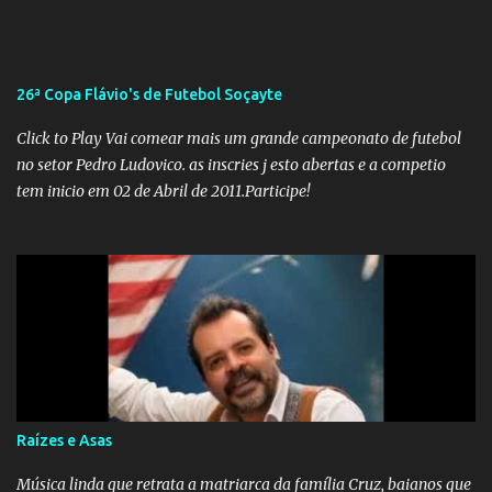
que a ala influenciada por Olavo de Carvalho tinha perdido força
na gestão... Mas as mentiras de Carlos Alberto Decotelli podem
trazer mais problemas do que soluções a Educação brasileira,
afinal de contas como acreditar em algo proposto pelo novo
26ª Copa Flávio's de Futebol Soçayte
ministro sem imaginar que ele só esta querendo auferir vantagens
pessoais em uma pasta de tamanha envergadura e influência na
Click to Play Vai comear mais um grande campeonato de futebol
vida dos brasileiros. Evelin Azevedo escreveu brilhantemen...
no setor Pedro Ludovico. as inscries j esto abertas e a competio
tem inicio em 02 de Abril de 2011.Participe!
Raízes e Asas
Música linda que retrata a matriarca da família Cruz, baianos que