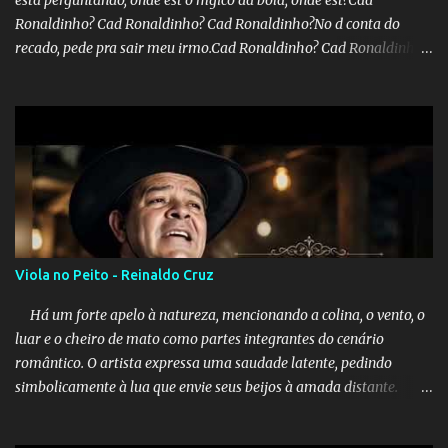
esta perguntando, onde est o mgico da bola, onde est?Cad
Ronaldinho? Cad Ronaldinho? Cad Ronaldinho?No d conta do
recado, pede pra sair meu irmo.Cad Ronaldinho? Cad Ronaldinho?
Cad Ronaldinho?
Viola no Peito - Reinaldo Cruz
Há um forte apelo à natureza, mencionando a colina, o vento, o
luar e o cheiro de mato como partes integrantes do cenário
romântico. O artista expressa uma saudade latente, pedindo
simbolicamente à lua que envie seus beijos à amada distante. A
música sugere que, apesar da distância e da "estrada comprida",
quem carrega amor na vida sempre encontra o seu caminho e