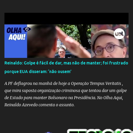
mobilizam para realizar resgates e doações, uma verdadeira
indústria de fake news tem atrapalhado o trabalho dos
voluntários e das forças governamentais, impactando diretamente
nas operações de salvamento. O receio é que notícias falsas, como
a de retenção de doações e o transporte de oxigênio, causem mais
apreensão na população já fragilizada por essa grave situação.
Tamanha é a seriedade do problema que o governo do estado
precisou criar uma força-tarefa para checar e desmentir as
desinformações, chegando ao ponto de o governo federal pedir
Reinaldo: Golpe é fácil de dar, mas não de manter; foi frustrado
uma investigação para identificar os autores dessas notícias falsas.
porque EUA disseram: ‘não ousem’
O Negacionismo Climático da Extrema Direita Essa disseminação
de fake news não é uma surpresa, pois faz parte de um padrão...
A PF deflagrou na manhã de hoje a Operação Tempus Veritatis ,
que mira suposta organização criminosa que tentou dar um golpe
de Estado para manter Bolsonaro na Presidência. No Olha Aqui,
Reinaldo Azevedo comenta o assunto.