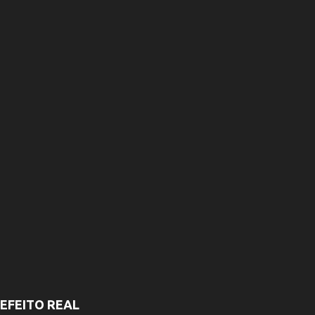
r
i
o
s
EFEITO REAL