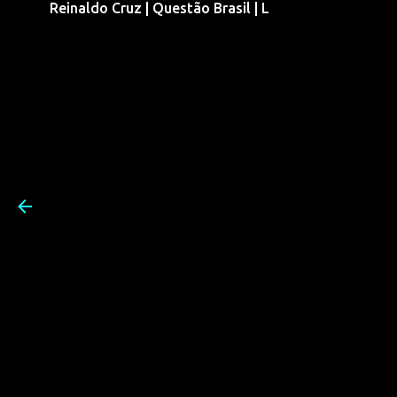
Reinaldo Cruz | Questão Brasil | L
Pular para o conteúdo prin
Reinaldo