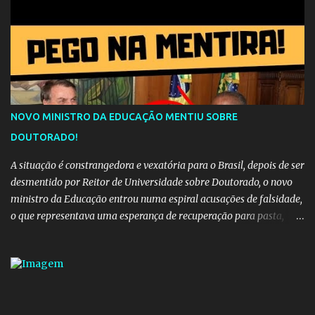
destino. Reinaldo Cruz enfatiza que seu coração nasceu para ela e
que continuará esperando enquanto houver canções para entoar. A
obra conclui como uma promessa de fidelidade e esperança no
reencontro, unindo a tradição da viola com o sentimento universal
do amor. No geral, o vídeo apresenta uma narrativa lírica sobre a
persistência do afeto através do tempo e do espaço. YouTube
YouTube YouTube
NOVO MINISTRO DA EDUCAÇÃO MENTIU SOBRE
DOUTORADO!
A situação é constrangedora e vexatória para o Brasil, depois de ser
desmentido por Reitor de Universidade sobre Doutorado, o novo
ministro da Educação entrou numa espiral acusações de falsidade,
o que representava uma esperança de recuperação para pasta,
passou a ser vista como algo muito preocupante. Como confiar em
alguém que mente sobre o próprio currículo? O ministério da
Educação é um dos mais importantes do governo, em um ano e
meio vai ter o seu terceiro ministro no comando, depois da
insensatez de Vélez e as loucuras ideológicas de Weintraub, parecia