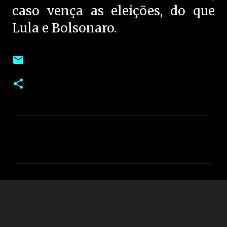
caso vença as eleições, do que
Lula e Bolsonaro.
C
o
m
e
n
t
á