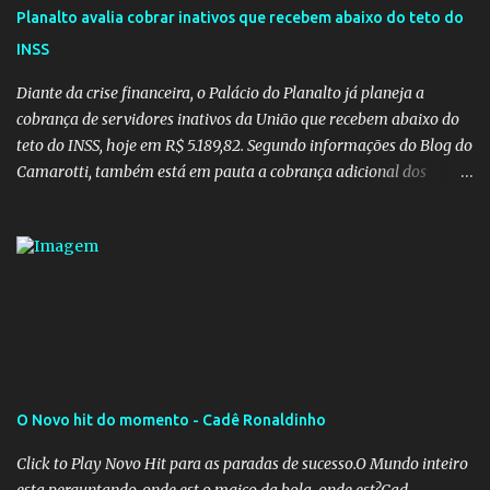
Planalto avalia cobrar inativos que recebem abaixo do teto do
INSS
Diante da crise financeira, o Palácio do Planalto já planeja a
cobrança de servidores inativos da União que recebem abaixo do
teto do INSS, hoje em R$ 5.189,82. Segundo informações do Blog do
Camarotti, também está em pauta a cobrança adicional dos
inativos que recebem além do teto. Atualmente, os inativos da
União recolhem 11% sobre o que vai além do teto do INSS. A ideia é
aumentar o percentual de recolhimento para 14%. De acordo com
a publicação, a reforma da Previdência Social também está sendo
analisada pelos governadores, que querem subir a taxa de
recolhimento. Nesse caso, seriam atingidos os inativos da União e
dos estados. Atualmente, o teto do INSS é de R$ 5.189,82
O Novo hit do momento - Cadê Ronaldinho
Click to Play Novo Hit para as paradas de sucesso.O Mundo inteiro