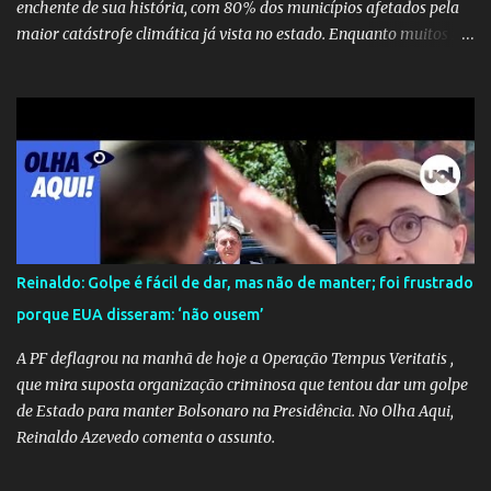
enchente de sua história, com 80% dos municípios afetados pela
maior catástrofe climática já vista no estado. Enquanto muitos se
mobilizam para realizar resgates e doações, uma verdadeira
indústria de fake news tem atrapalhado o trabalho dos
voluntários e das forças governamentais, impactando diretamente
nas operações de salvamento. O receio é que notícias falsas, como
a de retenção de doações e o transporte de oxigênio, causem mais
apreensão na população já fragilizada por essa grave situação.
Tamanha é a seriedade do problema que o governo do estado
precisou criar uma força-tarefa para checar e desmentir as
desinformações, chegando ao ponto de o governo federal pedir
Reinaldo: Golpe é fácil de dar, mas não de manter; foi frustrado
uma investigação para identificar os autores dessas notícias falsas.
porque EUA disseram: ‘não ousem’
O Negacionismo Climático da Extrema Direita Essa disseminação
de fake news não é uma surpresa, pois faz parte de um padrão...
A PF deflagrou na manhã de hoje a Operação Tempus Veritatis ,
que mira suposta organização criminosa que tentou dar um golpe
de Estado para manter Bolsonaro na Presidência. No Olha Aqui,
Reinaldo Azevedo comenta o assunto.