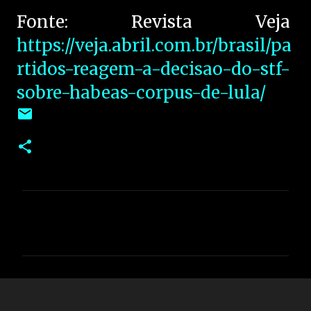
Fonte: Revista Veja
https://veja.abril.com.br/brasil/pa
rtidos-reagem-a-decisao-do-stf-
sobre-habeas-corpus-de-lula/
C
o
m
e
n
t