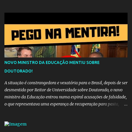
música sugere que, apesar da distância e da "estrada comprida",
quem carrega amor na vida sempre encontra o seu caminho e
destino. Reinaldo Cruz enfatiza que seu coração nasceu para ela e
que continuará esperando enquanto houver canções para entoar. A
obra conclui como uma promessa de fidelidade e esperança no
reencontro, unindo a tradição da viola com o sentimento universal
do amor. No geral, o vídeo apresenta uma narrativa lírica sobre a
persistência do afeto através do tempo e do espaço. YouTube
YouTube YouTube
NOVO MINISTRO DA EDUCAÇÃO MENTIU SOBRE
DOUTORADO!
A situação é constrangedora e vexatória para o Brasil, depois de ser
desmentido por Reitor de Universidade sobre Doutorado, o novo
ministro da Educação entrou numa espiral acusações de falsidade,
o que representava uma esperança de recuperação para pasta,
passou a ser vista como algo muito preocupante. Como confiar em
alguém que mente sobre o próprio currículo? O ministério da
Educação é um dos mais importantes do governo, em um ano e