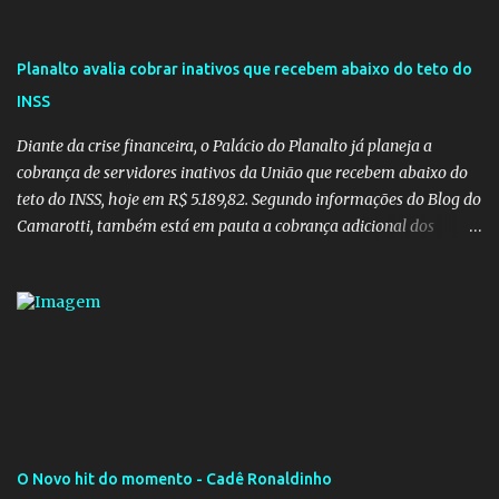
Planalto avalia cobrar inativos que recebem abaixo do teto do
INSS
Diante da crise financeira, o Palácio do Planalto já planeja a
cobrança de servidores inativos da União que recebem abaixo do
teto do INSS, hoje em R$ 5.189,82. Segundo informações do Blog do
Camarotti, também está em pauta a cobrança adicional dos
inativos que recebem além do teto. Atualmente, os inativos da
União recolhem 11% sobre o que vai além do teto do INSS. A ideia é
aumentar o percentual de recolhimento para 14%. De acordo com
a publicação, a reforma da Previdência Social também está sendo
analisada pelos governadores, que querem subir a taxa de
recolhimento. Nesse caso, seriam atingidos os inativos da União e
dos estados. Atualmente, o teto do INSS é de R$ 5.189,82
O Novo hit do momento - Cadê Ronaldinho