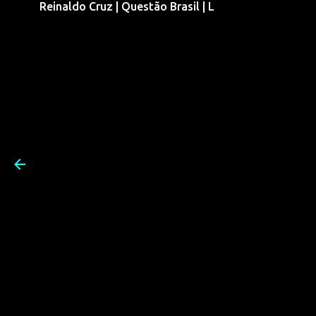
Reinaldo Cruz | Questão Brasil | L
Pular para o conteúdo prin
Reinaldo