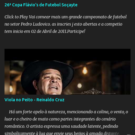
desinformações, chegando ao ponto de o governo federal pedir
26ª Copa Flávio's de Futebol Soçayte
uma investigação para identificar os autores dessas notícias falsas.
O Negacionismo Climático da Extrema Direita Essa disseminação
Click to Play Vai comear mais um grande campeonato de futebol
de fake news não é uma surpresa, pois faz parte de um padrão...
no setor Pedro Ludovico. as inscries j esto abertas e a competio
tem inicio em 02 de Abril de 2011.Participe!
Viola no Peito - Reinaldo Cruz
Há um forte apelo à natureza, mencionando a colina, o vento, o
luar e o cheiro de mato como partes integrantes do cenário
romântico. O artista expressa uma saudade latente, pedindo
simbolicamente à lua que envie seus beijos à amada distante. A