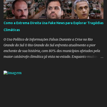
que a ala influenciada por Olavo de Carvalho tinha perdido força
na gestão... Mas as mentiras de Carlos Alberto Decotelli podem
trazer mais problemas do que soluções a Educação brasileira,
afinal de contas como acreditar em algo proposto pelo novo
Como a Extrema Direita Usa Fake News para Explorar Tragédias
ministro sem imaginar que ele só esta querendo auferir vantagens
Climáticas
pessoais em uma pasta de tamanha envergadura e influência na
vida dos brasileiros. Evelin Azevedo escreveu brilhantemen...
O Uso Político de Informações Falsas Durante a Crise no Rio
Grande do Sul O Rio Grande do Sul enfrenta atualmente a pior
enchente de sua história, com 80% dos municípios afetados pela
maior catástrofe climática já vista no estado. Enquanto muitos se
mobilizam para realizar resgates e doações, uma verdadeira
indústria de fake news tem atrapalhado o trabalho dos
voluntários e das forças governamentais, impactando diretamente
nas operações de salvamento. O receio é que notícias falsas, como
a de retenção de doações e o transporte de oxigênio, causem mais
apreensão na população já fragilizada por essa grave situação.
Tamanha é a seriedade do problema que o governo do estado
precisou criar uma força-tarefa para checar e desmentir as