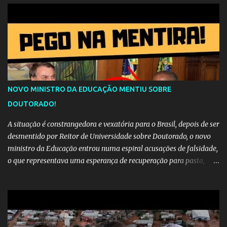
NOVO MINISTRO DA EDUCAÇÃO MENTIU SOBRE
DOUTORADO!
A situação é constrangedora e vexatória para o Brasil, depois de ser
desmentido por Reitor de Universidade sobre Doutorado, o novo
ministro da Educação entrou numa espiral acusações de falsidade,
o que representava uma esperança de recuperação para pasta,
passou a ser vista como algo muito preocupante. Como confiar em
alguém que mente sobre o próprio currículo? O ministério da
Educação é um dos mais importantes do governo, em um ano e
meio vai ter o seu terceiro ministro no comando, depois da
insensatez de Vélez e as loucuras ideológicas de Weintraub, parecia