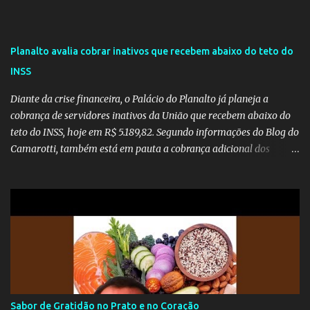
Planalto avalia cobrar inativos que recebem abaixo do teto do
INSS
Diante da crise financeira, o Palácio do Planalto já planeja a
cobrança de servidores inativos da União que recebem abaixo do
teto do INSS, hoje em R$ 5.189,82. Segundo informações do Blog do
Camarotti, também está em pauta a cobrança adicional dos
inativos que recebem além do teto. Atualmente, os inativos da
União recolhem 11% sobre o que vai além do teto do INSS. A ideia é
aumentar o percentual de recolhimento para 14%. De acordo com
a publicação, a reforma da Previdência Social também está sendo
analisada pelos governadores, que querem subir a taxa de
recolhimento. Nesse caso, seriam atingidos os inativos da União e
dos estados. Atualmente, o teto do INSS é de R$ 5.189,82
Sabor de Gratidão no Prato e no Coração