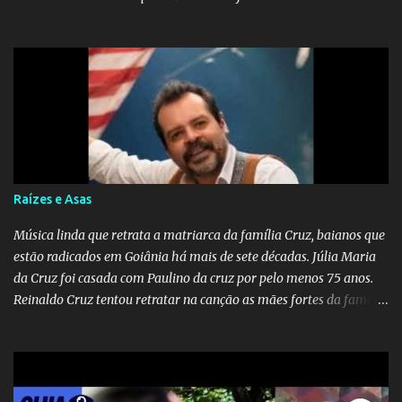
música sugere que, apesar da distância e da "estrada comprida",
quem carrega amor na vida sempre encontra o seu caminho e
destino. Reinaldo Cruz enfatiza que seu coração nasceu para ela e
que continuará esperando enquanto houver canções para entoar. A
obra conclui como uma promessa de fidelidade e esperança no
reencontro, unindo a tradição da viola com o sentimento universal
do amor. No geral, o vídeo apresenta uma narrativa lírica sobre a
persistência do afeto através do tempo e do espaço. YouTube
YouTube YouTube
Raízes e Asas
Música linda que retrata a matriarca da família Cruz, baianos que
estão radicados em Goiânia há mais de sete décadas. Júlia Maria
da Cruz foi casada com Paulino da cruz por pelo menos 75 anos.
Reinaldo Cruz tentou retratar na canção as mães fortes da família
Cruz. Desde as raízes até as asas que cultivamos para ganhar o
mundo.