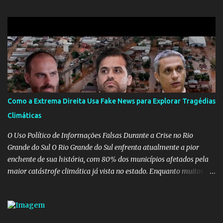
alguém que mente sobre o próprio currículo? O ministério da
Educação é um dos mais importantes do governo, em um ano e
meio vai ter o seu terceiro ministro no comando, depois da
insensatez de Vélez e as loucuras ideológicas de Weintraub, parecia
que a ala influenciada por Olavo de Carvalho tinha perdido força
na gestão... Mas as mentiras de Carlos Alberto Decotelli podem
trazer mais problemas do que soluções a Educação brasileira,
afinal de contas como acreditar em algo proposto pelo novo
Como a Extrema Direita Usa Fake News para Explorar Tragédias
ministro sem imaginar que ele só esta querendo auferir vantagens
Climáticas
pessoais em uma pasta de tamanha envergadura e influência na
vida dos brasileiros. Evelin Azevedo escreveu brilhantemen...
O Uso Político de Informações Falsas Durante a Crise no Rio
Grande do Sul O Rio Grande do Sul enfrenta atualmente a pior
enchente de sua história, com 80% dos municípios afetados pela
maior catástrofe climática já vista no estado. Enquanto muitos se
mobilizam para realizar resgates e doações, uma verdadeira
indústria de fake news tem atrapalhado o trabalho dos
voluntários e das forças governamentais, impactando diretamente
nas operações de salvamento. O receio é que notícias falsas, como