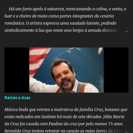
Há um forte apelo à natureza, mencionando a colina, o vento, o
luar e o cheiro de mato como partes integrantes do cenário
romântico. O artista expressa uma saudade latente, pedindo
simbolicamente à lua que envie seus beijos à amada distante. A
música sugere que, apesar da distância e da "estrada comprida",
quem carrega amor na vida sempre encontra o seu caminho e
destino. Reinaldo Cruz enfatiza que seu coração nasceu para ela e
que continuará esperando enquanto houver canções para entoar. A
obra conclui como uma promessa de fidelidade e esperança no
reencontro, unindo a tradição da viola com o sentimento universal
do amor. No geral, o vídeo apresenta uma narrativa lírica sobre a
persistência do afeto através do tempo e do espaço. YouTube
YouTube YouTube
Raízes e Asas
Música linda que retrata a matriarca da família Cruz, baianos que
estão radicados em Goiânia há mais de sete décadas. Júlia Maria
da Cruz foi casada com Paulino da cruz por pelo menos 75 anos.
Reinaldo Cruz tentou retratar na canção as mães fortes da família