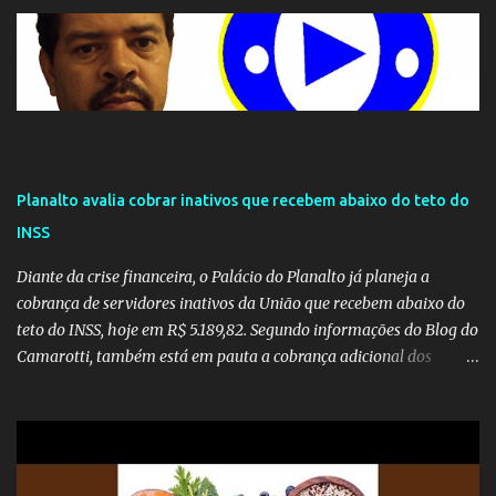
Planalto avalia cobrar inativos que recebem abaixo do teto do
INSS
Diante da crise financeira, o Palácio do Planalto já planeja a
cobrança de servidores inativos da União que recebem abaixo do
teto do INSS, hoje em R$ 5.189,82. Segundo informações do Blog do
Camarotti, também está em pauta a cobrança adicional dos
inativos que recebem além do teto. Atualmente, os inativos da
União recolhem 11% sobre o que vai além do teto do INSS. A ideia é
aumentar o percentual de recolhimento para 14%. De acordo com
a publicação, a reforma da Previdência Social também está sendo
analisada pelos governadores, que querem subir a taxa de