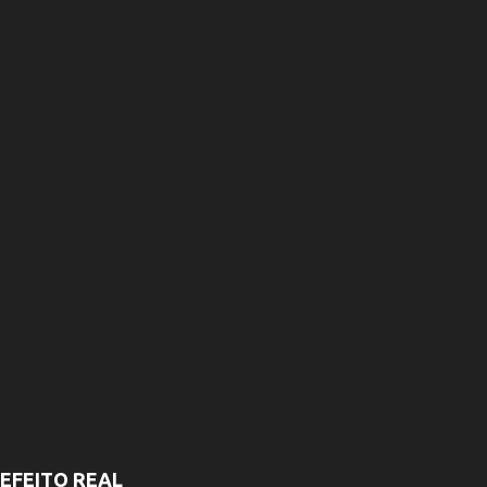
r
i
o
s
EFEITO REAL