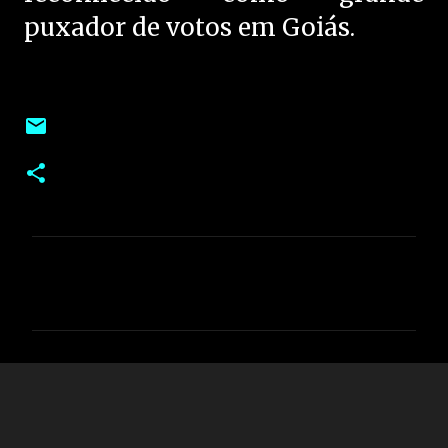
puxador de votos em Goiás.
C
o
m
e
n
t
á