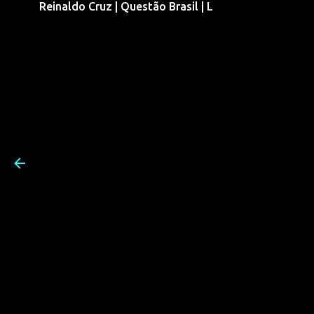
Reinaldo Cruz | Questão Brasil | L
Pular para o conteúdo prin
Reinaldo