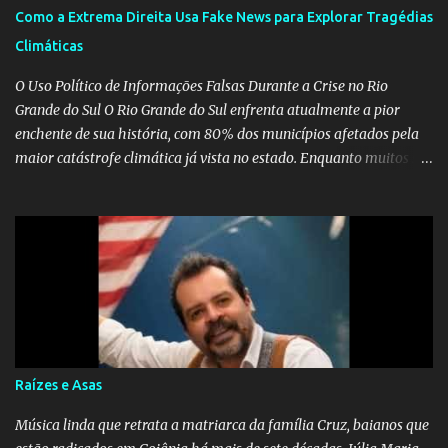
Como a Extrema Direita Usa Fake News para Explorar Tragédias
Climáticas
O Uso Político de Informações Falsas Durante a Crise no Rio
Grande do Sul O Rio Grande do Sul enfrenta atualmente a pior
enchente de sua história, com 80% dos municípios afetados pela
maior catástrofe climática já vista no estado. Enquanto muitos se
mobilizam para realizar resgates e doações, uma verdadeira
indústria de fake news tem atrapalhado o trabalho dos
voluntários e das forças governamentais, impactando diretamente
nas operações de salvamento. O receio é que notícias falsas, como
a de retenção de doações e o transporte de oxigênio, causem mais
apreensão na população já fragilizada por essa grave situação.
Tamanha é a seriedade do problema que o governo do estado
precisou criar uma força-tarefa para checar e desmentir as
desinformações, chegando ao ponto de o governo federal pedir
Raízes e Asas
uma investigação para identificar os autores dessas notícias falsas.
O Negacionismo Climático da Extrema Direita Essa disseminação
Música linda que retrata a matriarca da família Cruz, baianos que
de fake news não é uma surpresa, pois faz parte de um padrão...