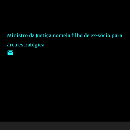
Ministro da Justiça nomeia filho de ex-sócio para
área estratégica
C
o
m
e
n