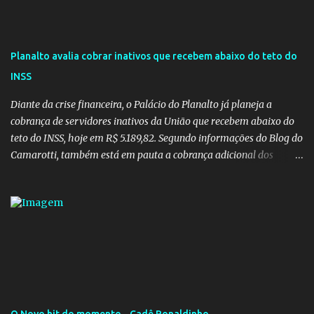
Planalto avalia cobrar inativos que recebem abaixo do teto do
INSS
Diante da crise financeira, o Palácio do Planalto já planeja a
cobrança de servidores inativos da União que recebem abaixo do
teto do INSS, hoje em R$ 5.189,82. Segundo informações do Blog do
Camarotti, também está em pauta a cobrança adicional dos
inativos que recebem além do teto. Atualmente, os inativos da
União recolhem 11% sobre o que vai além do teto do INSS. A ideia é
aumentar o percentual de recolhimento para 14%. De acordo com
a publicação, a reforma da Previdência Social também está sendo
analisada pelos governadores, que querem subir a taxa de
recolhimento. Nesse caso, seriam atingidos os inativos da União e
dos estados. Atualmente, o teto do INSS é de R$ 5.189,82
O Novo hit do momento - Cadê Ronaldinho