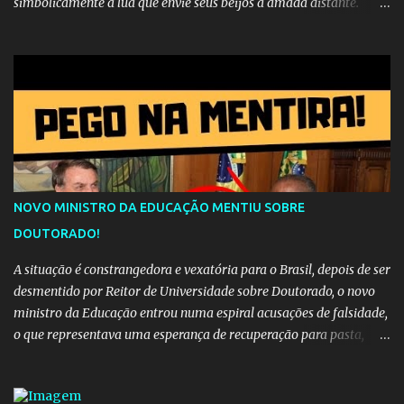
simbolicamente à lua que envie seus beijos à amada distante. A
música sugere que, apesar da distância e da "estrada comprida",
quem carrega amor na vida sempre encontra o seu caminho e
destino. Reinaldo Cruz enfatiza que seu coração nasceu para ela e
que continuará esperando enquanto houver canções para entoar. A
obra conclui como uma promessa de fidelidade e esperança no
reencontro, unindo a tradição da viola com o sentimento universal
do amor. No geral, o vídeo apresenta uma narrativa lírica sobre a
persistência do afeto através do tempo e do espaço. YouTube
YouTube YouTube
NOVO MINISTRO DA EDUCAÇÃO MENTIU SOBRE
DOUTORADO!
A situação é constrangedora e vexatória para o Brasil, depois de ser
desmentido por Reitor de Universidade sobre Doutorado, o novo
ministro da Educação entrou numa espiral acusações de falsidade,
o que representava uma esperança de recuperação para pasta,
passou a ser vista como algo muito preocupante. Como confiar em
alguém que mente sobre o próprio currículo? O ministério da
Educação é um dos mais importantes do governo, em um ano e