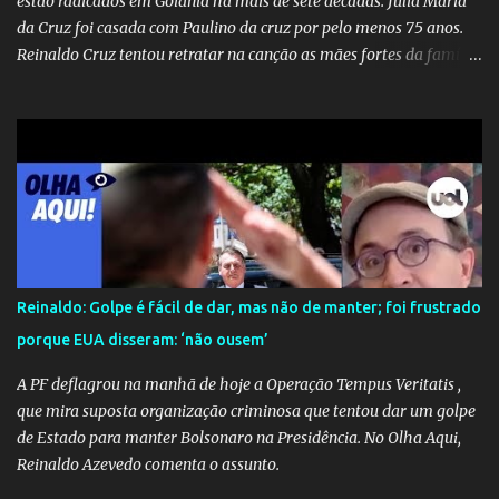
estão radicados em Goiânia há mais de sete décadas. Júlia Maria
da Cruz foi casada com Paulino da cruz por pelo menos 75 anos.
Reinaldo Cruz tentou retratar na canção as mães fortes da família
Cruz. Desde as raízes até as asas que cultivamos para ganhar o
mundo.
Reinaldo: Golpe é fácil de dar, mas não de manter; foi frustrado
porque EUA disseram: ‘não ousem’
A PF deflagrou na manhã de hoje a Operação Tempus Veritatis ,
que mira suposta organização criminosa que tentou dar um golpe
de Estado para manter Bolsonaro na Presidência. No Olha Aqui,
Reinaldo Azevedo comenta o assunto.