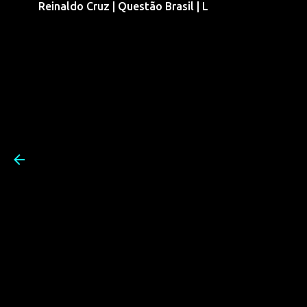
Reinaldo Cruz | Questão Brasil | L
Pular para o conteúdo prin
Reinaldo