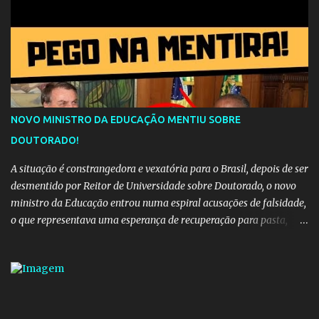
destino. Reinaldo Cruz enfatiza que seu coração nasceu para ela e
que continuará esperando enquanto houver canções para entoar. A
obra conclui como uma promessa de fidelidade e esperança no
reencontro, unindo a tradição da viola com o sentimento universal
do amor. No geral, o vídeo apresenta uma narrativa lírica sobre a
persistência do afeto através do tempo e do espaço. YouTube
YouTube YouTube
NOVO MINISTRO DA EDUCAÇÃO MENTIU SOBRE
DOUTORADO!
A situação é constrangedora e vexatória para o Brasil, depois de ser
desmentido por Reitor de Universidade sobre Doutorado, o novo
ministro da Educação entrou numa espiral acusações de falsidade,
o que representava uma esperança de recuperação para pasta,
passou a ser vista como algo muito preocupante. Como confiar em
alguém que mente sobre o próprio currículo? O ministério da
Educação é um dos mais importantes do governo, em um ano e
meio vai ter o seu terceiro ministro no comando, depois da
insensatez de Vélez e as loucuras ideológicas de Weintraub, parecia