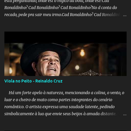
esta perguntando, onde est o mgico da bola, onde est?Cad
Ronaldinho? Cad Ronaldinho? Cad Ronaldinho?No d conta do
recado, pede pra sair meu irmo.Cad Ronaldinho? Cad Ronaldinho?
Cad Ronaldinho?
Viola no Peito - Reinaldo Cruz
Há um forte apelo à natureza, mencionando a colina, o vento, o
luar e o cheiro de mato como partes integrantes do cenário
romântico. O artista expressa uma saudade latente, pedindo
simbolicamente à lua que envie seus beijos à amada distante. A
música sugere que, apesar da distância e da "estrada comprida",
quem carrega amor na vida sempre encontra o seu caminho e