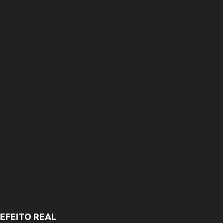
r
i
o
s
EFEITO REAL