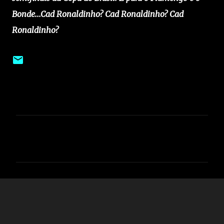
Bonde...
Cad Ronaldinho? Cad Ronaldinho? Cad
Ronaldinho?
C
o
m
e
n
t
á