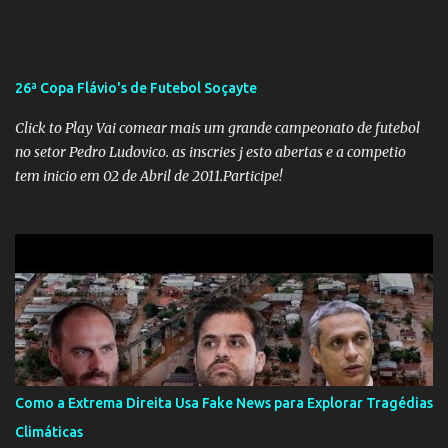
que a ala influenciada por Olavo de Carvalho tinha perdido força
na gestão... Mas as mentiras de Carlos Alberto Decotelli podem
trazer mais problemas do que soluções a Educação brasileira,
afinal de contas como acreditar em algo proposto pelo novo
26ª Copa Flávio's de Futebol Soçayte
ministro sem imaginar que ele só esta querendo auferir vantagens
pessoais em uma pasta de tamanha envergadura e influência na
Click to Play Vai comear mais um grande campeonato de futebol
vida dos brasileiros. Evelin Azevedo escreveu brilhantemen...
no setor Pedro Ludovico. as inscries j esto abertas e a competio
tem inicio em 02 de Abril de 2011.Participe!
Como a Extrema Direita Usa Fake News para Explorar Tragédias
Climáticas