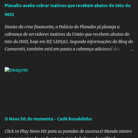
Planalto avalia cobrar inativos que recebem abaixo do teto do
INSS
Diante da crise financeira, o Palácio do Planalto já planeja a
cobrança de servidores inativos da União que recebem abaixo do
teto do INSS, hoje em R$ 5.189,82. Segundo informações do Blog do
Camarotti, também está em pauta a cobrança adicional dos
inativos que recebem além do teto. Atualmente, os inativos da
União recolhem 11% sobre o que vai além do teto do INSS. A ideia é
aumentar o percentual de recolhimento para 14%. De acordo com
a publicação, a reforma da Previdência Social também está sendo
analisada pelos governadores, que querem subir a taxa de
recolhimento. Nesse caso, seriam atingidos os inativos da União e
dos estados. Atualmente, o teto do INSS é de R$ 5.189,82
O Novo hit do momento - Cadê Ronaldinho
Click to Play Novo Hit para as paradas de sucesso.O Mundo inteiro