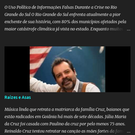
O Uso Político de Informações Falsas Durante a Crise no Rio
Grande do Sul O Rio Grande do Sul enfrenta atualmente a pior
enchente de sua história, com 80% dos municípios afetados pela
maior catástrofe climática já vista no estado. Enquanto muitos se
mobilizam para realizar resgates e doações, uma verdadeira
indústria de fake news tem atrapalhado o trabalho dos
voluntários e das forças governamentais, impactando diretamente
nas operações de salvamento. O receio é que notícias falsas, como
a de retenção de doações e o transporte de oxigênio, causem mais
apreensão na população já fragilizada por essa grave situação.
Tamanha é a seriedade do problema que o governo do estado
precisou criar uma força-tarefa para checar e desmentir as
desinformações, chegando ao ponto de o governo federal pedir
Raízes e Asas
uma investigação para identificar os autores dessas notícias falsas.
O Negacionismo Climático da Extrema Direita Essa disseminação
Música linda que retrata a matriarca da família Cruz, baianos que
de fake news não é uma surpresa, pois faz parte de um padrão...
estão radicados em Goiânia há mais de sete décadas. Júlia Maria
da Cruz foi casada com Paulino da cruz por pelo menos 75 anos.
Reinaldo Cruz tentou retratar na canção as mães fortes da família