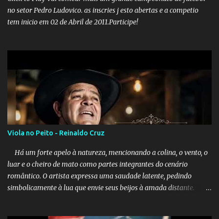
de fake news não é uma surpresa, pois faz parte de um padrão...
no setor Pedro Ludovico. as inscries j esto abertas e a competio
tem inicio em 02 de Abril de 2011.Participe!
Viola no Peito - Reinaldo Cruz
Há um forte apelo à natureza, mencionando a colina, o vento, o
luar e o cheiro de mato como partes integrantes do cenário
romântico. O artista expressa uma saudade latente, pedindo
simbolicamente à lua que envie seus beijos à amada distante. A
música sugere que, apesar da distância e da "estrada comprida",
quem carrega amor na vida sempre encontra o seu caminho e