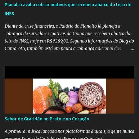
Planalto avalia cobrar inativos que recebem abaixo do teto do
INSS
Diante da crise financeira, o Palácio do Planalto já planeja a
cobrança de servidores inativos da União que recebem abaixo do
teto do INSS, hoje em R$ 5.189,82. Segundo informações do Blog do
Camarotti, também está em pauta a cobrança adicional dos
inativos que recebem além do teto. Atualmente, os inativos da
União recolhem 11% sobre o que vai além do teto do INSS. A ideia é
aumentar o percentual de recolhimento para 14%. De acordo com
a publicação, a reforma da Previdência Social também está sendo
analisada pelos governadores, que querem subir a taxa de
recolhimento. Nesse caso, seriam atingidos os inativos da União e
dos estados. Atualmente, o teto do INSS é de R$ 5.189,82
Sabor de Gratidão no Prato e no Coração
A primeira música lançada nas plataformas digitais, a gente nunca
esquece. Sabor de Gratidão no Prato e no Coração !