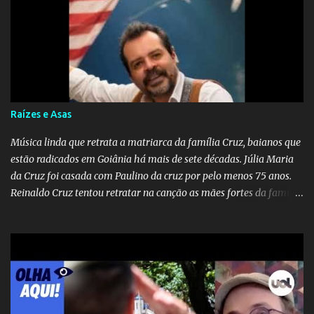
destino. Reinaldo Cruz enfatiza que seu coração nasceu para ela e
que continuará esperando enquanto houver canções para entoar. A
obra conclui como uma promessa de fidelidade e esperança no
reencontro, unindo a tradição da viola com o sentimento universal
do amor. No geral, o vídeo apresenta uma narrativa lírica sobre a
persistência do afeto através do tempo e do espaço. YouTube
YouTube YouTube
Raízes e Asas
Música linda que retrata a matriarca da família Cruz, baianos que
estão radicados em Goiânia há mais de sete décadas. Júlia Maria
da Cruz foi casada com Paulino da cruz por pelo menos 75 anos.
Reinaldo Cruz tentou retratar na canção as mães fortes da família
Cruz. Desde as raízes até as asas que cultivamos para ganhar o
mundo.