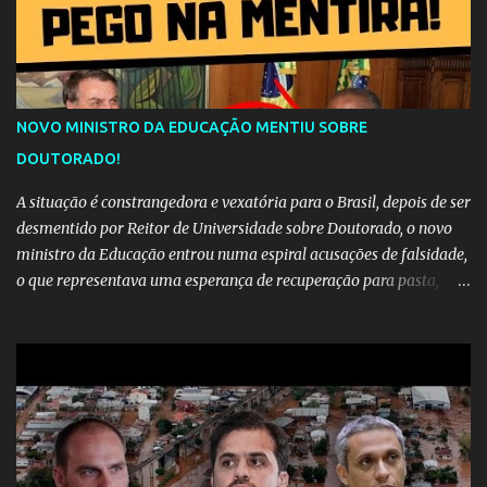
NOVO MINISTRO DA EDUCAÇÃO MENTIU SOBRE
DOUTORADO!
A situação é constrangedora e vexatória para o Brasil, depois de ser
desmentido por Reitor de Universidade sobre Doutorado, o novo
ministro da Educação entrou numa espiral acusações de falsidade,
o que representava uma esperança de recuperação para pasta,
passou a ser vista como algo muito preocupante. Como confiar em
alguém que mente sobre o próprio currículo? O ministério da
Educação é um dos mais importantes do governo, em um ano e
meio vai ter o seu terceiro ministro no comando, depois da
insensatez de Vélez e as loucuras ideológicas de Weintraub, parecia
que a ala influenciada por Olavo de Carvalho tinha perdido força
na gestão... Mas as mentiras de Carlos Alberto Decotelli podem