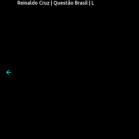
Reinaldo Cruz | Questão Brasil | L
Pular para o conteúdo prin
Reinaldo