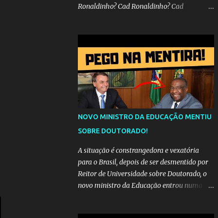
Ronaldinho? Cad Ronaldinho? Cad
Ronaldinho?No d conta do recado, pede pra
sair meu irmo.Cad Ronaldinho? Cad
Ronaldinho? Cad Ronaldinho?
NOVO MINISTRO DA EDUCAÇÃO MENTIU
SOBRE DOUTORADO!
A situação é constrangedora e vexatória
para o Brasil, depois de ser desmentido por
Reitor de Universidade sobre Doutorado, o
novo ministro da Educação entrou numa
espiral acusações de falsidade, o que
representava uma esperança de recuperação