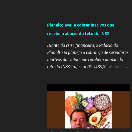
Planalto avalia cobrar inativos que
recebem abaixo do teto do INSS
Diante da crise financeira, o Palácio do
Planalto já planeja a cobrança de servidores
inativos da União que recebem abaixo do
teto do INSS, hoje em R$ 5.189,82. Segundo
informações do Blog do Camarotti, também
está em pauta a cobrança adicional dos
inativos que recebem além do teto.
Atualmente, os inativos da União recolhem
11% sobre o que vai além do teto do INSS. A
ideia é aumentar o percentual de
recolhimento para 14%. De acordo com a
publicação, a reforma da Previdência Social
também está sendo analisada pelos