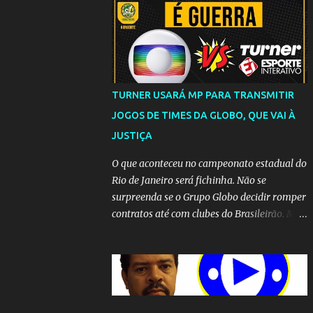
TURNER USARÁ MP PARA TRANSMITIR
JOGOS DE TIMES DA GLOBO, QUE VAI À
JUSTIÇA
O que aconteceu no campeonato estadual do
Rio de Janeiro será fichinha. Não se
surpreenda se o Grupo Globo decidir romper
contratos até com clubes do Brasileirão. Mas
até que a MP seja votada no Congresso, a
emissora vai lutar até o fim para manter o
seu monopólio.