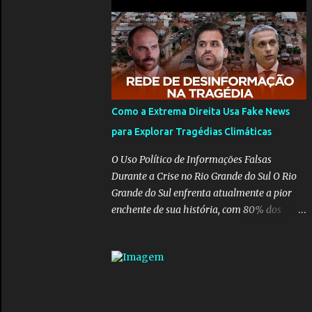
para pasta, passou a ser vista como algo
muito preocupante. Como confiar em
alguém que mente sobre o próprio
currículo? O ministério da Educação é um
dos mais importantes do governo, em um
ano e meio vai ter o seu terceiro ministro no
comando, depois da insensatez de Vélez e as
Como a Extrema Direita Usa Fake News
loucuras ideológicas de Weintraub, parecia
para Explorar Tragédias Climáticas
que a ala influenciada por Olavo de
Carvalho tinha perdido força na gestão...
O Uso Político de Informações Falsas
Mas as mentiras de Carlos Alberto Decotelli
Durante a Crise no Rio Grande do Sul O Rio
podem trazer mais problemas do que
Grande do Sul enfrenta atualmente a pior
soluções a Educação brasileira, afinal de
enchente de sua história, com 80% dos
contas como acreditar em algo proposto
municípios afetados pela maior catástrofe
pelo novo ministro sem imaginar que ele só
climática já vista no estado. Enquanto
esta querendo auferir vantagens pessoais
muitos se mobilizam para realizar resgates
em uma pasta de tamanha envergadura e
e doações, uma verdadeira indústria de fake
influência na vida dos brasileiros. Evelin
news tem atrapalhado o trabalho dos
Azevedo escreveu brilhantemen...
voluntários e das forças governamentais,