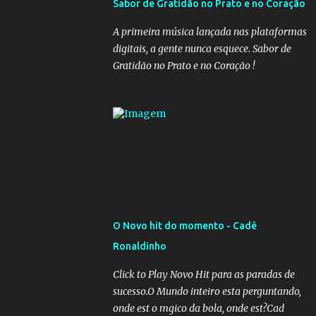
Sabor de Gratidão no Prato e no Coração
governadores, que querem subir a taxa de
recolhimento. Nesse caso, seriam atingidos
A primeira música lançada nas plataformas
os inativos da União e dos estados.
digitais, a gente nunca esquece. Sabor de
Atualmente, o teto do INSS é de R$ 5.189,82
Gratidão no Prato e no Coração !
O Novo hit do momento - Cadê
Ronaldinho
Click to Play Novo Hit para as paradas de
sucesso.O Mundo inteiro esta perguntando,
onde est o mgico da bola, onde est?Cad