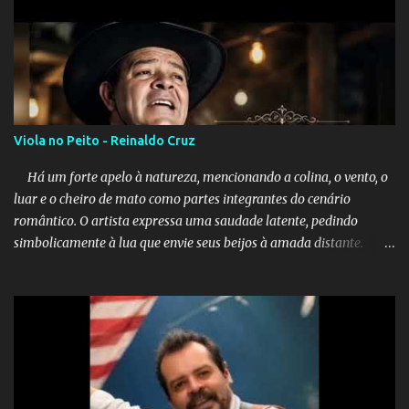
Viola no Peito - Reinaldo Cruz
Há um forte apelo à natureza, mencionando a colina, o vento, o
luar e o cheiro de mato como partes integrantes do cenário
romântico. O artista expressa uma saudade latente, pedindo
simbolicamente à lua que envie seus beijos à amada distante. A
música sugere que, apesar da distância e da "estrada comprida",
quem carrega amor na vida sempre encontra o seu caminho e
destino. Reinaldo Cruz enfatiza que seu coração nasceu para ela e
que continuará esperando enquanto houver canções para entoar. A
obra conclui como uma promessa de fidelidade e esperança no
reencontro, unindo a tradição da viola com o sentimento universal
do amor. No geral, o vídeo apresenta uma narrativa lírica sobre a