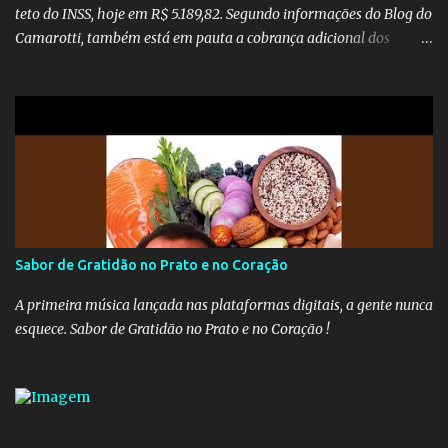
teto do INSS, hoje em R$ 5.189,82. Segundo informações do Blog do
Camarotti, também está em pauta a cobrança adicional dos
inativos que recebem além do teto. Atualmente, os inativos da
União recolhem 11% sobre o que vai além do teto do INSS. A ideia é
aumentar o percentual de recolhimento para 14%. De acordo com
a publicação, a reforma da Previdência Social também está sendo
analisada pelos governadores, que querem subir a taxa de
recolhimento. Nesse caso, seriam atingidos os inativos da União e
dos estados. Atualmente, o teto do INSS é de R$ 5.189,82
Sabor de Gratidão no Prato e no Coração
A primeira música lançada nas plataformas digitais, a gente nunca
esquece. Sabor de Gratidão no Prato e no Coração !