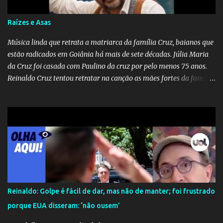
persistência do afeto através do tempo e do espaço. YouTube
YouTube YouTube
Raízes e Asas
Música linda que retrata a matriarca da família Cruz, baianos que
estão radicados em Goiânia há mais de sete décadas. Júlia Maria
da Cruz foi casada com Paulino da cruz por pelo menos 75 anos.
Reinaldo Cruz tentou retratar na canção as mães fortes da família
Cruz. Desde as raízes até as asas que cultivamos para ganhar o
mundo.
Reinaldo: Golpe é fácil de dar, mas não de manter; foi frustrado
porque EUA disseram: ‘não ousem’