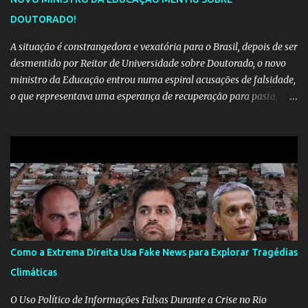
DOUTORADO!
A situação é constrangedora e vexatória para o Brasil, depois de ser
desmentido por Reitor de Universidade sobre Doutorado, o novo
ministro da Educação entrou numa espiral acusações de falsidade,
o que representava uma esperança de recuperação para pasta,
passou a ser vista como algo muito preocupante. Como confiar em
alguém que mente sobre o próprio currículo? O ministério da
Educação é um dos mais importantes do governo, em um ano e
meio vai ter o seu terceiro ministro no comando, depois da
insensatez de Vélez e as loucuras ideológicas de Weintraub, parecia
que a ala influenciada por Olavo de Carvalho tinha perdido força
na gestão... Mas as mentiras de Carlos Alberto Decotelli podem
trazer mais problemas do que soluções a Educação brasileira,
afinal de contas como acreditar em algo proposto pelo novo
Como a Extrema Direita Usa Fake News para Explorar Tragédias
ministro sem imaginar que ele só esta querendo auferir vantagens
Climáticas
pessoais em uma pasta de tamanha envergadura e influência na
vida dos brasileiros. Evelin Azevedo escreveu brilhantemen...
O Uso Político de Informações Falsas Durante a Crise no Rio