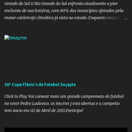
Grande do Sul O Rio Grande do Sul enfrenta atualmente a pior
enchente de sua história, com 80% dos municípios afetados pela
maior catástrofe climática já vista no estado. Enquanto muitos se
mobilizam para realizar resgates e doações, uma verdadeira
indústria de fake news tem atrapalhado o trabalho dos
voluntários e das forças governamentais, impactando diretamente
nas operações de salvamento. O receio é que notícias falsas, como
a de retenção de doações e o transporte de oxigênio, causem mais
apreensão na população já fragilizada por essa grave situação.
Tamanha é a seriedade do problema que o governo do estado
precisou criar uma força-tarefa para checar e desmentir as
desinformações, chegando ao ponto de o governo federal pedir
26ª Copa Flávio's de Futebol Soçayte
uma investigação para identificar os autores dessas notícias falsas.
O Negacionismo Climático da Extrema Direita Essa disseminação
Click to Play Vai comear mais um grande campeonato de futebol
de fake news não é uma surpresa, pois faz parte de um padrão...
no setor Pedro Ludovico. as inscries j esto abertas e a competio
tem inicio em 02 de Abril de 2011.Participe!