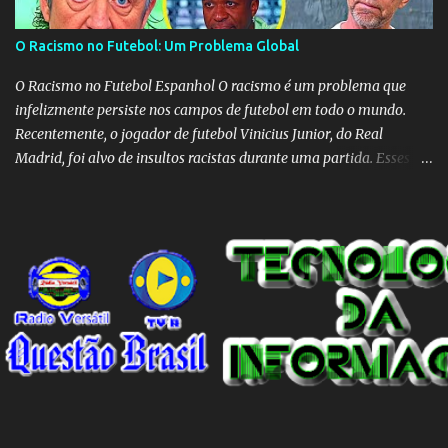
O Racismo no Futebol: Um Problema Global
O Racismo no Futebol Espanhol O racismo é um problema que
infelizmente persiste nos campos de futebol em todo o mundo.
Recentemente, o jogador de futebol Vinicius Junior, do Real
Madrid, foi alvo de insultos racistas durante uma partida. Esses
insultos não só afetam o jogador individualmente, mas também
destacam a presença contínua do racismo na sociedade como um
todo. Em um programa de televisão espanhol, comentaristas de
futebol brasileiros foram convidados a comentar sobre o incidente
envolvendo Vinicius Junior. Eles afirmaram que embora o racismo
seja um problema global, é importante reconhecer que a Espanha
não é um país racista em si. No entanto, existem indivíduos racistas
em todas as partes do mundo, incluindo a Espanha. É essencial
separar o comportamento desses indivíduos racistas da sociedade
espanhola como um todo. O racismo não deve ser visto como uma
característica intrínseca do país, mas sim como um problema
individual que precisa ser enfrentado e eliminado. A...