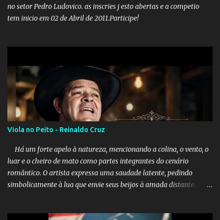
de fake news não é uma surpresa, pois faz parte de um padrão...
no setor Pedro Ludovico. as inscries j esto abertas e a competio
tem inicio em 02 de Abril de 2011.Participe!
Viola no Peito - Reinaldo Cruz
Há um forte apelo à natureza, mencionando a colina, o vento, o
luar e o cheiro de mato como partes integrantes do cenário
romântico. O artista expressa uma saudade latente, pedindo
simbolicamente à lua que envie seus beijos à amada distante. A
música sugere que, apesar da distância e da "estrada comprida",
quem carrega amor na vida sempre encontra o seu caminho e