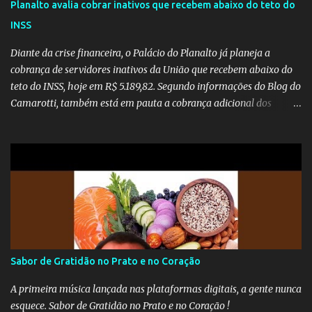
Planalto avalia cobrar inativos que recebem abaixo do teto do
INSS
Diante da crise financeira, o Palácio do Planalto já planeja a
cobrança de servidores inativos da União que recebem abaixo do
teto do INSS, hoje em R$ 5.189,82. Segundo informações do Blog do
Camarotti, também está em pauta a cobrança adicional dos
inativos que recebem além do teto. Atualmente, os inativos da
União recolhem 11% sobre o que vai além do teto do INSS. A ideia é
aumentar o percentual de recolhimento para 14%. De acordo com
a publicação, a reforma da Previdência Social também está sendo
analisada pelos governadores, que querem subir a taxa de
recolhimento. Nesse caso, seriam atingidos os inativos da União e
dos estados. Atualmente, o teto do INSS é de R$ 5.189,82
Sabor de Gratidão no Prato e no Coração
A primeira música lançada nas plataformas digitais, a gente nunca
esquece. Sabor de Gratidão no Prato e no Coração !