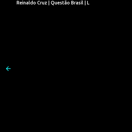
Reinaldo Cruz | Questão Brasil | L
Pular para o conteúdo prin
Reinaldo