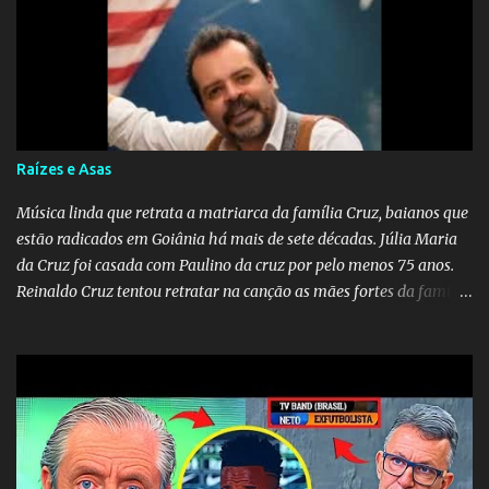
destino. Reinaldo Cruz enfatiza que seu coração nasceu para ela e
que continuará esperando enquanto houver canções para entoar. A
obra conclui como uma promessa de fidelidade e esperança no
reencontro, unindo a tradição da viola com o sentimento universal
do amor. No geral, o vídeo apresenta uma narrativa lírica sobre a
persistência do afeto através do tempo e do espaço. YouTube
YouTube YouTube
Raízes e Asas
Música linda que retrata a matriarca da família Cruz, baianos que
estão radicados em Goiânia há mais de sete décadas. Júlia Maria
da Cruz foi casada com Paulino da cruz por pelo menos 75 anos.
Reinaldo Cruz tentou retratar na canção as mães fortes da família
Cruz. Desde as raízes até as asas que cultivamos para ganhar o
mundo.