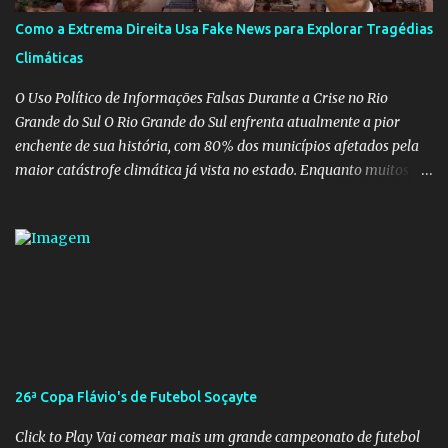
afinal de contas como acreditar em algo proposto pelo novo
Como a Extrema Direita Usa Fake News para Explorar Tragédias
ministro sem imaginar que ele só esta querendo auferir vantagens
Climáticas
pessoais em uma pasta de tamanha envergadura e influência na
vida dos brasileiros. Evelin Azevedo escreveu brilhantemen...
O Uso Político de Informações Falsas Durante a Crise no Rio
Grande do Sul O Rio Grande do Sul enfrenta atualmente a pior
enchente de sua história, com 80% dos municípios afetados pela
maior catástrofe climática já vista no estado. Enquanto muitos se
mobilizam para realizar resgates e doações, uma verdadeira
indústria de fake news tem atrapalhado o trabalho dos
voluntários e das forças governamentais, impactando diretamente
nas operações de salvamento. O receio é que notícias falsas, como
a de retenção de doações e o transporte de oxigênio, causem mais
apreensão na população já fragilizada por essa grave situação.
Tamanha é a seriedade do problema que o governo do estado
precisou criar uma força-tarefa para checar e desmentir as
desinformações, chegando ao ponto de o governo federal pedir
26ª Copa Flávio's de Futebol Soçayte
uma investigação para identificar os autores dessas notícias falsas.
O Negacionismo Climático da Extrema Direita Essa disseminação
Click to Play Vai comear mais um grande campeonato de futebol