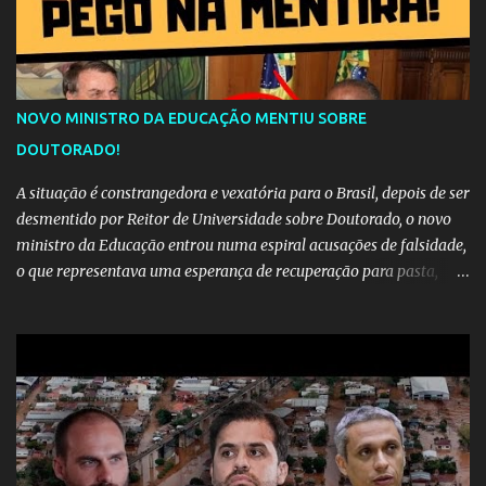
NOVO MINISTRO DA EDUCAÇÃO MENTIU SOBRE
DOUTORADO!
A situação é constrangedora e vexatória para o Brasil, depois de ser
desmentido por Reitor de Universidade sobre Doutorado, o novo
ministro da Educação entrou numa espiral acusações de falsidade,
o que representava uma esperança de recuperação para pasta,
passou a ser vista como algo muito preocupante. Como confiar em
alguém que mente sobre o próprio currículo? O ministério da
Educação é um dos mais importantes do governo, em um ano e
meio vai ter o seu terceiro ministro no comando, depois da
insensatez de Vélez e as loucuras ideológicas de Weintraub, parecia
que a ala influenciada por Olavo de Carvalho tinha perdido força
na gestão... Mas as mentiras de Carlos Alberto Decotelli podem
trazer mais problemas do que soluções a Educação brasileira,