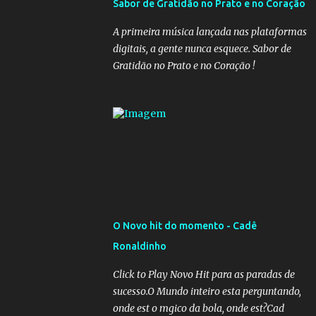
Sabor de Gratidão no Prato e no Coração
governadores, que querem subir a taxa de
recolhimento. Nesse caso, seriam atingidos
A primeira música lançada nas plataformas
os inativos da União e dos estados.
digitais, a gente nunca esquece. Sabor de
Atualmente, o teto do INSS é de R$ 5.189,82
Gratidão no Prato e no Coração !
O Novo hit do momento - Cadê
Ronaldinho
Click to Play Novo Hit para as paradas de
sucesso.O Mundo inteiro esta perguntando,
onde est o mgico da bola, onde est?Cad