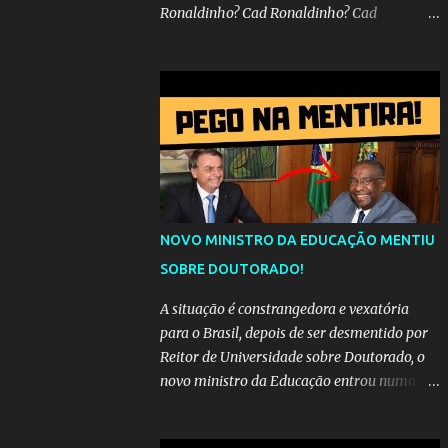
Ronaldinho? Cad Ronaldinho? Cad
Ronaldinho?No d conta do recado, pede pra
sair meu irmo.Cad Ronaldinho? Cad
Ronaldinho? Cad Ronaldinho?
NOVO MINISTRO DA EDUCAÇÃO MENTIU
SOBRE DOUTORADO!
A situação é constrangedora e vexatória
para o Brasil, depois de ser desmentido por
Reitor de Universidade sobre Doutorado, o
novo ministro da Educação entrou numa
espiral acusações de falsidade, o que
representava uma esperança de recuperação