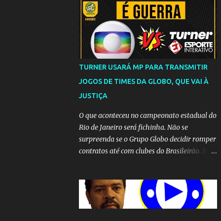
TURNER USARÁ MP PARA TRANSMITIR
JOGOS DE TIMES DA GLOBO, QUE VAI À
JUSTIÇA
O que aconteceu no campeonato estadual do
Rio de Janeiro será fichinha. Não se
surpreenda se o Grupo Globo decidir romper
contratos até com clubes do Brasileirão. Mas
até que a MP seja votada no Congresso, a
emissora vai lutar até o fim para manter o
seu monopólio.