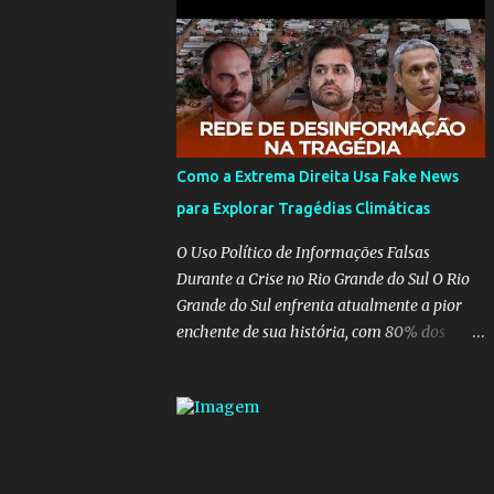
para pasta, passou a ser vista como algo
muito preocupante. Como confiar em
alguém que mente sobre o próprio
currículo? O ministério da Educação é um
dos mais importantes do governo, em um
ano e meio vai ter o seu terceiro ministro no
comando, depois da insensatez de Vélez e as
Como a Extrema Direita Usa Fake News
loucuras ideológicas de Weintraub, parecia
para Explorar Tragédias Climáticas
que a ala influenciada por Olavo de
Carvalho tinha perdido força na gestão...
O Uso Político de Informações Falsas
Mas as mentiras de Carlos Alberto Decotelli
Durante a Crise no Rio Grande do Sul O Rio
podem trazer mais problemas do que
Grande do Sul enfrenta atualmente a pior
soluções a Educação brasileira, afinal de
enchente de sua história, com 80% dos
contas como acreditar em algo proposto
municípios afetados pela maior catástrofe
pelo novo ministro sem imaginar que ele só
climática já vista no estado. Enquanto
esta querendo auferir vantagens pessoais
muitos se mobilizam para realizar resgates
em uma pasta de tamanha envergadura e
e doações, uma verdadeira indústria de fake
influência na vida dos brasileiros. Evelin
news tem atrapalhado o trabalho dos
Azevedo escreveu brilhantemen...
voluntários e das forças governamentais,