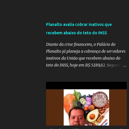
Planalto avalia cobrar inativos que
recebem abaixo do teto do INSS
Diante da crise financeira, o Palácio do
Planalto já planeja a cobrança de servidores
inativos da União que recebem abaixo do
teto do INSS, hoje em R$ 5.189,82. Segundo
informações do Blog do Camarotti, também
está em pauta a cobrança adicional dos
inativos que recebem além do teto.
Atualmente, os inativos da União recolhem
11% sobre o que vai além do teto do INSS. A
ideia é aumentar o percentual de
recolhimento para 14%. De acordo com a
publicação, a reforma da Previdência Social
também está sendo analisada pelos