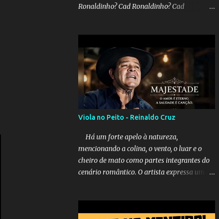
Ronaldinho? Cad Ronaldinho? Cad
Ronaldinho?No d conta do recado, pede pra
sair meu irmo.Cad Ronaldinho? Cad
Ronaldinho? Cad Ronaldinho?
Viola no Peito - Reinaldo Cruz
Há um forte apelo à natureza,
mencionando a colina, o vento, o luar e o
cheiro de mato como partes integrantes do
cenário romântico. O artista expressa uma
saudade latente, pedindo simbolicamente à
lua que envie seus beijos à amada distante.
A música sugere que, apesar da distância e