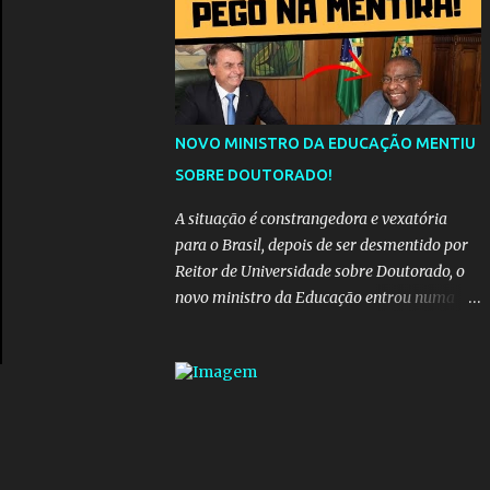
da "estrada comprida", quem carrega amor
na vida sempre encontra o seu caminho e
destino. Reinaldo Cruz enfatiza que seu
coração nasceu para ela e que continuará
esperando enquanto houver canções para
entoar. A obra conclui como uma promessa
NOVO MINISTRO DA EDUCAÇÃO MENTIU
de fidelidade e esperança no reencontro,
SOBRE DOUTORADO!
unindo a tradição da viola com o sentimento
universal do amor. No geral, o vídeo
A situação é constrangedora e vexatória
apresenta uma narrativa lírica sobre a
para o Brasil, depois de ser desmentido por
persistência do afeto através do tempo e do
Reitor de Universidade sobre Doutorado, o
espaço. YouTube YouTube YouTube
novo ministro da Educação entrou numa
espiral acusações de falsidade, o que
representava uma esperança de recuperação
para pasta, passou a ser vista como algo
muito preocupante. Como confiar em
alguém que mente sobre o próprio
currículo? O ministério da Educação é um
dos mais importantes do governo, em um