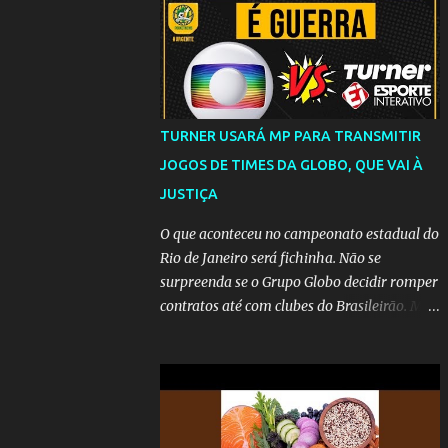
TURNER USARÁ MP PARA TRANSMITIR
JOGOS DE TIMES DA GLOBO, QUE VAI À
JUSTIÇA
O que aconteceu no campeonato estadual do
Rio de Janeiro será fichinha. Não se
surpreenda se o Grupo Globo decidir romper
contratos até com clubes do Brasileirão. Mas
até que a MP seja votada no Congresso, a
emissora vai lutar até o fim para manter o
seu monopólio.