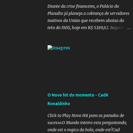
Diante da crise financeira, o Palácio do
Planalto já planeja a cobrança de servidores
inativos da União que recebem abaixo do
teto do INSS, hoje em R$ 5.189,82. Segundo
informações do Blog do Camarotti, também
está em pauta a cobrança adicional dos
inativos que recebem além do teto.
Atualmente, os inativos da União recolhem
11% sobre o que vai além do teto do INSS. A
ideia é aumentar o percentual de
recolhimento para 14%. De acordo com a
publicação, a reforma da Previdência Social
também está sendo analisada pelos
O Novo hit do momento - Cadê
governadores, que querem subir a taxa de
Ronaldinho
recolhimento. Nesse caso, seriam atingidos
os inativos da União e dos estados.
Click to Play Novo Hit para as paradas de
Atualmente, o teto do INSS é de R$ 5.189,82
sucesso.O Mundo inteiro esta perguntando,
onde est o mgico da bola, onde est?Cad