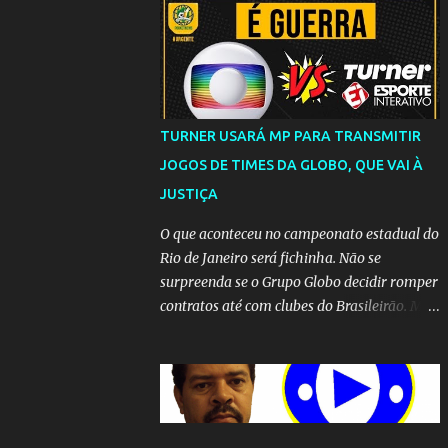
TURNER USARÁ MP PARA TRANSMITIR
JOGOS DE TIMES DA GLOBO, QUE VAI À
JUSTIÇA
O que aconteceu no campeonato estadual do
Rio de Janeiro será fichinha. Não se
surpreenda se o Grupo Globo decidir romper
contratos até com clubes do Brasileirão. Mas
até que a MP seja votada no Congresso, a
emissora vai lutar até o fim para manter o
seu monopólio.