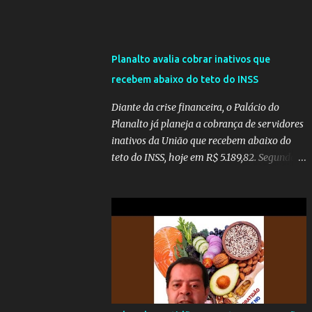
Planalto avalia cobrar inativos que
recebem abaixo do teto do INSS
Diante da crise financeira, o Palácio do
Planalto já planeja a cobrança de servidores
inativos da União que recebem abaixo do
teto do INSS, hoje em R$ 5.189,82. Segundo
informações do Blog do Camarotti, também
está em pauta a cobrança adicional dos
inativos que recebem além do teto.
Atualmente, os inativos da União recolhem
11% sobre o que vai além do teto do INSS. A
ideia é aumentar o percentual de
recolhimento para 14%. De acordo com a
publicação, a reforma da Previdência Social
também está sendo analisada pelos