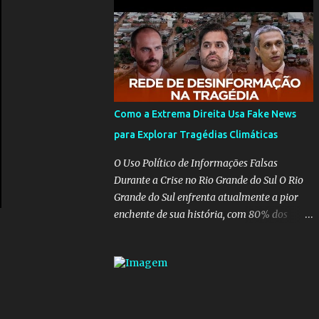
para pasta, passou a ser vista como algo
muito preocupante. Como confiar em
alguém que mente sobre o próprio
currículo? O ministério da Educação é um
dos mais importantes do governo, em um
ano e meio vai ter o seu terceiro ministro no
comando, depois da insensatez de Vélez e as
Como a Extrema Direita Usa Fake News
loucuras ideológicas de Weintraub, parecia
para Explorar Tragédias Climáticas
que a ala influenciada por Olavo de
Carvalho tinha perdido força na gestão...
O Uso Político de Informações Falsas
Mas as mentiras de Carlos Alberto Decotelli
Durante a Crise no Rio Grande do Sul O Rio
podem trazer mais problemas do que
Grande do Sul enfrenta atualmente a pior
soluções a Educação brasileira, afinal de
enchente de sua história, com 80% dos
contas como acreditar em algo proposto
municípios afetados pela maior catástrofe
pelo novo ministro sem imaginar que ele só
climática já vista no estado. Enquanto
esta querendo auferir vantagens pessoais
muitos se mobilizam para realizar resgates
em uma pasta de tamanha envergadura e
e doações, uma verdadeira indústria de fake
influência na vida dos brasileiros. Evelin
news tem atrapalhado o trabalho dos
Azevedo escreveu brilhantemen...
voluntários e das forças governamentais,