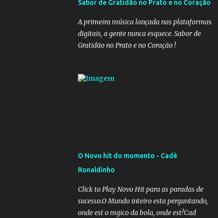
Sabor de Gratidão no Prato e no Coração
governadores, que querem subir a taxa de
recolhimento. Nesse caso, seriam atingidos
A primeira música lançada nas plataformas
os inativos da União e dos estados.
digitais, a gente nunca esquece. Sabor de
Atualmente, o teto do INSS é de R$ 5.189,82
Gratidão no Prato e no Coração !
O Novo hit do momento - Cadê
Ronaldinho
Click to Play Novo Hit para as paradas de
sucesso.O Mundo inteiro esta perguntando,
onde est o mgico da bola, onde est?Cad