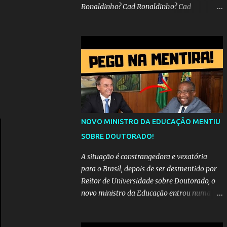
Ronaldinho? Cad Ronaldinho? Cad
Ronaldinho?No d conta do recado, pede pra
sair meu irmo.Cad Ronaldinho? Cad
Ronaldinho? Cad Ronaldinho?
NOVO MINISTRO DA EDUCAÇÃO MENTIU
SOBRE DOUTORADO!
A situação é constrangedora e vexatória
para o Brasil, depois de ser desmentido por
Reitor de Universidade sobre Doutorado, o
novo ministro da Educação entrou numa
espiral acusações de falsidade, o que
representava uma esperança de recuperação