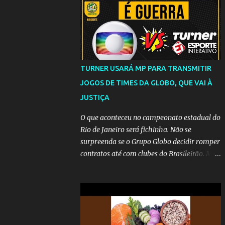
TURNER USARÁ MP PARA TRANSMITIR
JOGOS DE TIMES DA GLOBO, QUE VAI À
JUSTIÇA
O que aconteceu no campeonato estadual do
Rio de Janeiro será fichinha. Não se
surpreenda se o Grupo Globo decidir romper
contratos até com clubes do Brasileirão. Mas
até que a MP seja votada no Congresso, a
emissora vai lutar até o fim para manter o
seu monopólio.