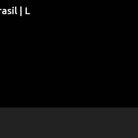
sil | L
Pular para o conteúdo principal