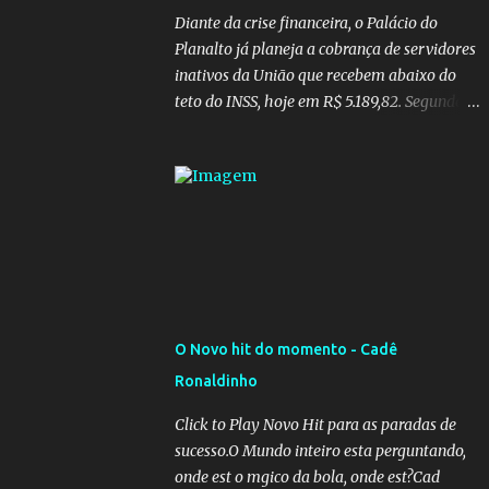
Diante da crise financeira, o Palácio do
Planalto já planeja a cobrança de servidores
inativos da União que recebem abaixo do
teto do INSS, hoje em R$ 5.189,82. Segundo
informações do Blog do Camarotti, também
está em pauta a cobrança adicional dos
inativos que recebem além do teto.
Atualmente, os inativos da União recolhem
11% sobre o que vai além do teto do INSS. A
ideia é aumentar o percentual de
recolhimento para 14%. De acordo com a
publicação, a reforma da Previdência Social
também está sendo analisada pelos
O Novo hit do momento - Cadê
governadores, que querem subir a taxa de
Ronaldinho
recolhimento. Nesse caso, seriam atingidos
os inativos da União e dos estados.
Click to Play Novo Hit para as paradas de
Atualmente, o teto do INSS é de R$ 5.189,82
sucesso.O Mundo inteiro esta perguntando,
onde est o mgico da bola, onde est?Cad