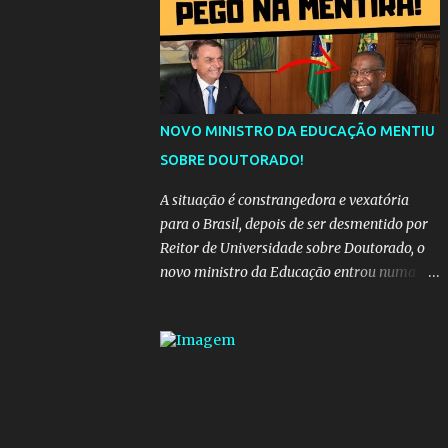
da "estrada comprida", quem carrega amor
na vida sempre encontra o seu caminho e
destino. Reinaldo Cruz enfatiza que seu
coração nasceu para ela e que continuará
esperando enquanto houver canções para
entoar. A obra conclui como uma promessa
NOVO MINISTRO DA EDUCAÇÃO MENTIU
de fidelidade e esperança no reencontro,
SOBRE DOUTORADO!
unindo a tradição da viola com o sentimento
universal do amor. No geral, o vídeo
A situação é constrangedora e vexatória
apresenta uma narrativa lírica sobre a
para o Brasil, depois de ser desmentido por
persistência do afeto através do tempo e do
Reitor de Universidade sobre Doutorado, o
espaço. YouTube YouTube YouTube
novo ministro da Educação entrou numa
espiral acusações de falsidade, o que
representava uma esperança de recuperação
para pasta, passou a ser vista como algo
muito preocupante. Como confiar em
alguém que mente sobre o próprio
currículo? O ministério da Educação é um
dos mais importantes do governo, em um