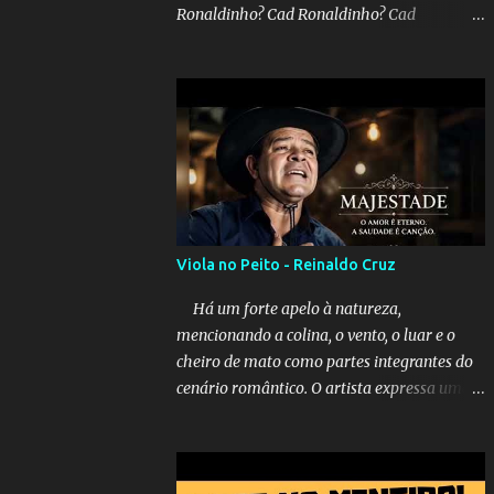
Ronaldinho? Cad Ronaldinho? Cad
Ronaldinho?No d conta do recado, pede pra
sair meu irmo.Cad Ronaldinho? Cad
Ronaldinho? Cad Ronaldinho?
Viola no Peito - Reinaldo Cruz
Há um forte apelo à natureza,
mencionando a colina, o vento, o luar e o
cheiro de mato como partes integrantes do
cenário romântico. O artista expressa uma
saudade latente, pedindo simbolicamente à
lua que envie seus beijos à amada distante.
A música sugere que, apesar da distância e