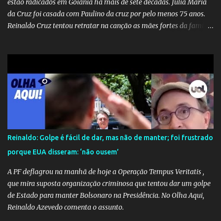
estão radicados em Goiânia há mais de sete décadas. Júlia Maria
da Cruz foi casada com Paulino da cruz por pelo menos 75 anos.
Reinaldo Cruz tentou retratar na canção as mães fortes da família
Cruz. Desde as raízes até as asas que cultivamos para ganhar o
mundo.
Reinaldo: Golpe é fácil de dar, mas não de manter; foi frustrado
porque EUA disseram: ‘não ousem’
A PF deflagrou na manhã de hoje a Operação Tempus Veritatis ,
que mira suposta organização criminosa que tentou dar um golpe
de Estado para manter Bolsonaro na Presidência. No Olha Aqui,
Reinaldo Azevedo comenta o assunto.