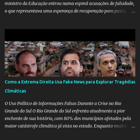
ministro da Educação entrou numa espiral acusações de falsidade,
o que representava uma esperança de recuperação para pasta,
passou a ser vista como algo muito preocupante. Como confiar em
alguém que mente sobre o próprio currículo? O ministério da
Educação é um dos mais importantes do governo, em um ano e
meio vai ter o seu terceiro ministro no comando, depois da
insensatez de Vélez e as loucuras ideológicas de Weintraub, parecia
que a ala influenciada por Olavo de Carvalho tinha perdido força
na gestão... Mas as mentiras de Carlos Alberto Decotelli podem
trazer mais problemas do que soluções a Educação brasileira,
afinal de contas como acreditar em algo proposto pelo novo
Como a Extrema Direita Usa Fake News para Explorar Tragédias
ministro sem imaginar que ele só esta querendo auferir vantagens
Climáticas
pessoais em uma pasta de tamanha envergadura e influência na
vida dos brasileiros. Evelin Azevedo escreveu brilhantemen...
O Uso Político de Informações Falsas Durante a Crise no Rio
Grande do Sul O Rio Grande do Sul enfrenta atualmente a pior
enchente de sua história, com 80% dos municípios afetados pela
maior catástrofe climática já vista no estado. Enquanto muitos se
mobilizam para realizar resgates e doações, uma verdadeira