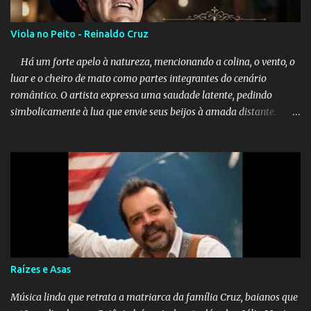
Viola no Peito - Reinaldo Cruz
Há um forte apelo à natureza, mencionando a colina, o vento, o
luar e o cheiro de mato como partes integrantes do cenário
romântico. O artista expressa uma saudade latente, pedindo
simbolicamente à lua que envie seus beijos à amada distante. A
música sugere que, apesar da distância e da "estrada comprida",
quem carrega amor na vida sempre encontra o seu caminho e
destino. Reinaldo Cruz enfatiza que seu coração nasceu para ela e
que continuará esperando enquanto houver canções para entoar. A
obra conclui como uma promessa de fidelidade e esperança no
reencontro, unindo a tradição da viola com o sentimento universal
do amor. No geral, o vídeo apresenta uma narrativa lírica sobre a
persistência do afeto através do tempo e do espaço. YouTube
YouTube YouTube
Raízes e Asas
Música linda que retrata a matriarca da família Cruz, baianos que