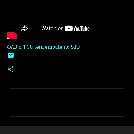
OAB x TCU tem embate no STF
C
o
m
e
n