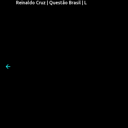
Reinaldo Cruz | Questão Brasil | L
Pular para o conteúdo prin
Reinaldo