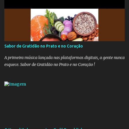
aumentar o percentual de recolhimento para 14%. De acordo com
a publicação, a reforma da Previdência Social também está sendo
analisada pelos governadores, que querem subir a taxa de
recolhimento. Nesse caso, seriam atingidos os inativos da União e
dos estados. Atualmente, o teto do INSS é de R$ 5.189,82
Sabor de Gratidão no Prato e no Coração
A primeira música lançada nas plataformas digitais, a gente nunca
esquece. Sabor de Gratidão no Prato e no Coração !