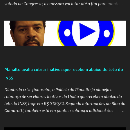
votada no Congresso, a emissora vai lutar até o fim para manter o
seu monopólio.
Planalto avalia cobrar inativos que recebem abaixo do teto do
INSS
Diante da crise financeira, o Palácio do Planalto já planeja a
cobrança de servidores inativos da União que recebem abaixo do
teto do INSS, hoje em R$ 5.189,82. Segundo informações do Blog do
Camarotti, também está em pauta a cobrança adicional dos
inativos que recebem além do teto. Atualmente, os inativos da
União recolhem 11% sobre o que vai além do teto do INSS. A ideia é