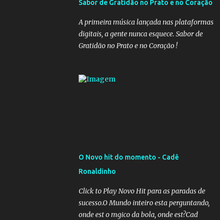
Sabor de Gratidão no Prato e no Coração
governadores, que querem subir a taxa de
recolhimento. Nesse caso, seriam atingidos
A primeira música lançada nas plataformas
os inativos da União e dos estados.
digitais, a gente nunca esquece. Sabor de
Atualmente, o teto do INSS é de R$ 5.189,82
Gratidão no Prato e no Coração !
O Novo hit do momento - Cadê
Ronaldinho
Click to Play Novo Hit para as paradas de
sucesso.O Mundo inteiro esta perguntando,
onde est o mgico da bola, onde est?Cad