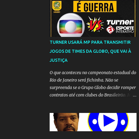
TURNER USARÁ MP PARA TRANSMITIR
JOGOS DE TIMES DA GLOBO, QUE VAI À
JUSTIÇA
O que aconteceu no campeonato estadual do
Rio de Janeiro será fichinha. Não se
surpreenda se o Grupo Globo decidir romper
contratos até com clubes do Brasileirão. Mas
até que a MP seja votada no Congresso, a
emissora vai lutar até o fim para manter o
seu monopólio.