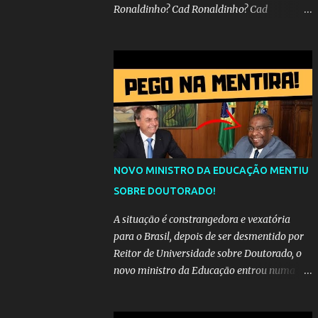
Ronaldinho? Cad Ronaldinho? Cad
Ronaldinho?No d conta do recado, pede pra
sair meu irmo.Cad Ronaldinho? Cad
Ronaldinho? Cad Ronaldinho?
NOVO MINISTRO DA EDUCAÇÃO MENTIU
SOBRE DOUTORADO!
A situação é constrangedora e vexatória
para o Brasil, depois de ser desmentido por
Reitor de Universidade sobre Doutorado, o
novo ministro da Educação entrou numa
espiral acusações de falsidade, o que
representava uma esperança de recuperação