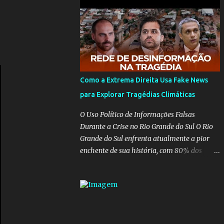
para pasta, passou a ser vista como algo
muito preocupante. Como confiar em
alguém que mente sobre o próprio
currículo? O ministério da Educação é um
dos mais importantes do governo, em um
ano e meio vai ter o seu terceiro ministro no
comando, depois da insensatez de Vélez e as
Como a Extrema Direita Usa Fake News
loucuras ideológicas de Weintraub, parecia
para Explorar Tragédias Climáticas
que a ala influenciada por Olavo de
Carvalho tinha perdido força na gestão...
O Uso Político de Informações Falsas
Mas as mentiras de Carlos Alberto Decotelli
Durante a Crise no Rio Grande do Sul O Rio
podem trazer mais problemas do que
Grande do Sul enfrenta atualmente a pior
soluções a Educação brasileira, afinal de
enchente de sua história, com 80% dos
contas como acreditar em algo proposto
municípios afetados pela maior catástrofe
pelo novo ministro sem imaginar que ele só
climática já vista no estado. Enquanto
esta querendo auferir vantagens pessoais
muitos se mobilizam para realizar resgates
em uma pasta de tamanha envergadura e
e doações, uma verdadeira indústria de fake
influência na vida dos brasileiros. Evelin
news tem atrapalhado o trabalho dos
Azevedo escreveu brilhantemen...
voluntários e das forças governamentais,