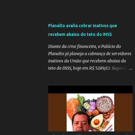
Planalto avalia cobrar inativos que
recebem abaixo do teto do INSS
Diante da crise financeira, o Palácio do
Planalto já planeja a cobrança de servidores
inativos da União que recebem abaixo do
teto do INSS, hoje em R$ 5.189,82. Segundo
informações do Blog do Camarotti, também
está em pauta a cobrança adicional dos
inativos que recebem além do teto.
Atualmente, os inativos da União recolhem
11% sobre o que vai além do teto do INSS. A
ideia é aumentar o percentual de
recolhimento para 14%. De acordo com a
publicação, a reforma da Previdência Social
também está sendo analisada pelos