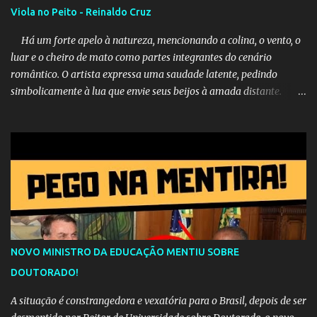
Viola no Peito - Reinaldo Cruz
Há um forte apelo à natureza, mencionando a colina, o vento, o
luar e o cheiro de mato como partes integrantes do cenário
romântico. O artista expressa uma saudade latente, pedindo
simbolicamente à lua que envie seus beijos à amada distante. A
música sugere que, apesar da distância e da "estrada comprida",
quem carrega amor na vida sempre encontra o seu caminho e
destino. Reinaldo Cruz enfatiza que seu coração nasceu para ela e
que continuará esperando enquanto houver canções para entoar. A
obra conclui como uma promessa de fidelidade e esperança no
reencontro, unindo a tradição da viola com o sentimento universal
do amor. No geral, o vídeo apresenta uma narrativa lírica sobre a
persistência do afeto através do tempo e do espaço. YouTube
YouTube YouTube
NOVO MINISTRO DA EDUCAÇÃO MENTIU SOBRE
DOUTORADO!
A situação é constrangedora e vexatória para o Brasil, depois de ser