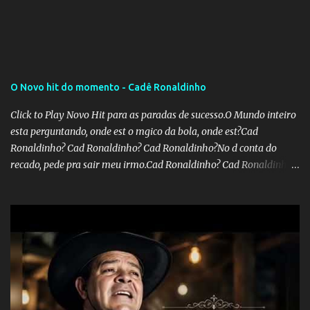
analisada pelos governadores, que querem subir a taxa de
recolhimento. Nesse caso, seriam atingidos os inativos da União e
dos estados. Atualmente, o teto do INSS é de R$ 5.189,82
O Novo hit do momento - Cadê Ronaldinho
Click to Play Novo Hit para as paradas de sucesso.O Mundo inteiro
esta perguntando, onde est o mgico da bola, onde est?Cad
Ronaldinho? Cad Ronaldinho? Cad Ronaldinho?No d conta do
recado, pede pra sair meu irmo.Cad Ronaldinho? Cad Ronaldinho?
Cad Ronaldinho?