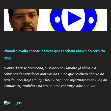
Planalto avalia cobrar inativos que recebem abaixo do teto do
INSS
Diante da crise financeira, o Palácio do Planalto já planeja a
cobrança de servidores inativos da União que recebem abaixo do
teto do INSS, hoje em R$ 5.189,82. Segundo informações do Blog do
Camarotti, também está em pauta a cobrança adicional dos
inativos que recebem além do teto. Atualmente, os inativos da
União recolhem 11% sobre o que vai além do teto do INSS. A ideia é
aumentar o percentual de recolhimento para 14%. De acordo com
a publicação, a reforma da Previdência Social também está sendo