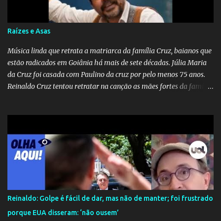
Tamanha é a seriedade do problema que o governo do estado
precisou criar uma força-tarefa para checar e desmentir as
desinformações, chegando ao ponto de o governo federal pedir
Raízes e Asas
uma investigação para identificar os autores dessas notícias falsas.
O Negacionismo Climático da Extrema Direita Essa disseminação
Música linda que retrata a matriarca da família Cruz, baianos que
de fake news não é uma surpresa, pois faz parte de um padrão...
estão radicados em Goiânia há mais de sete décadas. Júlia Maria
da Cruz foi casada com Paulino da cruz por pelo menos 75 anos.
Reinaldo Cruz tentou retratar na canção as mães fortes da família
Cruz. Desde as raízes até as asas que cultivamos para ganhar o
mundo.
Reinaldo: Golpe é fácil de dar, mas não de manter; foi frustrado
porque EUA disseram: ‘não ousem’