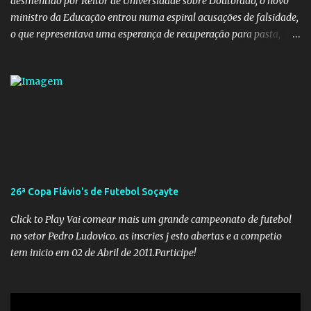
desmentido por Reitor de Universidade sobre Doutorado, o novo
ministro da Educação entrou numa espiral acusações de falsidade,
o que representava uma esperança de recuperação para pasta,
passou a ser vista como algo muito preocupante. Como confiar em
alguém que mente sobre o próprio currículo? O ministério da
Educação é um dos mais importantes do governo, em um ano e
meio vai ter o seu terceiro ministro no comando, depois da
insensatez de Vélez e as loucuras ideológicas de Weintraub, parecia
que a ala influenciada por Olavo de Carvalho tinha perdido força
na gestão... Mas as mentiras de Carlos Alberto Decotelli podem
trazer mais problemas do que soluções a Educação brasileira,
afinal de contas como acreditar em algo proposto pelo novo
26ª Copa Flávio's de Futebol Soçayte
ministro sem imaginar que ele só esta querendo auferir vantagens
pessoais em uma pasta de tamanha envergadura e influência na
Click to Play Vai comear mais um grande campeonato de futebol
vida dos brasileiros. Evelin Azevedo escreveu brilhantemen...
no setor Pedro Ludovico. as inscries j esto abertas e a competio
tem inicio em 02 de Abril de 2011.Participe!