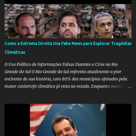
Como a Extrema Direita Usa Fake News para Explorar Tragédias
Climáticas
O Uso Político de Informações Falsas Durante a Crise no Rio
Grande do Sul O Rio Grande do Sul enfrenta atualmente a pior
enchente de sua história, com 80% dos municípios afetados pela
maior catástrofe climática já vista no estado. Enquanto muitos se
mobilizam para realizar resgates e doações, uma verdadeira
indústria de fake news tem atrapalhado o trabalho dos
voluntários e das forças governamentais, impactando diretamente
nas operações de salvamento. O receio é que notícias falsas, como
a de retenção de doações e o transporte de oxigênio, causem mais
apreensão na população já fragilizada por essa grave situação.