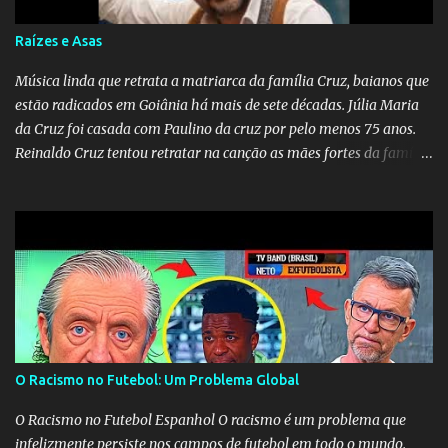
persistência do afeto através do tempo e do espaço. YouTube
YouTube YouTube
Raízes e Asas
Música linda que retrata a matriarca da família Cruz, baianos que
estão radicados em Goiânia há mais de sete décadas. Júlia Maria
da Cruz foi casada com Paulino da cruz por pelo menos 75 anos.
Reinaldo Cruz tentou retratar na canção as mães fortes da família
Cruz. Desde as raízes até as asas que cultivamos para ganhar o
mundo.
O Racismo no Futebol: Um Problema Global
O Racismo no Futebol Espanhol O racismo é um problema que
infelizmente persiste nos campos de futebol em todo o mundo.