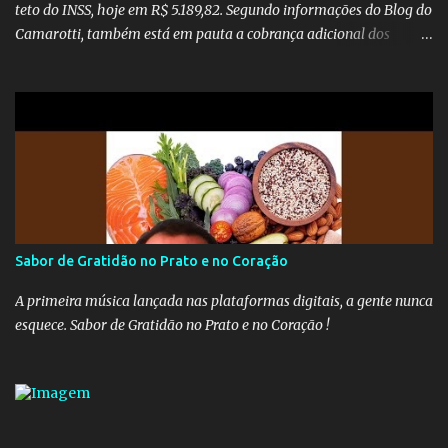
teto do INSS, hoje em R$ 5.189,82. Segundo informações do Blog do
Camarotti, também está em pauta a cobrança adicional dos
inativos que recebem além do teto. Atualmente, os inativos da
União recolhem 11% sobre o que vai além do teto do INSS. A ideia é
aumentar o percentual de recolhimento para 14%. De acordo com
a publicação, a reforma da Previdência Social também está sendo
analisada pelos governadores, que querem subir a taxa de
recolhimento. Nesse caso, seriam atingidos os inativos da União e
dos estados. Atualmente, o teto do INSS é de R$ 5.189,82
Sabor de Gratidão no Prato e no Coração
A primeira música lançada nas plataformas digitais, a gente nunca
esquece. Sabor de Gratidão no Prato e no Coração !