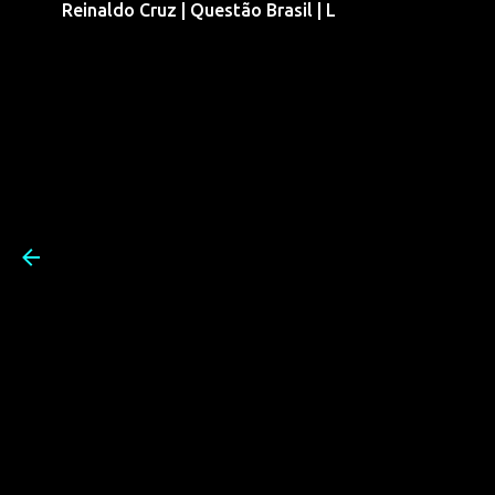
Reinaldo Cruz | Questão Brasil | L
Pular para o conteúdo prin
Reinaldo