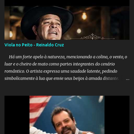
Viola no Peito - Reinaldo Cruz
Há um forte apelo à natureza, mencionando a colina, o vento, o
luar e o cheiro de mato como partes integrantes do cenário
romântico. O artista expressa uma saudade latente, pedindo
simbolicamente à lua que envie seus beijos à amada distante. A
música sugere que, apesar da distância e da "estrada comprida",
quem carrega amor na vida sempre encontra o seu caminho e
destino. Reinaldo Cruz enfatiza que seu coração nasceu para ela e
que continuará esperando enquanto houver canções para entoar. A
obra conclui como uma promessa de fidelidade e esperança no
reencontro, unindo a tradição da viola com o sentimento universal
do amor. No geral, o vídeo apresenta uma narrativa lírica sobre a