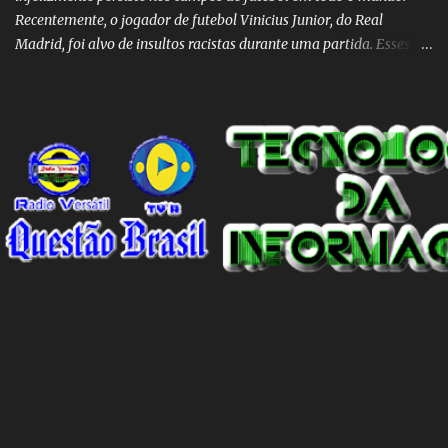
Recentemente, o jogador de futebol Vinicius Junior, do Real
Madrid, foi alvo de insultos racistas durante uma partida. Esses
insultos não só afetam o jogador individualmente, mas também
destacam a presença contínua do racismo na sociedade como um
todo. Em um programa de televisão espanhol, comentaristas de
futebol brasileiros foram convidados a comentar sobre o incidente
envolvendo Vinicius Junior. Eles afirmaram que embora o racismo
seja um problema global, é importante reconhecer que a Espanha
não é um país racista em si. No entanto, existem indivíduos racistas
em todas as partes do mundo, incluindo a Espanha. É essencial
separar o comportamento desses indivíduos racistas da sociedade
espanhola como um todo. O racismo não deve ser visto como uma
característica intrínseca do país, mas sim como um problema
individual que precisa ser enfrentado e eliminado. A...