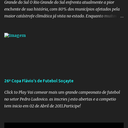
Grande do Sul O Rio Grande do Sul enfrenta atualmente a pior
enchente de sua história, com 80% dos municípios afetados pela
maior catástrofe climática já vista no estado. Enquanto muitos se
mobilizam para realizar resgates e doações, uma verdadeira
indústria de fake news tem atrapalhado o trabalho dos
voluntários e das forças governamentais, impactando diretamente
nas operações de salvamento. O receio é que notícias falsas, como
a de retenção de doações e o transporte de oxigênio, causem mais
apreensão na população já fragilizada por essa grave situação.
Tamanha é a seriedade do problema que o governo do estado
precisou criar uma força-tarefa para checar e desmentir as
desinformações, chegando ao ponto de o governo federal pedir
26ª Copa Flávio's de Futebol Soçayte
uma investigação para identificar os autores dessas notícias falsas.
O Negacionismo Climático da Extrema Direita Essa disseminação
Click to Play Vai comear mais um grande campeonato de futebol
de fake news não é uma surpresa, pois faz parte de um padrão...
no setor Pedro Ludovico. as inscries j esto abertas e a competio
tem inicio em 02 de Abril de 2011.Participe!