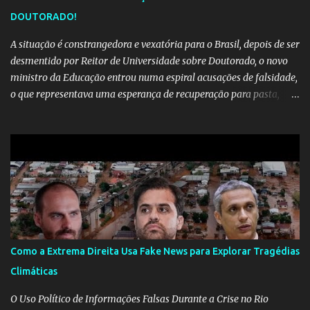
DOUTORADO!
A situação é constrangedora e vexatória para o Brasil, depois de ser
desmentido por Reitor de Universidade sobre Doutorado, o novo
ministro da Educação entrou numa espiral acusações de falsidade,
o que representava uma esperança de recuperação para pasta,
passou a ser vista como algo muito preocupante. Como confiar em
alguém que mente sobre o próprio currículo? O ministério da
Educação é um dos mais importantes do governo, em um ano e
meio vai ter o seu terceiro ministro no comando, depois da
insensatez de Vélez e as loucuras ideológicas de Weintraub, parecia
que a ala influenciada por Olavo de Carvalho tinha perdido força
na gestão... Mas as mentiras de Carlos Alberto Decotelli podem
trazer mais problemas do que soluções a Educação brasileira,
afinal de contas como acreditar em algo proposto pelo novo
Como a Extrema Direita Usa Fake News para Explorar Tragédias
ministro sem imaginar que ele só esta querendo auferir vantagens
Climáticas
pessoais em uma pasta de tamanha envergadura e influência na
vida dos brasileiros. Evelin Azevedo escreveu brilhantemen...
O Uso Político de Informações Falsas Durante a Crise no Rio