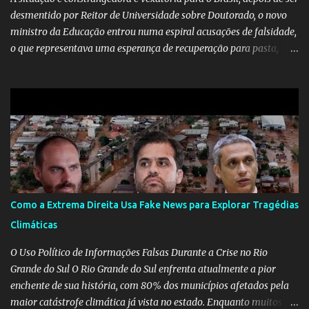
desmentido por Reitor de Universidade sobre Doutorado, o novo
ministro da Educação entrou numa espiral acusações de falsidade,
o que representava uma esperança de recuperação para pasta,
passou a ser vista como algo muito preocupante. Como confiar em
alguém que mente sobre o próprio currículo? O ministério da
Educação é um dos mais importantes do governo, em um ano e
meio vai ter o seu terceiro ministro no comando, depois da
insensatez de Vélez e as loucuras ideológicas de Weintraub, parecia
que a ala influenciada por Olavo de Carvalho tinha perdido força
na gestão... Mas as mentiras de Carlos Alberto Decotelli podem
trazer mais problemas do que soluções a Educação brasileira,
afinal de contas como acreditar em algo proposto pelo novo
Como a Extrema Direita Usa Fake News para Explorar Tragédias
ministro sem imaginar que ele só esta querendo auferir vantagens
Climáticas
pessoais em uma pasta de tamanha envergadura e influência na
vida dos brasileiros. Evelin Azevedo escreveu brilhantemen...
O Uso Político de Informações Falsas Durante a Crise no Rio
Grande do Sul O Rio Grande do Sul enfrenta atualmente a pior
enchente de sua história, com 80% dos municípios afetados pela
maior catástrofe climática já vista no estado. Enquanto muitos se