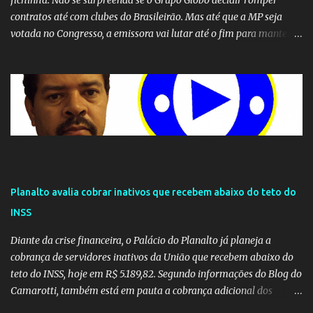
fichinha. Não se surpreenda se o Grupo Globo decidir romper
contratos até com clubes do Brasileirão. Mas até que a MP seja
votada no Congresso, a emissora vai lutar até o fim para manter o
seu monopólio.
Planalto avalia cobrar inativos que recebem abaixo do teto do
INSS
Diante da crise financeira, o Palácio do Planalto já planeja a
cobrança de servidores inativos da União que recebem abaixo do
teto do INSS, hoje em R$ 5.189,82. Segundo informações do Blog do
Camarotti, também está em pauta a cobrança adicional dos
inativos que recebem além do teto. Atualmente, os inativos da