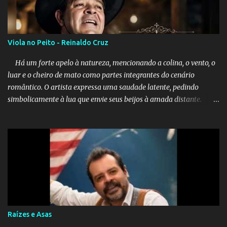
Viola no Peito - Reinaldo Cruz
Há um forte apelo à natureza, mencionando a colina, o vento, o
luar e o cheiro de mato como partes integrantes do cenário
romântico. O artista expressa uma saudade latente, pedindo
simbolicamente à lua que envie seus beijos à amada distante. A
música sugere que, apesar da distância e da "estrada comprida",
quem carrega amor na vida sempre encontra o seu caminho e
destino. Reinaldo Cruz enfatiza que seu coração nasceu para ela e
que continuará esperando enquanto houver canções para entoar. A
obra conclui como uma promessa de fidelidade e esperança no
reencontro, unindo a tradição da viola com o sentimento universal
do amor. No geral, o vídeo apresenta uma narrativa lírica sobre a
persistência do afeto através do tempo e do espaço. YouTube
YouTube YouTube
Raízes e Asas