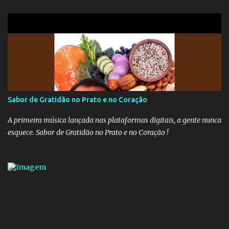
União recolhem 11% sobre o que vai além do teto do INSS. A ideia é
aumentar o percentual de recolhimento para 14%. De acordo com
a publicação, a reforma da Previdência Social também está sendo
analisada pelos governadores, que querem subir a taxa de
recolhimento. Nesse caso, seriam atingidos os inativos da União e
dos estados. Atualmente, o teto do INSS é de R$ 5.189,82
Sabor de Gratidão no Prato e no Coração
A primeira música lançada nas plataformas digitais, a gente nunca
esquece. Sabor de Gratidão no Prato e no Coração !