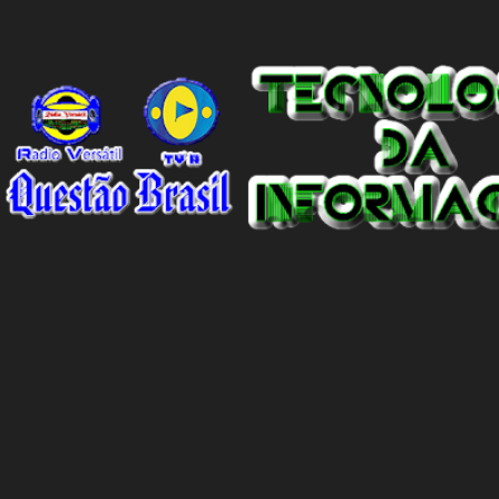
insultos não só afetam o jogador individualmente, mas também
destacam a presença contínua do racismo na sociedade como um
todo. Em um programa de televisão espanhol, comentaristas de
futebol brasileiros foram convidados a comentar sobre o incidente
envolvendo Vinicius Junior. Eles afirmaram que embora o racismo
seja um problema global, é importante reconhecer que a Espanha
não é um país racista em si. No entanto, existem indivíduos racistas
em todas as partes do mundo, incluindo a Espanha. É essencial
separar o comportamento desses indivíduos racistas da sociedade
espanhola como um todo. O racismo não deve ser visto como uma
característica intrínseca do país, mas sim como um problema
individual que precisa ser enfrentado e eliminado. A...