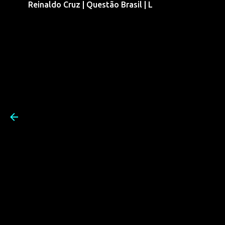
Reinaldo Cruz | Questão Brasil | L
Pular para o conteúdo prin
Reinaldo