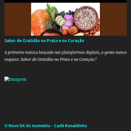
a publicação, a reforma da Previdência Social também está sendo
analisada pelos governadores, que querem subir a taxa de
recolhimento. Nesse caso, seriam atingidos os inativos da União e
dos estados. Atualmente, o teto do INSS é de R$ 5.189,82
Sabor de Gratidão no Prato e no Coração
A primeira música lançada nas plataformas digitais, a gente nunca
esquece. Sabor de Gratidão no Prato e no Coração !
O Novo hit do momento - Cadê Ronaldinho