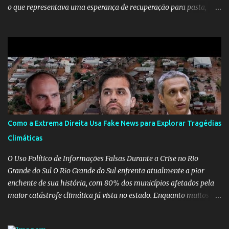
o que representava uma esperança de recuperação para pasta,
passou a ser vista como algo muito preocupante. Como confiar em
alguém que mente sobre o próprio currículo? O ministério da
Educação é um dos mais importantes do governo, em um ano e
meio vai ter o seu terceiro ministro no comando, depois da
insensatez de Vélez e as loucuras ideológicas de Weintraub, parecia
que a ala influenciada por Olavo de Carvalho tinha perdido força
na gestão... Mas as mentiras de Carlos Alberto Decotelli podem
trazer mais problemas do que soluções a Educação brasileira,
afinal de contas como acreditar em algo proposto pelo novo
Como a Extrema Direita Usa Fake News para Explorar Tragédias
ministro sem imaginar que ele só esta querendo auferir vantagens
Climáticas
pessoais em uma pasta de tamanha envergadura e influência na
vida dos brasileiros. Evelin Azevedo escreveu brilhantemen...
O Uso Político de Informações Falsas Durante a Crise no Rio
Grande do Sul O Rio Grande do Sul enfrenta atualmente a pior
enchente de sua história, com 80% dos municípios afetados pela
maior catástrofe climática já vista no estado. Enquanto muitos se
mobilizam para realizar resgates e doações, uma verdadeira
indústria de fake news tem atrapalhado o trabalho dos