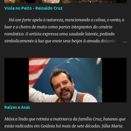
Viola no Peito - Reinaldo Cruz
Há um forte apelo à natureza, mencionando a colina, o vento, o
luar e o cheiro de mato como partes integrantes do cenário
romântico. O artista expressa uma saudade latente, pedindo
simbolicamente à lua que envie seus beijos à amada distante. A
música sugere que, apesar da distância e da "estrada comprida",
quem carrega amor na vida sempre encontra o seu caminho e
destino. Reinaldo Cruz enfatiza que seu coração nasceu para ela e
que continuará esperando enquanto houver canções para entoar. A
obra conclui como uma promessa de fidelidade e esperança no
reencontro, unindo a tradição da viola com o sentimento universal
do amor. No geral, o vídeo apresenta uma narrativa lírica sobre a
persistência do afeto através do tempo e do espaço. YouTube
YouTube YouTube
Raízes e Asas
Música linda que retrata a matriarca da família Cruz, baianos que
estão radicados em Goiânia há mais de sete décadas. Júlia Maria