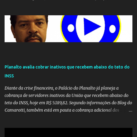
seu monopólio.
Planalto avalia cobrar inativos que recebem abaixo do teto do
INSS
Diante da crise financeira, o Palácio do Planalto já planeja a
cobrança de servidores inativos da União que recebem abaixo do
teto do INSS, hoje em R$ 5.189,82. Segundo informações do Blog do
Camarotti, também está em pauta a cobrança adicional dos
inativos que recebem além do teto. Atualmente, os inativos da
União recolhem 11% sobre o que vai além do teto do INSS. A ideia é
aumentar o percentual de recolhimento para 14%. De acordo com