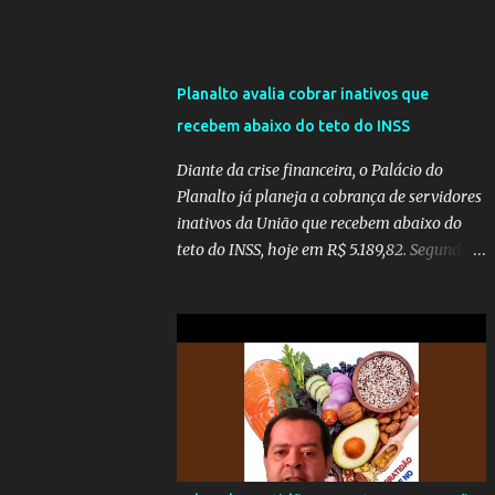
Planalto avalia cobrar inativos que
recebem abaixo do teto do INSS
Diante da crise financeira, o Palácio do
Planalto já planeja a cobrança de servidores
inativos da União que recebem abaixo do
teto do INSS, hoje em R$ 5.189,82. Segundo
informações do Blog do Camarotti, também
está em pauta a cobrança adicional dos
inativos que recebem além do teto.
Atualmente, os inativos da União recolhem
11% sobre o que vai além do teto do INSS. A
ideia é aumentar o percentual de
recolhimento para 14%. De acordo com a
publicação, a reforma da Previdência Social
também está sendo analisada pelos