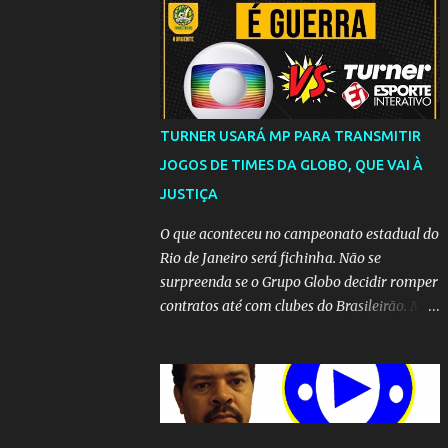
TURNER USARÁ MP PARA TRANSMITIR
JOGOS DE TIMES DA GLOBO, QUE VAI À
JUSTIÇA
O que aconteceu no campeonato estadual do
Rio de Janeiro será fichinha. Não se
surpreenda se o Grupo Globo decidir romper
contratos até com clubes do Brasileirão. Mas
até que a MP seja votada no Congresso, a
emissora vai lutar até o fim para manter o
seu monopólio.