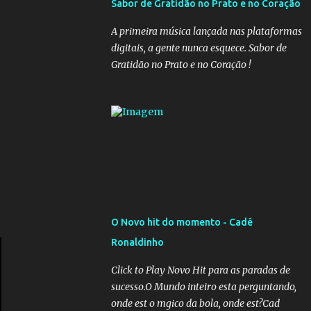
Sabor de Gratidão no Prato e no Coração
governadores, que querem subir a taxa de
recolhimento. Nesse caso, seriam atingidos
A primeira música lançada nas plataformas
os inativos da União e dos estados.
digitais, a gente nunca esquece. Sabor de
Atualmente, o teto do INSS é de R$ 5.189,82
Gratidão no Prato e no Coração !
O Novo hit do momento - Cadê
Ronaldinho
Click to Play Novo Hit para as paradas de
sucesso.O Mundo inteiro esta perguntando,
onde est o mgico da bola, onde est?Cad