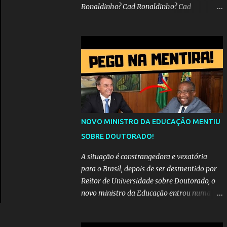
Ronaldinho? Cad Ronaldinho? Cad
Ronaldinho?No d conta do recado, pede pra
sair meu irmo.Cad Ronaldinho? Cad
Ronaldinho? Cad Ronaldinho?
NOVO MINISTRO DA EDUCAÇÃO MENTIU
SOBRE DOUTORADO!
A situação é constrangedora e vexatória
para o Brasil, depois de ser desmentido por
Reitor de Universidade sobre Doutorado, o
novo ministro da Educação entrou numa
espiral acusações de falsidade, o que
representava uma esperança de recuperação