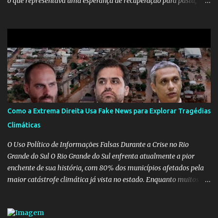
o que representava uma esperança de recuperação para pasta,
passou a ser vista como algo muito preocupante. Como confiar em
alguém que mente sobre o próprio currículo? O ministério da
Educação é um dos mais importantes do governo, em um ano e
meio vai ter o seu terceiro ministro no comando, depois da
insensatez de Vélez e as loucuras ideológicas de Weintraub, parecia
que a ala influenciada por Olavo de Carvalho tinha perdido força
na gestão... Mas as mentiras de Carlos Alberto Decotelli podem
trazer mais problemas do que soluções a Educação brasileira,
afinal de contas como acreditar em algo proposto pelo novo
Como a Extrema Direita Usa Fake News para Explorar Tragédias
ministro sem imaginar que ele só esta querendo auferir vantagens
Climáticas
pessoais em uma pasta de tamanha envergadura e influência na
vida dos brasileiros. Evelin Azevedo escreveu brilhantemen...
O Uso Político de Informações Falsas Durante a Crise no Rio
Grande do Sul O Rio Grande do Sul enfrenta atualmente a pior
enchente de sua história, com 80% dos municípios afetados pela
maior catástrofe climática já vista no estado. Enquanto muitos se
mobilizam para realizar resgates e doações, uma verdadeira
indústria de fake news tem atrapalhado o trabalho dos
voluntários e das forças governamentais, impactando diretamente