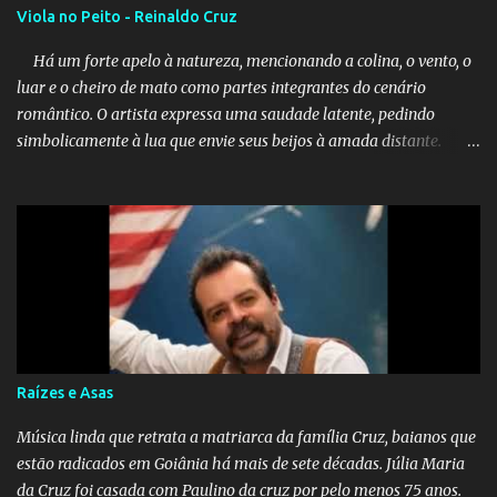
Viola no Peito - Reinaldo Cruz
Há um forte apelo à natureza, mencionando a colina, o vento, o
luar e o cheiro de mato como partes integrantes do cenário
romântico. O artista expressa uma saudade latente, pedindo
simbolicamente à lua que envie seus beijos à amada distante. A
música sugere que, apesar da distância e da "estrada comprida",
quem carrega amor na vida sempre encontra o seu caminho e
destino. Reinaldo Cruz enfatiza que seu coração nasceu para ela e
que continuará esperando enquanto houver canções para entoar. A
obra conclui como uma promessa de fidelidade e esperança no
reencontro, unindo a tradição da viola com o sentimento universal
do amor. No geral, o vídeo apresenta uma narrativa lírica sobre a
persistência do afeto através do tempo e do espaço. YouTube
YouTube YouTube
Raízes e Asas
Música linda que retrata a matriarca da família Cruz, baianos que
estão radicados em Goiânia há mais de sete décadas. Júlia Maria
da Cruz foi casada com Paulino da cruz por pelo menos 75 anos.