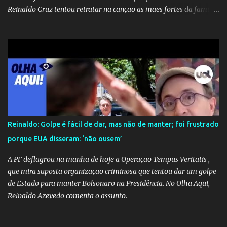
Reinaldo Cruz tentou retratar na canção as mães fortes da família
Cruz. Desde as raízes até as asas que cultivamos para ganhar o
mundo.
Reinaldo: Golpe é fácil de dar, mas não de manter; foi frustrado
porque EUA disseram: ‘não ousem’
A PF deflagrou na manhã de hoje a Operação Tempus Veritatis ,
que mira suposta organização criminosa que tentou dar um golpe
de Estado para manter Bolsonaro na Presidência. No Olha Aqui,
Reinaldo Azevedo comenta o assunto.