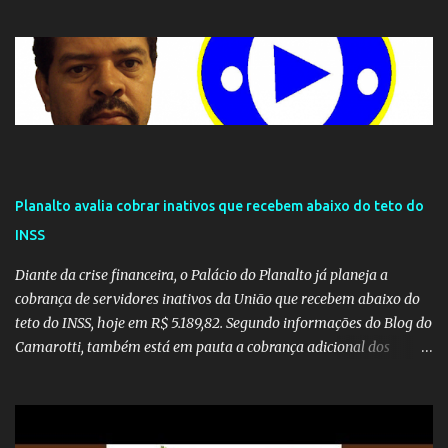
seu monopólio.
Planalto avalia cobrar inativos que recebem abaixo do teto do
INSS
Diante da crise financeira, o Palácio do Planalto já planeja a
cobrança de servidores inativos da União que recebem abaixo do
teto do INSS, hoje em R$ 5.189,82. Segundo informações do Blog do
Camarotti, também está em pauta a cobrança adicional dos
inativos que recebem além do teto. Atualmente, os inativos da
União recolhem 11% sobre o que vai além do teto do INSS. A ideia é
aumentar o percentual de recolhimento para 14%. De acordo com
a publicação, a reforma da Previdência Social também está sendo