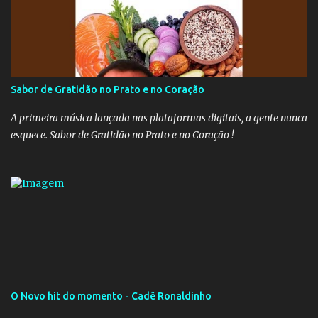
analisada pelos governadores, que querem subir a taxa de
recolhimento. Nesse caso, seriam atingidos os inativos da União e
dos estados. Atualmente, o teto do INSS é de R$ 5.189,82
Sabor de Gratidão no Prato e no Coração
A primeira música lançada nas plataformas digitais, a gente nunca
esquece. Sabor de Gratidão no Prato e no Coração !
O Novo hit do momento - Cadê Ronaldinho