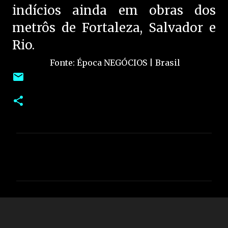
indícios ainda em obras dos
metrôs de Fortaleza, Salvador e
Rio.
Fonte: Época NEGÓCIOS | Brasil
C
o
m
e
n
t