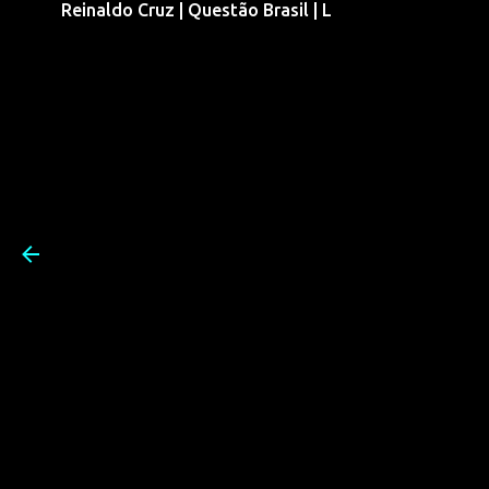
Reinaldo Cruz | Questão Brasil | L
Pular para o conteúdo prin
Reinaldo