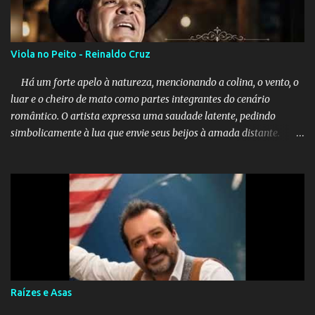
Viola no Peito - Reinaldo Cruz
Há um forte apelo à natureza, mencionando a colina, o vento, o
luar e o cheiro de mato como partes integrantes do cenário
romântico. O artista expressa uma saudade latente, pedindo
simbolicamente à lua que envie seus beijos à amada distante. A
música sugere que, apesar da distância e da "estrada comprida",
quem carrega amor na vida sempre encontra o seu caminho e
destino. Reinaldo Cruz enfatiza que seu coração nasceu para ela e
que continuará esperando enquanto houver canções para entoar. A
obra conclui como uma promessa de fidelidade e esperança no
reencontro, unindo a tradição da viola com o sentimento universal
do amor. No geral, o vídeo apresenta uma narrativa lírica sobre a
persistência do afeto através do tempo e do espaço. YouTube
YouTube YouTube
Raízes e Asas