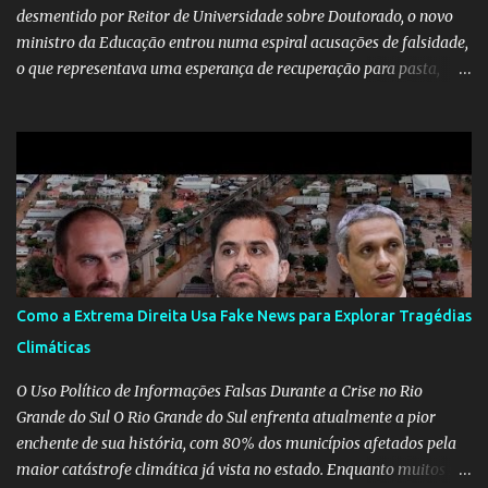
desmentido por Reitor de Universidade sobre Doutorado, o novo
ministro da Educação entrou numa espiral acusações de falsidade,
o que representava uma esperança de recuperação para pasta,
passou a ser vista como algo muito preocupante. Como confiar em
alguém que mente sobre o próprio currículo? O ministério da
Educação é um dos mais importantes do governo, em um ano e
meio vai ter o seu terceiro ministro no comando, depois da
insensatez de Vélez e as loucuras ideológicas de Weintraub, parecia
que a ala influenciada por Olavo de Carvalho tinha perdido força
na gestão... Mas as mentiras de Carlos Alberto Decotelli podem
trazer mais problemas do que soluções a Educação brasileira,
afinal de contas como acreditar em algo proposto pelo novo
Como a Extrema Direita Usa Fake News para Explorar Tragédias
ministro sem imaginar que ele só esta querendo auferir vantagens
Climáticas
pessoais em uma pasta de tamanha envergadura e influência na
vida dos brasileiros. Evelin Azevedo escreveu brilhantemen...
O Uso Político de Informações Falsas Durante a Crise no Rio
Grande do Sul O Rio Grande do Sul enfrenta atualmente a pior
enchente de sua história, com 80% dos municípios afetados pela
maior catástrofe climática já vista no estado. Enquanto muitos se