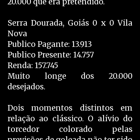
20.000 que era pretendido.
Serra Dourada, Goiás 0 x 0 Vila
Nova
Publico Pagante: 13.913
Publico Presente: 14.757
Renda: 157.745
Muito longe dos 20.000
desejados.
Dois momentos distintos em
relação ao clássico. O alívio do
torcedor colorado pelas
previsões de goleada não ter sido