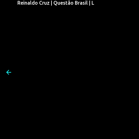
Reinaldo Cruz | Questão Brasil | L
Pular para o conteúdo prin
Reinaldo