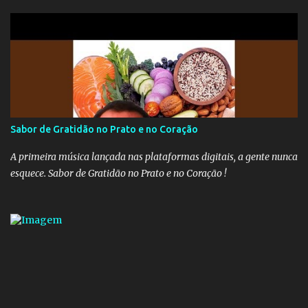
União recolhem 11% sobre o que vai além do teto do INSS. A ideia é
aumentar o percentual de recolhimento para 14%. De acordo com
a publicação, a reforma da Previdência Social também está sendo
analisada pelos governadores, que querem subir a taxa de
recolhimento. Nesse caso, seriam atingidos os inativos da União e
dos estados. Atualmente, o teto do INSS é de R$ 5.189,82
Sabor de Gratidão no Prato e no Coração
A primeira música lançada nas plataformas digitais, a gente nunca
esquece. Sabor de Gratidão no Prato e no Coração !