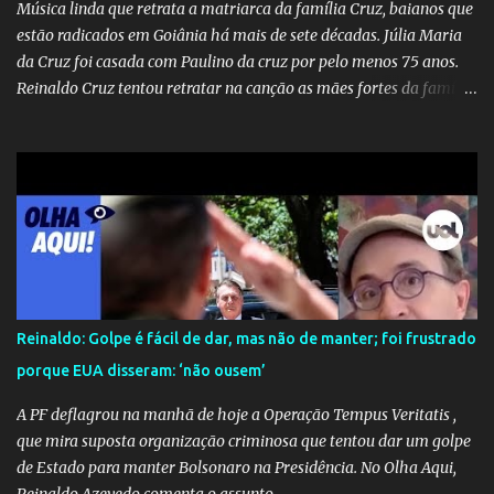
Música linda que retrata a matriarca da família Cruz, baianos que
estão radicados em Goiânia há mais de sete décadas. Júlia Maria
da Cruz foi casada com Paulino da cruz por pelo menos 75 anos.
Reinaldo Cruz tentou retratar na canção as mães fortes da família
Cruz. Desde as raízes até as asas que cultivamos para ganhar o
mundo.
Reinaldo: Golpe é fácil de dar, mas não de manter; foi frustrado
porque EUA disseram: ‘não ousem’
A PF deflagrou na manhã de hoje a Operação Tempus Veritatis ,
que mira suposta organização criminosa que tentou dar um golpe
de Estado para manter Bolsonaro na Presidência. No Olha Aqui,