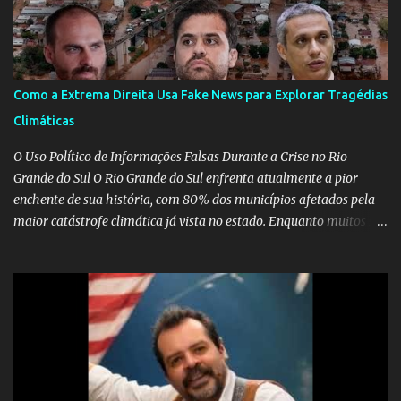
Como a Extrema Direita Usa Fake News para Explorar Tragédias
Climáticas
O Uso Político de Informações Falsas Durante a Crise no Rio
Grande do Sul O Rio Grande do Sul enfrenta atualmente a pior
enchente de sua história, com 80% dos municípios afetados pela
maior catástrofe climática já vista no estado. Enquanto muitos se
mobilizam para realizar resgates e doações, uma verdadeira
indústria de fake news tem atrapalhado o trabalho dos
voluntários e das forças governamentais, impactando diretamente
nas operações de salvamento. O receio é que notícias falsas, como
a de retenção de doações e o transporte de oxigênio, causem mais
apreensão na população já fragilizada por essa grave situação.
Tamanha é a seriedade do problema que o governo do estado
precisou criar uma força-tarefa para checar e desmentir as