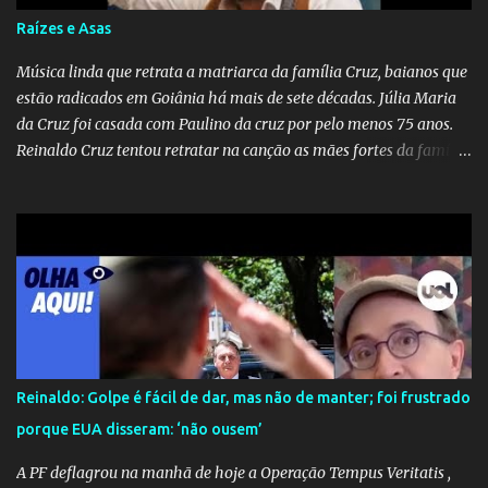
desinformações, chegando ao ponto de o governo federal pedir
Raízes e Asas
uma investigação para identificar os autores dessas notícias falsas.
O Negacionismo Climático da Extrema Direita Essa disseminação
Música linda que retrata a matriarca da família Cruz, baianos que
de fake news não é uma surpresa, pois faz parte de um padrão...
estão radicados em Goiânia há mais de sete décadas. Júlia Maria
da Cruz foi casada com Paulino da cruz por pelo menos 75 anos.
Reinaldo Cruz tentou retratar na canção as mães fortes da família
Cruz. Desde as raízes até as asas que cultivamos para ganhar o
mundo.
Reinaldo: Golpe é fácil de dar, mas não de manter; foi frustrado
porque EUA disseram: ‘não ousem’
A PF deflagrou na manhã de hoje a Operação Tempus Veritatis ,