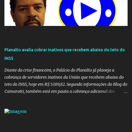
Planalto avalia cobrar inativos que recebem abaixo do teto do
INSS
Diante da crise financeira, o Palácio do Planalto já planeja a
cobrança de servidores inativos da União que recebem abaixo do
teto do INSS, hoje em R$ 5.189,82. Segundo informações do Blog do
Camarotti, também está em pauta a cobrança adicional dos
inativos que recebem além do teto. Atualmente, os inativos da
União recolhem 11% sobre o que vai além do teto do INSS. A ideia é
aumentar o percentual de recolhimento para 14%. De acordo com
a publicação, a reforma da Previdência Social também está sendo
analisada pelos governadores, que querem subir a taxa de