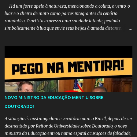
Há um forte apelo à natureza, mencionando a colina, o vento, o
luar e o cheiro de mato como partes integrantes do cenário
romântico. O artista expressa uma saudade latente, pedindo
simbolicamente à lua que envie seus beijos à amada distante. A
música sugere que, apesar da distância e da "estrada comprida",
quem carrega amor na vida sempre encontra o seu caminho e
destino. Reinaldo Cruz enfatiza que seu coração nasceu para ela e
que continuará esperando enquanto houver canções para entoar. A
obra conclui como uma promessa de fidelidade e esperança no
reencontro, unindo a tradição da viola com o sentimento universal
do amor. No geral, o vídeo apresenta uma narrativa lírica sobre a
persistência do afeto através do tempo e do espaço. YouTube
YouTube YouTube
NOVO MINISTRO DA EDUCAÇÃO MENTIU SOBRE
DOUTORADO!
A situação é constrangedora e vexatória para o Brasil, depois de ser
desmentido por Reitor de Universidade sobre Doutorado, o novo
ministro da Educação entrou numa espiral acusações de falsidade,