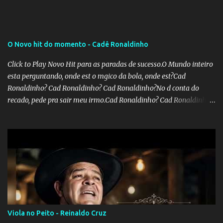
recolhimento. Nesse caso, seriam atingidos os inativos da União e
dos estados. Atualmente, o teto do INSS é de R$ 5.189,82
O Novo hit do momento - Cadê Ronaldinho
Click to Play Novo Hit para as paradas de sucesso.O Mundo inteiro
esta perguntando, onde est o mgico da bola, onde est?Cad
Ronaldinho? Cad Ronaldinho? Cad Ronaldinho?No d conta do
recado, pede pra sair meu irmo.Cad Ronaldinho? Cad Ronaldinho?
Cad Ronaldinho?
Viola no Peito - Reinaldo Cruz