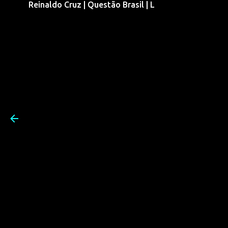
Reinaldo Cruz | Questão Brasil | L
Pular para o conteúdo prin
Reinaldo