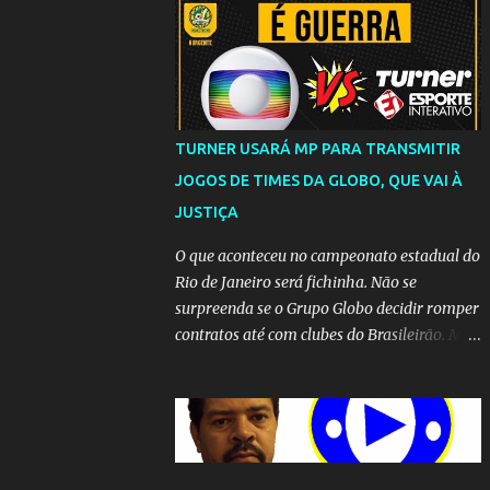
TURNER USARÁ MP PARA TRANSMITIR
JOGOS DE TIMES DA GLOBO, QUE VAI À
JUSTIÇA
O que aconteceu no campeonato estadual do
Rio de Janeiro será fichinha. Não se
surpreenda se o Grupo Globo decidir romper
contratos até com clubes do Brasileirão. Mas
até que a MP seja votada no Congresso, a
emissora vai lutar até o fim para manter o
seu monopólio.