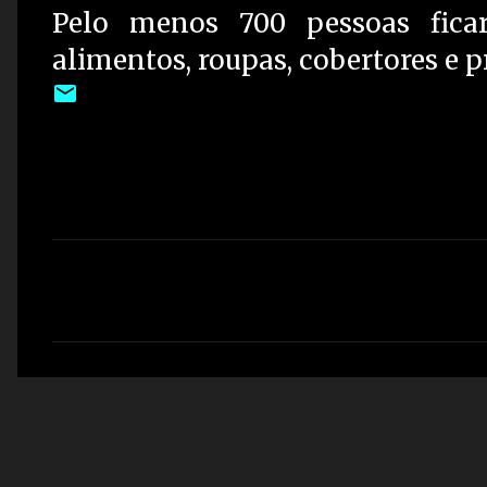
Pelo menos 700 pessoas fica
alimentos, roupas, cobertores e 
C
o
m
e
n
t
á