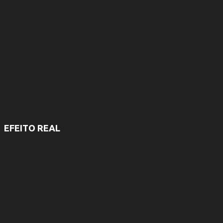
r
i
o
s
EFEITO REAL