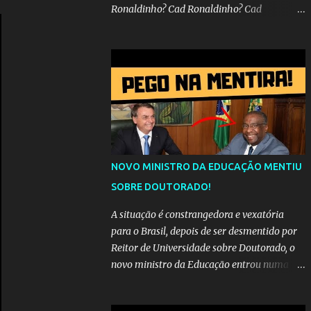
Ronaldinho? Cad Ronaldinho? Cad
Ronaldinho?No d conta do recado, pede pra
sair meu irmo.Cad Ronaldinho? Cad
Ronaldinho? Cad Ronaldinho?
NOVO MINISTRO DA EDUCAÇÃO MENTIU
SOBRE DOUTORADO!
A situação é constrangedora e vexatória
para o Brasil, depois de ser desmentido por
Reitor de Universidade sobre Doutorado, o
novo ministro da Educação entrou numa
espiral acusações de falsidade, o que
representava uma esperança de recuperação