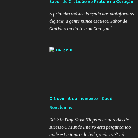
Sabor de Gratidão no Prato e no Coração
governadores, que querem subir a taxa de
recolhimento. Nesse caso, seriam atingidos
A primeira música lançada nas plataformas
os inativos da União e dos estados.
digitais, a gente nunca esquece. Sabor de
Atualmente, o teto do INSS é de R$ 5.189,82
Gratidão no Prato e no Coração !
O Novo hit do momento - Cadê
Ronaldinho
Click to Play Novo Hit para as paradas de
sucesso.O Mundo inteiro esta perguntando,
onde est o mgico da bola, onde est?Cad