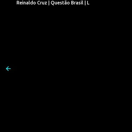
Reinaldo Cruz | Questão Brasil | L
Pular para o conteúdo prin
Reinaldo