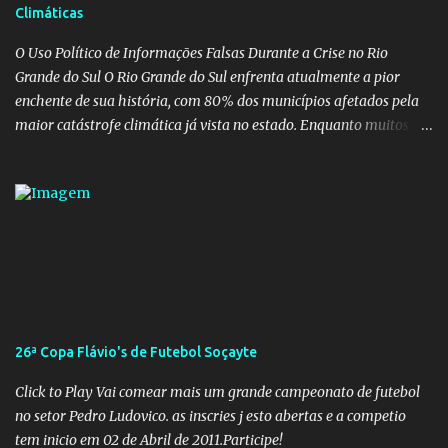
Climáticas
pessoais em uma pasta de tamanha envergadura e influência na
vida dos brasileiros. Evelin Azevedo escreveu brilhantemen...
O Uso Político de Informações Falsas Durante a Crise no Rio
Grande do Sul O Rio Grande do Sul enfrenta atualmente a pior
enchente de sua história, com 80% dos municípios afetados pela
maior catástrofe climática já vista no estado. Enquanto muitos se
mobilizam para realizar resgates e doações, uma verdadeira
indústria de fake news tem atrapalhado o trabalho dos
voluntários e das forças governamentais, impactando diretamente
nas operações de salvamento. O receio é que notícias falsas, como
a de retenção de doações e o transporte de oxigênio, causem mais
apreensão na população já fragilizada por essa grave situação.
Tamanha é a seriedade do problema que o governo do estado
precisou criar uma força-tarefa para checar e desmentir as
desinformações, chegando ao ponto de o governo federal pedir
26ª Copa Flávio's de Futebol Soçayte
uma investigação para identificar os autores dessas notícias falsas.
O Negacionismo Climático da Extrema Direita Essa disseminação
Click to Play Vai comear mais um grande campeonato de futebol
de fake news não é uma surpresa, pois faz parte de um padrão...
no setor Pedro Ludovico. as inscries j esto abertas e a competio
tem inicio em 02 de Abril de 2011.Participe!