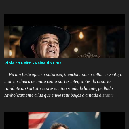
Viola no Peito - Reinaldo Cruz
Há um forte apelo à natureza, mencionando a colina, o vento, o
luar e o cheiro de mato como partes integrantes do cenário
romântico. O artista expressa uma saudade latente, pedindo
simbolicamente à lua que envie seus beijos à amada distante. A
música sugere que, apesar da distância e da "estrada comprida",
quem carrega amor na vida sempre encontra o seu caminho e
destino. Reinaldo Cruz enfatiza que seu coração nasceu para ela e
que continuará esperando enquanto houver canções para entoar. A