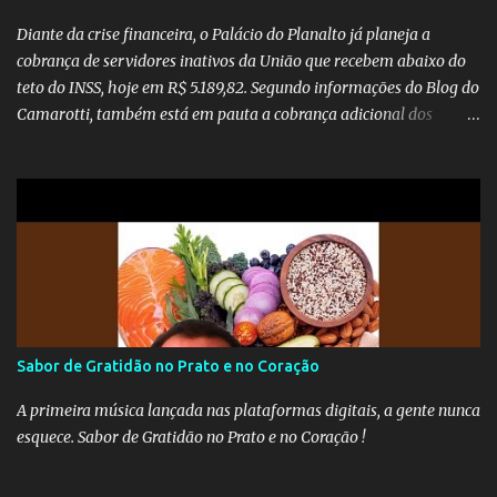
Diante da crise financeira, o Palácio do Planalto já planeja a
cobrança de servidores inativos da União que recebem abaixo do
teto do INSS, hoje em R$ 5.189,82. Segundo informações do Blog do
Camarotti, também está em pauta a cobrança adicional dos
inativos que recebem além do teto. Atualmente, os inativos da
União recolhem 11% sobre o que vai além do teto do INSS. A ideia é
aumentar o percentual de recolhimento para 14%. De acordo com
a publicação, a reforma da Previdência Social também está sendo
analisada pelos governadores, que querem subir a taxa de
recolhimento. Nesse caso, seriam atingidos os inativos da União e
dos estados. Atualmente, o teto do INSS é de R$ 5.189,82
Sabor de Gratidão no Prato e no Coração
A primeira música lançada nas plataformas digitais, a gente nunca
esquece. Sabor de Gratidão no Prato e no Coração !