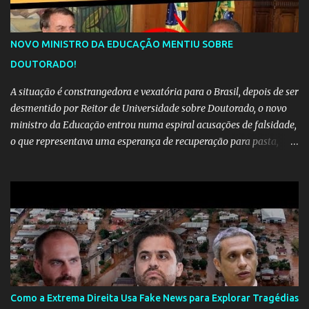
NOVO MINISTRO DA EDUCAÇÃO MENTIU SOBRE
DOUTORADO!
A situação é constrangedora e vexatória para o Brasil, depois de ser
desmentido por Reitor de Universidade sobre Doutorado, o novo
ministro da Educação entrou numa espiral acusações de falsidade,
o que representava uma esperança de recuperação para pasta,
passou a ser vista como algo muito preocupante. Como confiar em
alguém que mente sobre o próprio currículo? O ministério da
Educação é um dos mais importantes do governo, em um ano e
meio vai ter o seu terceiro ministro no comando, depois da
insensatez de Vélez e as loucuras ideológicas de Weintraub, parecia
que a ala influenciada por Olavo de Carvalho tinha perdido força
na gestão... Mas as mentiras de Carlos Alberto Decotelli podem
trazer mais problemas do que soluções a Educação brasileira,
afinal de contas como acreditar em algo proposto pelo novo
Como a Extrema Direita Usa Fake News para Explorar Tragédias
ministro sem imaginar que ele só esta querendo auferir vantagens