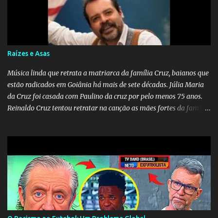
obra conclui como uma promessa de fidelidade e esperança no
reencontro, unindo a tradição da viola com o sentimento universal
do amor. No geral, o vídeo apresenta uma narrativa lírica sobre a
persistência do afeto através do tempo e do espaço. YouTube
YouTube YouTube
Raízes e Asas
Música linda que retrata a matriarca da família Cruz, baianos que
estão radicados em Goiânia há mais de sete décadas. Júlia Maria
da Cruz foi casada com Paulino da cruz por pelo menos 75 anos.
Reinaldo Cruz tentou retratar na canção as mães fortes da família
Cruz. Desde as raízes até as asas que cultivamos para ganhar o
mundo.