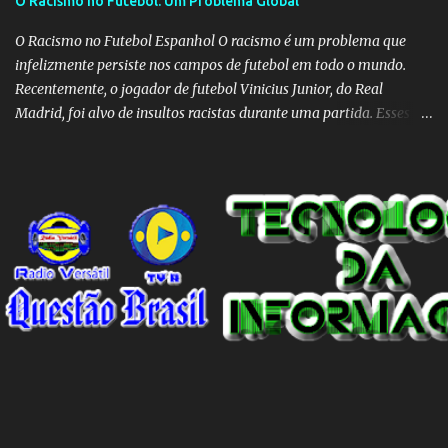
O Racismo no Futebol: Um Problema Global
O Racismo no Futebol Espanhol O racismo é um problema que
infelizmente persiste nos campos de futebol em todo o mundo.
Recentemente, o jogador de futebol Vinicius Junior, do Real
Madrid, foi alvo de insultos racistas durante uma partida. Esses
insultos não só afetam o jogador individualmente, mas também
destacam a presença contínua do racismo na sociedade como um
todo. Em um programa de televisão espanhol, comentaristas de
futebol brasileiros foram convidados a comentar sobre o incidente
envolvendo Vinicius Junior. Eles afirmaram que embora o racismo
seja um problema global, é importante reconhecer que a Espanha
não é um país racista em si. No entanto, existem indivíduos racistas
em todas as partes do mundo, incluindo a Espanha. É essencial
separar o comportamento desses indivíduos racistas da sociedade
espanhola como um todo. O racismo não deve ser visto como uma
característica intrínseca do país, mas sim como um problema
individual que precisa ser enfrentado e eliminado. A...