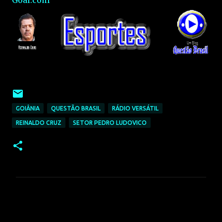
Goal.com
GOIÂNIA
QUESTÃO BRASIL
RÁDIO VERSÁTIL
REINALDO CRUZ
SETOR PEDRO LUDOVICO
C
o
m