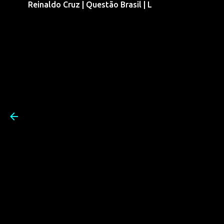
Reinaldo Cruz | Questão Brasil | L
Pular para o conteúdo prin
Reinaldo