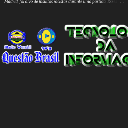
Madrid, foi alvo de insultos racistas durante uma partida. Esses
insultos não só afetam o jogador individualmente, mas também
destacam a presença contínua do racismo na sociedade como um
todo. Em um programa de televisão espanhol, comentaristas de
futebol brasileiros foram convidados a comentar sobre o incidente
envolvendo Vinicius Junior. Eles afirmaram que embora o racismo
seja um problema global, é importante reconhecer que a Espanha
não é um país racista em si. No entanto, existem indivíduos racistas
em todas as partes do mundo, incluindo a Espanha. É essencial
separar o comportamento desses indivíduos racistas da sociedade
espanhola como um todo. O racismo não deve ser visto como uma
característica intrínseca do país, mas sim como um problema
individual que precisa ser enfrentado e eliminado. A...