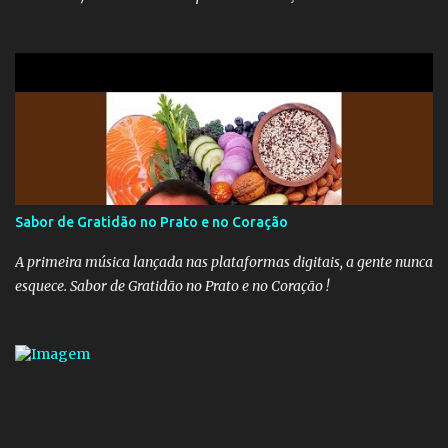
inativos que recebem além do teto. Atualmente, os inativos da
União recolhem 11% sobre o que vai além do teto do INSS. A ideia é
aumentar o percentual de recolhimento para 14%. De acordo com
a publicação, a reforma da Previdência Social também está sendo
analisada pelos governadores, que querem subir a taxa de
recolhimento. Nesse caso, seriam atingidos os inativos da União e
dos estados. Atualmente, o teto do INSS é de R$ 5.189,82
Sabor de Gratidão no Prato e no Coração
A primeira música lançada nas plataformas digitais, a gente nunca
esquece. Sabor de Gratidão no Prato e no Coração !