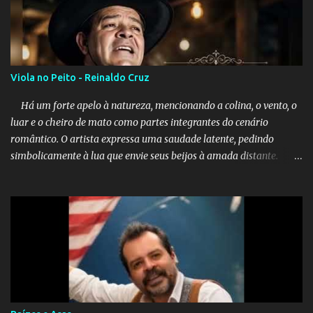
Viola no Peito - Reinaldo Cruz
Há um forte apelo à natureza, mencionando a colina, o vento, o
luar e o cheiro de mato como partes integrantes do cenário
romântico. O artista expressa uma saudade latente, pedindo
simbolicamente à lua que envie seus beijos à amada distante. A
música sugere que, apesar da distância e da "estrada comprida",
quem carrega amor na vida sempre encontra o seu caminho e
destino. Reinaldo Cruz enfatiza que seu coração nasceu para ela e
que continuará esperando enquanto houver canções para entoar. A
obra conclui como uma promessa de fidelidade e esperança no
reencontro, unindo a tradição da viola com o sentimento universal
do amor. No geral, o vídeo apresenta uma narrativa lírica sobre a
persistência do afeto através do tempo e do espaço. YouTube
YouTube YouTube