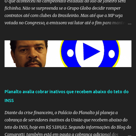
O que aconteceu no campeonato estadual do Rio de Janeiro será
fichinha. Não se surpreenda se o Grupo Globo decidir romper
contratos até com clubes do Brasileirão. Mas até que a MP seja
votada no Congresso, a emissora vai lutar até o fim para manter o
seu monopólio.
Planalto avalia cobrar inativos que recebem abaixo do teto do
INSS
Diante da crise financeira, o Palácio do Planalto já planeja a
cobrança de servidores inativos da União que recebem abaixo do
teto do INSS, hoje em R$ 5.189,82. Segundo informações do Blog do
Camarotti, também está em pauta a cobrança adicional dos