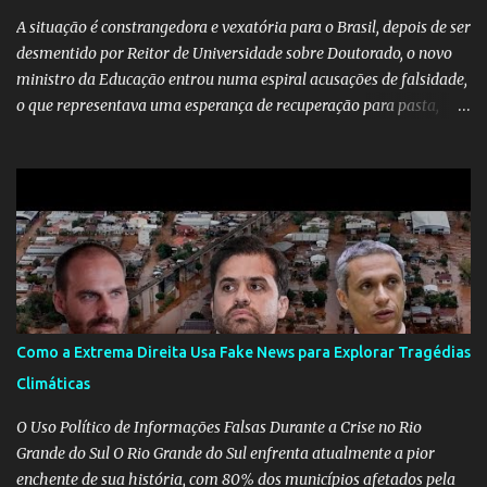
A situação é constrangedora e vexatória para o Brasil, depois de ser
desmentido por Reitor de Universidade sobre Doutorado, o novo
ministro da Educação entrou numa espiral acusações de falsidade,
o que representava uma esperança de recuperação para pasta,
passou a ser vista como algo muito preocupante. Como confiar em
alguém que mente sobre o próprio currículo? O ministério da
Educação é um dos mais importantes do governo, em um ano e
meio vai ter o seu terceiro ministro no comando, depois da
insensatez de Vélez e as loucuras ideológicas de Weintraub, parecia
que a ala influenciada por Olavo de Carvalho tinha perdido força
na gestão... Mas as mentiras de Carlos Alberto Decotelli podem
trazer mais problemas do que soluções a Educação brasileira,
afinal de contas como acreditar em algo proposto pelo novo
Como a Extrema Direita Usa Fake News para Explorar Tragédias
ministro sem imaginar que ele só esta querendo auferir vantagens
Climáticas
pessoais em uma pasta de tamanha envergadura e influência na
vida dos brasileiros. Evelin Azevedo escreveu brilhantemen...
O Uso Político de Informações Falsas Durante a Crise no Rio
Grande do Sul O Rio Grande do Sul enfrenta atualmente a pior
enchente de sua história, com 80% dos municípios afetados pela