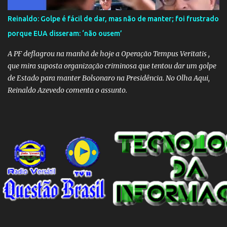
precisou criar uma força-tarefa para checar e desmentir as
desinformações, chegando ao ponto de o governo federal pedir
Reinaldo: Golpe é fácil de dar, mas não de manter; foi frustrado
uma investigação para identificar os autores dessas notícias falsas.
porque EUA disseram: ‘não ousem’
O Negacionismo Climático da Extrema Direita Essa disseminação
de fake news não é uma surpresa, pois faz parte de um padrão...
A PF deflagrou na manhã de hoje a Operação Tempus Veritatis ,
que mira suposta organização criminosa que tentou dar um golpe
de Estado para manter Bolsonaro na Presidência. No Olha Aqui,
Reinaldo Azevedo comenta o assunto.