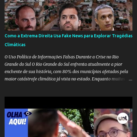
Como a Extrema Direita Usa Fake News para Explorar Tragédias
Climáticas
O Uso Político de Informações Falsas Durante a Crise no Rio
Grande do Sul O Rio Grande do Sul enfrenta atualmente a pior
enchente de sua história, com 80% dos municípios afetados pela
maior catástrofe climática já vista no estado. Enquanto muitos se
mobilizam para realizar resgates e doações, uma verdadeira
indústria de fake news tem atrapalhado o trabalho dos
voluntários e das forças governamentais, impactando diretamente
nas operações de salvamento. O receio é que notícias falsas, como
a de retenção de doações e o transporte de oxigênio, causem mais
apreensão na população já fragilizada por essa grave situação.
Tamanha é a seriedade do problema que o governo do estado