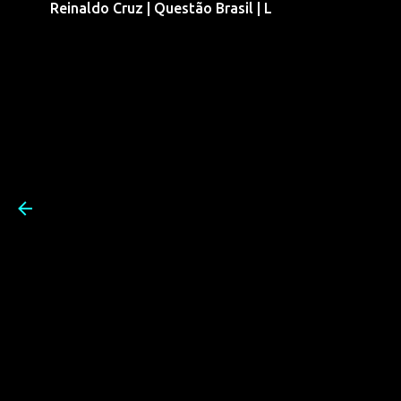
Reinaldo Cruz | Questão Brasil | L
Pular para o conteúdo prin
Reinaldo