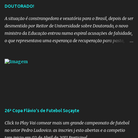
DOUTORADO!
A situação é constrangedora e vexatória para o Brasil, depois de ser
desmentido por Reitor de Universidade sobre Doutorado, o novo
ministro da Educação entrou numa espiral acusações de falsidade,
o que representava uma esperança de recuperação para pasta,
passou a ser vista como algo muito preocupante. Como confiar em
alguém que mente sobre o próprio currículo? O ministério da
Educação é um dos mais importantes do governo, em um ano e
meio vai ter o seu terceiro ministro no comando, depois da
insensatez de Vélez e as loucuras ideológicas de Weintraub, parecia
que a ala influenciada por Olavo de Carvalho tinha perdido força
na gestão... Mas as mentiras de Carlos Alberto Decotelli podem
trazer mais problemas do que soluções a Educação brasileira,
afinal de contas como acreditar em algo proposto pelo novo
26ª Copa Flávio's de Futebol Soçayte
ministro sem imaginar que ele só esta querendo auferir vantagens
pessoais em uma pasta de tamanha envergadura e influência na
Click to Play Vai comear mais um grande campeonato de futebol
vida dos brasileiros. Evelin Azevedo escreveu brilhantemen...
no setor Pedro Ludovico. as inscries j esto abertas e a competio
tem inicio em 02 de Abril de 2011.Participe!