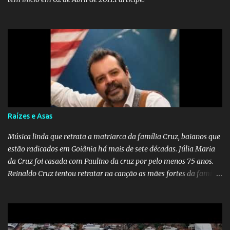
Raízes e Asas
Música linda que retrata a matriarca da família Cruz, baianos que
estão radicados em Goiânia há mais de sete décadas. Júlia Maria
da Cruz foi casada com Paulino da cruz por pelo menos 75 anos.
Reinaldo Cruz tentou retratar na canção as mães fortes da família
Cruz. Desde as raízes até as asas que cultivamos para ganhar o
mundo.