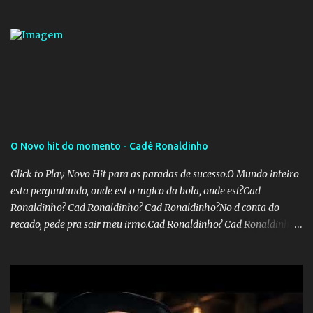
inativos que recebem além do teto. Atualmente, os inativos da
União recolhem 11% sobre o que vai além do teto do INSS. A ideia é
aumentar o percentual de recolhimento para 14%. De acordo com
a publicação, a reforma da Previdência Social também está sendo
analisada pelos governadores, que querem subir a taxa de
recolhimento. Nesse caso, seriam atingidos os inativos da União e
dos estados. Atualmente, o teto do INSS é de R$ 5.189,82
O Novo hit do momento - Cadê Ronaldinho
Click to Play Novo Hit para as paradas de sucesso.O Mundo inteiro
esta perguntando, onde est o mgico da bola, onde est?Cad
Ronaldinho? Cad Ronaldinho? Cad Ronaldinho?No d conta do
recado, pede pra sair meu irmo.Cad Ronaldinho? Cad Ronaldinho?
Cad Ronaldinho?