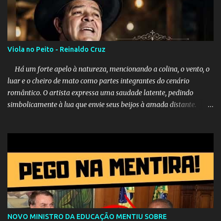
Viola no Peito - Reinaldo Cruz
Há um forte apelo à natureza, mencionando a colina, o vento, o
luar e o cheiro de mato como partes integrantes do cenário
romântico. O artista expressa uma saudade latente, pedindo
simbolicamente à lua que envie seus beijos à amada distante. A
música sugere que, apesar da distância e da "estrada comprida",
quem carrega amor na vida sempre encontra o seu caminho e
destino. Reinaldo Cruz enfatiza que seu coração nasceu para ela e
que continuará esperando enquanto houver canções para entoar. A
obra conclui como uma promessa de fidelidade e esperança no
reencontro, unindo a tradição da viola com o sentimento universal
do amor. No geral, o vídeo apresenta uma narrativa lírica sobre a
persistência do afeto através do tempo e do espaço. YouTube
YouTube YouTube
NOVO MINISTRO DA EDUCAÇÃO MENTIU SOBRE