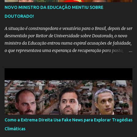
NOVO MINISTRO DA EDUCAÇÃO MENTIU SOBRE
DOUTORADO!
A situação é constrangedora e vexatória para o Brasil, depois de ser
desmentido por Reitor de Universidade sobre Doutorado, o novo
ministro da Educação entrou numa espiral acusações de falsidade,
o que representava uma esperança de recuperação para pasta,
passou a ser vista como algo muito preocupante. Como confiar em
alguém que mente sobre o próprio currículo? O ministério da
Educação é um dos mais importantes do governo, em um ano e
meio vai ter o seu terceiro ministro no comando, depois da
insensatez de Vélez e as loucuras ideológicas de Weintraub, parecia
que a ala influenciada por Olavo de Carvalho tinha perdido força
na gestão... Mas as mentiras de Carlos Alberto Decotelli podem
trazer mais problemas do que soluções a Educação brasileira,
afinal de contas como acreditar em algo proposto pelo novo
Como a Extrema Direita Usa Fake News para Explorar Tragédias
ministro sem imaginar que ele só esta querendo auferir vantagens
Climáticas
pessoais em uma pasta de tamanha envergadura e influência na