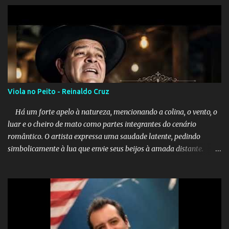
Viola no Peito - Reinaldo Cruz
Há um forte apelo à natureza, mencionando a colina, o vento, o
luar e o cheiro de mato como partes integrantes do cenário
romântico. O artista expressa uma saudade latente, pedindo
simbolicamente à lua que envie seus beijos à amada distante. A
música sugere que, apesar da distância e da "estrada comprida",
quem carrega amor na vida sempre encontra o seu caminho e
destino. Reinaldo Cruz enfatiza que seu coração nasceu para ela e
que continuará esperando enquanto houver canções para entoar. A
obra conclui como uma promessa de fidelidade e esperança no
reencontro, unindo a tradição da viola com o sentimento universal