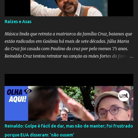
do amor. No geral, o vídeo apresenta uma narrativa lírica sobre a
persistência do afeto através do tempo e do espaço. YouTube
YouTube YouTube
Raízes e Asas
Música linda que retrata a matriarca da família Cruz, baianos que
estão radicados em Goiânia há mais de sete décadas. Júlia Maria
da Cruz foi casada com Paulino da cruz por pelo menos 75 anos.
Reinaldo Cruz tentou retratar na canção as mães fortes da família
Cruz. Desde as raízes até as asas que cultivamos para ganhar o
mundo.
Reinaldo: Golpe é fácil de dar, mas não de manter; foi frustrado
porque EUA disseram: ‘não ousem’