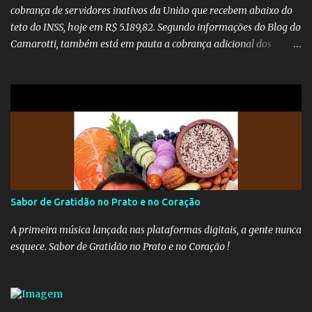
cobrança de servidores inativos da União que recebem abaixo do
teto do INSS, hoje em R$ 5.189,82. Segundo informações do Blog do
Camarotti, também está em pauta a cobrança adicional dos
inativos que recebem além do teto. Atualmente, os inativos da
União recolhem 11% sobre o que vai além do teto do INSS. A ideia é
aumentar o percentual de recolhimento para 14%. De acordo com
a publicação, a reforma da Previdência Social também está sendo
analisada pelos governadores, que querem subir a taxa de
recolhimento. Nesse caso, seriam atingidos os inativos da União e
dos estados. Atualmente, o teto do INSS é de R$ 5.189,82
Sabor de Gratidão no Prato e no Coração
A primeira música lançada nas plataformas digitais, a gente nunca
esquece. Sabor de Gratidão no Prato e no Coração !