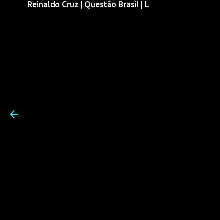
Reinaldo Cruz | Questão Brasil | L
Pular para o conteúdo prin
Reinaldo