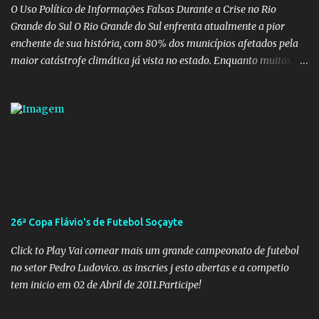
vida dos brasileiros. Evelin Azevedo escreveu brilhantemen...
O Uso Político de Informações Falsas Durante a Crise no Rio
Grande do Sul O Rio Grande do Sul enfrenta atualmente a pior
enchente de sua história, com 80% dos municípios afetados pela
maior catástrofe climática já vista no estado. Enquanto muitos se
mobilizam para realizar resgates e doações, uma verdadeira
indústria de fake news tem atrapalhado o trabalho dos
voluntários e das forças governamentais, impactando diretamente
nas operações de salvamento. O receio é que notícias falsas, como
a de retenção de doações e o transporte de oxigênio, causem mais
apreensão na população já fragilizada por essa grave situação.
Tamanha é a seriedade do problema que o governo do estado
precisou criar uma força-tarefa para checar e desmentir as
desinformações, chegando ao ponto de o governo federal pedir
26ª Copa Flávio's de Futebol Soçayte
uma investigação para identificar os autores dessas notícias falsas.
O Negacionismo Climático da Extrema Direita Essa disseminação
Click to Play Vai comear mais um grande campeonato de futebol
de fake news não é uma surpresa, pois faz parte de um padrão...
no setor Pedro Ludovico. as inscries j esto abertas e a competio
tem inicio em 02 de Abril de 2011.Participe!