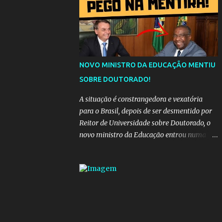
da "estrada comprida", quem carrega amor
na vida sempre encontra o seu caminho e
destino. Reinaldo Cruz enfatiza que seu
coração nasceu para ela e que continuará
esperando enquanto houver canções para
entoar. A obra conclui como uma promessa
NOVO MINISTRO DA EDUCAÇÃO MENTIU
de fidelidade e esperança no reencontro,
SOBRE DOUTORADO!
unindo a tradição da viola com o sentimento
universal do amor. No geral, o vídeo
A situação é constrangedora e vexatória
apresenta uma narrativa lírica sobre a
para o Brasil, depois de ser desmentido por
persistência do afeto através do tempo e do
Reitor de Universidade sobre Doutorado, o
espaço. YouTube YouTube YouTube
novo ministro da Educação entrou numa
espiral acusações de falsidade, o que
representava uma esperança de recuperação
para pasta, passou a ser vista como algo
muito preocupante. Como confiar em
alguém que mente sobre o próprio
currículo? O ministério da Educação é um
dos mais importantes do governo, em um