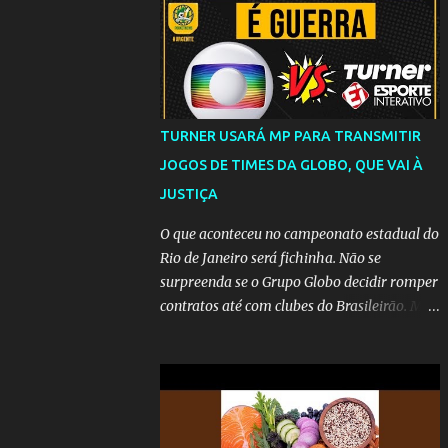
TURNER USARÁ MP PARA TRANSMITIR
JOGOS DE TIMES DA GLOBO, QUE VAI À
JUSTIÇA
O que aconteceu no campeonato estadual do
Rio de Janeiro será fichinha. Não se
surpreenda se o Grupo Globo decidir romper
contratos até com clubes do Brasileirão. Mas
até que a MP seja votada no Congresso, a
emissora vai lutar até o fim para manter o
seu monopólio.