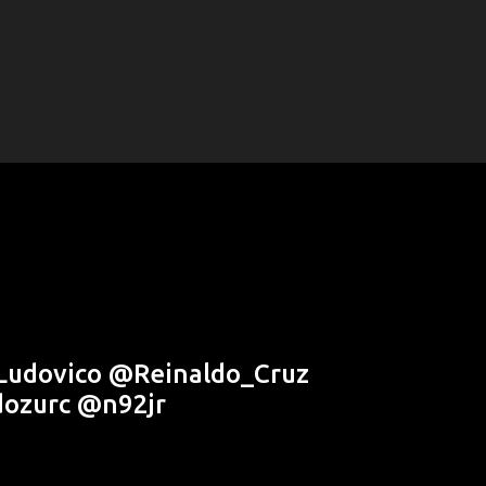
 Ludovico @Reinaldo_Cruz
ozurc @n92jr