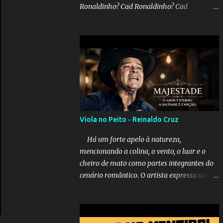
Ronaldinho? Cad Ronaldinho? Cad
Ronaldinho?No d conta do recado, pede pra
sair meu irmo.Cad Ronaldinho? Cad
Ronaldinho? Cad Ronaldinho?
Viola no Peito - Reinaldo Cruz
Há um forte apelo à natureza,
mencionando a colina, o vento, o luar e o
cheiro de mato como partes integrantes do
cenário romântico. O artista expressa uma
saudade latente, pedindo simbolicamente à
lua que envie seus beijos à amada distante.
A música sugere que, apesar da distância e