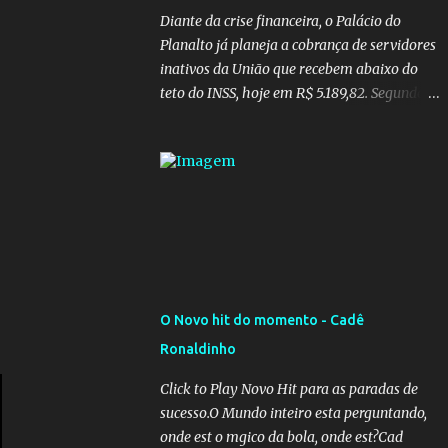
Diante da crise financeira, o Palácio do
Planalto já planeja a cobrança de servidores
inativos da União que recebem abaixo do
teto do INSS, hoje em R$ 5.189,82. Segundo
informações do Blog do Camarotti, também
está em pauta a cobrança adicional dos
inativos que recebem além do teto.
Atualmente, os inativos da União recolhem
11% sobre o que vai além do teto do INSS. A
ideia é aumentar o percentual de
recolhimento para 14%. De acordo com a
publicação, a reforma da Previdência Social
também está sendo analisada pelos
O Novo hit do momento - Cadê
governadores, que querem subir a taxa de
Ronaldinho
recolhimento. Nesse caso, seriam atingidos
os inativos da União e dos estados.
Click to Play Novo Hit para as paradas de
Atualmente, o teto do INSS é de R$ 5.189,82
sucesso.O Mundo inteiro esta perguntando,
onde est o mgico da bola, onde est?Cad