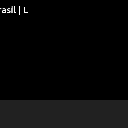
sil | L
Pular para o conteúdo principal