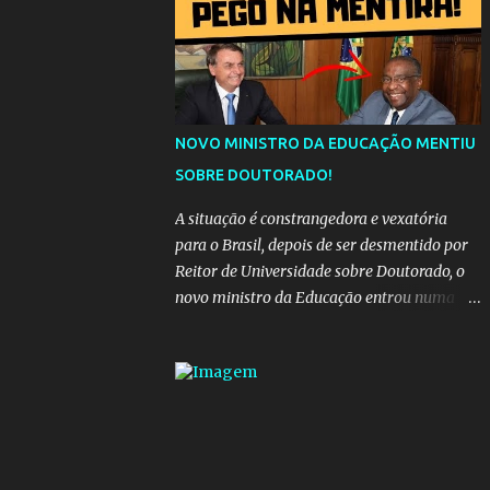
da "estrada comprida", quem carrega amor
na vida sempre encontra o seu caminho e
destino. Reinaldo Cruz enfatiza que seu
coração nasceu para ela e que continuará
esperando enquanto houver canções para
entoar. A obra conclui como uma promessa
NOVO MINISTRO DA EDUCAÇÃO MENTIU
de fidelidade e esperança no reencontro,
SOBRE DOUTORADO!
unindo a tradição da viola com o sentimento
universal do amor. No geral, o vídeo
A situação é constrangedora e vexatória
apresenta uma narrativa lírica sobre a
para o Brasil, depois de ser desmentido por
persistência do afeto através do tempo e do
Reitor de Universidade sobre Doutorado, o
espaço. YouTube YouTube YouTube
novo ministro da Educação entrou numa
espiral acusações de falsidade, o que
representava uma esperança de recuperação
para pasta, passou a ser vista como algo
muito preocupante. Como confiar em
alguém que mente sobre o próprio
currículo? O ministério da Educação é um
dos mais importantes do governo, em um