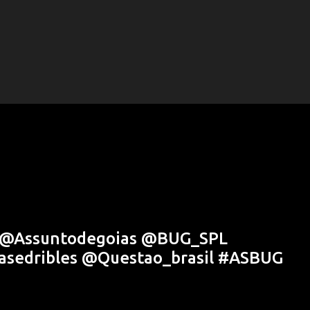
s @Assuntodegoias @BUG_SPL
asedribles @Questao_brasil #ASBUG