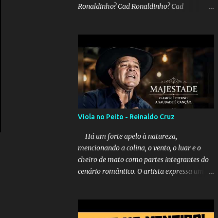
Ronaldinho? Cad Ronaldinho? Cad
Ronaldinho?No d conta do recado, pede pra
sair meu irmo.Cad Ronaldinho? Cad
Ronaldinho? Cad Ronaldinho?
Viola no Peito - Reinaldo Cruz
Há um forte apelo à natureza,
mencionando a colina, o vento, o luar e o
cheiro de mato como partes integrantes do
cenário romântico. O artista expressa uma
saudade latente, pedindo simbolicamente à
lua que envie seus beijos à amada distante.
A música sugere que, apesar da distância e