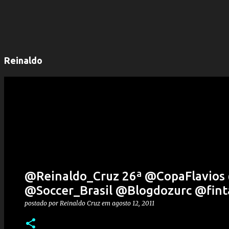
Reinaldo
@Reinaldo_Cruz 26ª @CopaFlavio
@Soccer_Brasil @Blogdozurc @fint
postado por
Reinaldo Cruz
em
agosto 12, 2011