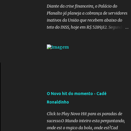
Diante da crise financeira, o Palácio do
Planalto já planeja a cobrança de servidores
inativos da União que recebem abaixo do
teto do INSS, hoje em R$ 5.189,82. Segundo
informações do Blog do Camarotti, também
está em pauta a cobrança adicional dos
inativos que recebem além do teto.
Atualmente, os inativos da União recolhem
11% sobre o que vai além do teto do INSS. A
ideia é aumentar o percentual de
recolhimento para 14%. De acordo com a
publicação, a reforma da Previdência Social
também está sendo analisada pelos
O Novo hit do momento - Cadê
governadores, que querem subir a taxa de
Ronaldinho
recolhimento. Nesse caso, seriam atingidos
os inativos da União e dos estados.
Click to Play Novo Hit para as paradas de
Atualmente, o teto do INSS é de R$ 5.189,82
sucesso.O Mundo inteiro esta perguntando,
onde est o mgico da bola, onde est?Cad