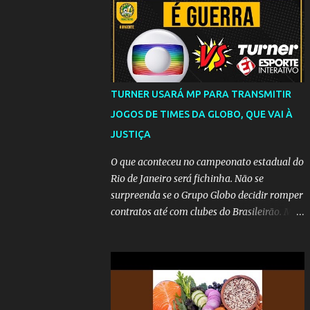
TURNER USARÁ MP PARA TRANSMITIR
JOGOS DE TIMES DA GLOBO, QUE VAI À
JUSTIÇA
O que aconteceu no campeonato estadual do
Rio de Janeiro será fichinha. Não se
surpreenda se o Grupo Globo decidir romper
contratos até com clubes do Brasileirão. Mas
até que a MP seja votada no Congresso, a
emissora vai lutar até o fim para manter o
seu monopólio.