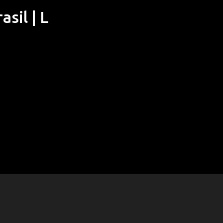
sil | L
Pular para o conteúdo principal