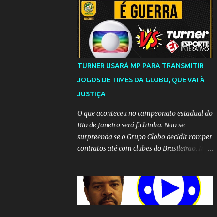
TURNER USARÁ MP PARA TRANSMITIR
JOGOS DE TIMES DA GLOBO, QUE VAI À
JUSTIÇA
O que aconteceu no campeonato estadual do
Rio de Janeiro será fichinha. Não se
surpreenda se o Grupo Globo decidir romper
contratos até com clubes do Brasileirão. Mas
até que a MP seja votada no Congresso, a
emissora vai lutar até o fim para manter o
seu monopólio.