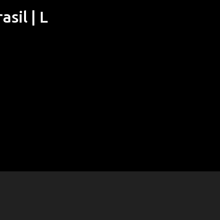
sil | L
Pular para o conteúdo principal