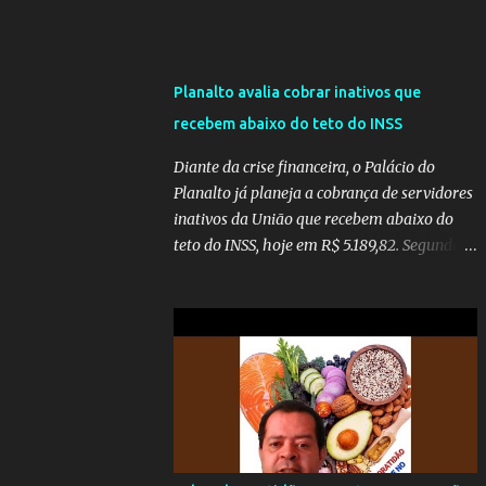
Planalto avalia cobrar inativos que
recebem abaixo do teto do INSS
Diante da crise financeira, o Palácio do
Planalto já planeja a cobrança de servidores
inativos da União que recebem abaixo do
teto do INSS, hoje em R$ 5.189,82. Segundo
informações do Blog do Camarotti, também
está em pauta a cobrança adicional dos
inativos que recebem além do teto.
Atualmente, os inativos da União recolhem
11% sobre o que vai além do teto do INSS. A
ideia é aumentar o percentual de
recolhimento para 14%. De acordo com a
publicação, a reforma da Previdência Social
também está sendo analisada pelos