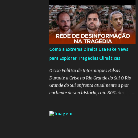
para pasta, passou a ser vista como algo
muito preocupante. Como confiar em
alguém que mente sobre o próprio
currículo? O ministério da Educação é um
dos mais importantes do governo, em um
ano e meio vai ter o seu terceiro ministro no
comando, depois da insensatez de Vélez e as
Como a Extrema Direita Usa Fake News
loucuras ideológicas de Weintraub, parecia
para Explorar Tragédias Climáticas
que a ala influenciada por Olavo de
Carvalho tinha perdido força na gestão...
O Uso Político de Informações Falsas
Mas as mentiras de Carlos Alberto Decotelli
Durante a Crise no Rio Grande do Sul O Rio
podem trazer mais problemas do que
Grande do Sul enfrenta atualmente a pior
soluções a Educação brasileira, afinal de
enchente de sua história, com 80% dos
contas como acreditar em algo proposto
municípios afetados pela maior catástrofe
pelo novo ministro sem imaginar que ele só
climática já vista no estado. Enquanto
esta querendo auferir vantagens pessoais
muitos se mobilizam para realizar resgates
em uma pasta de tamanha envergadura e
e doações, uma verdadeira indústria de fake
influência na vida dos brasileiros. Evelin
news tem atrapalhado o trabalho dos
Azevedo escreveu brilhantemen...
voluntários e das forças governamentais,