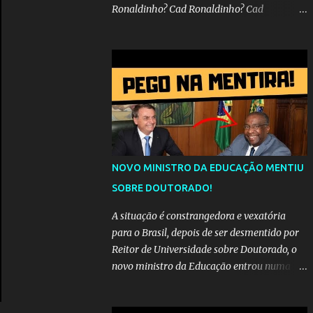
Ronaldinho? Cad Ronaldinho? Cad
Ronaldinho?No d conta do recado, pede pra
sair meu irmo.Cad Ronaldinho? Cad
Ronaldinho? Cad Ronaldinho?
NOVO MINISTRO DA EDUCAÇÃO MENTIU
SOBRE DOUTORADO!
A situação é constrangedora e vexatória
para o Brasil, depois de ser desmentido por
Reitor de Universidade sobre Doutorado, o
novo ministro da Educação entrou numa
espiral acusações de falsidade, o que
representava uma esperança de recuperação