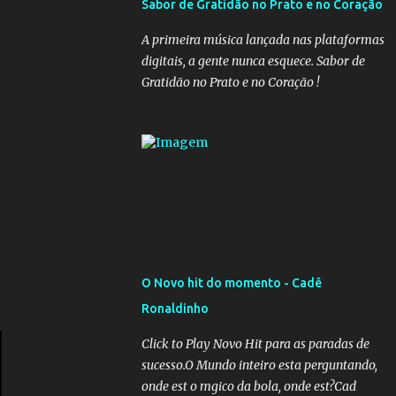
Sabor de Gratidão no Prato e no Coração
governadores, que querem subir a taxa de
recolhimento. Nesse caso, seriam atingidos
A primeira música lançada nas plataformas
os inativos da União e dos estados.
digitais, a gente nunca esquece. Sabor de
Atualmente, o teto do INSS é de R$ 5.189,82
Gratidão no Prato e no Coração !
O Novo hit do momento - Cadê
Ronaldinho
Click to Play Novo Hit para as paradas de
sucesso.O Mundo inteiro esta perguntando,
onde est o mgico da bola, onde est?Cad