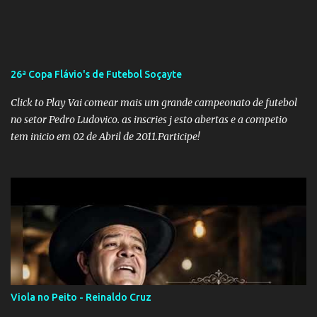
apreensão na população já fragilizada por essa grave situação.
Tamanha é a seriedade do problema que o governo do estado
precisou criar uma força-tarefa para checar e desmentir as
desinformações, chegando ao ponto de o governo federal pedir
26ª Copa Flávio's de Futebol Soçayte
uma investigação para identificar os autores dessas notícias falsas.
O Negacionismo Climático da Extrema Direita Essa disseminação
Click to Play Vai comear mais um grande campeonato de futebol
de fake news não é uma surpresa, pois faz parte de um padrão...
no setor Pedro Ludovico. as inscries j esto abertas e a competio
tem inicio em 02 de Abril de 2011.Participe!
Viola no Peito - Reinaldo Cruz