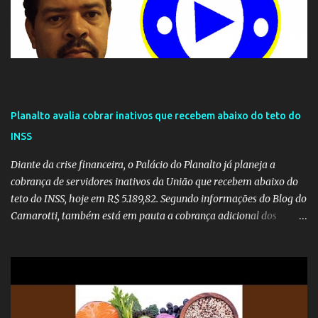
Planalto avalia cobrar inativos que recebem abaixo do teto do
INSS
Diante da crise financeira, o Palácio do Planalto já planeja a
cobrança de servidores inativos da União que recebem abaixo do
teto do INSS, hoje em R$ 5.189,82. Segundo informações do Blog do
Camarotti, também está em pauta a cobrança adicional dos
inativos que recebem além do teto. Atualmente, os inativos da
União recolhem 11% sobre o que vai além do teto do INSS. A ideia é
aumentar o percentual de recolhimento para 14%. De acordo com
a publicação, a reforma da Previdência Social também está sendo
analisada pelos governadores, que querem subir a taxa de