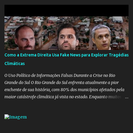
alguém que mente sobre o próprio currículo? O ministério da
Educação é um dos mais importantes do governo, em um ano e
meio vai ter o seu terceiro ministro no comando, depois da
insensatez de Vélez e as loucuras ideológicas de Weintraub, parecia
que a ala influenciada por Olavo de Carvalho tinha perdido força
na gestão... Mas as mentiras de Carlos Alberto Decotelli podem
trazer mais problemas do que soluções a Educação brasileira,
afinal de contas como acreditar em algo proposto pelo novo
Como a Extrema Direita Usa Fake News para Explorar Tragédias
ministro sem imaginar que ele só esta querendo auferir vantagens
Climáticas
pessoais em uma pasta de tamanha envergadura e influência na
vida dos brasileiros. Evelin Azevedo escreveu brilhantemen...
O Uso Político de Informações Falsas Durante a Crise no Rio
Grande do Sul O Rio Grande do Sul enfrenta atualmente a pior
enchente de sua história, com 80% dos municípios afetados pela
maior catástrofe climática já vista no estado. Enquanto muitos se
mobilizam para realizar resgates e doações, uma verdadeira
indústria de fake news tem atrapalhado o trabalho dos
voluntários e das forças governamentais, impactando diretamente
nas operações de salvamento. O receio é que notícias falsas, como
a de retenção de doações e o transporte de oxigênio, causem mais