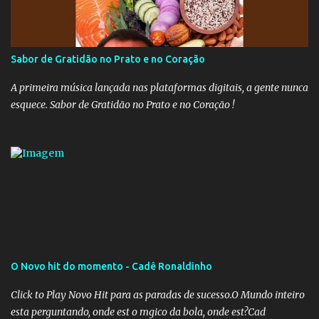
recolhimento. Nesse caso, seriam atingidos os inativos da União e
dos estados. Atualmente, o teto do INSS é de R$ 5.189,82
Sabor de Gratidão no Prato e no Coração
A primeira música lançada nas plataformas digitais, a gente nunca
esquece. Sabor de Gratidão no Prato e no Coração !
O Novo hit do momento - Cadê Ronaldinho
Click to Play Novo Hit para as paradas de sucesso.O Mundo inteiro
esta perguntando, onde est o mgico da bola, onde est?Cad