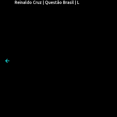
Reinaldo Cruz | Questão Brasil | L
Pular para o conteúdo prin
Reinaldo