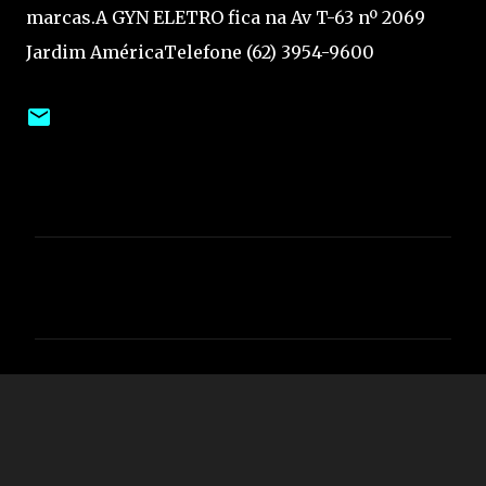
marcas.A GYN ELETRO fica na Av T-63 nº 2069
Jardim AméricaTelefone (62) 3954-9600
C
o
m
e
n
t
á
r