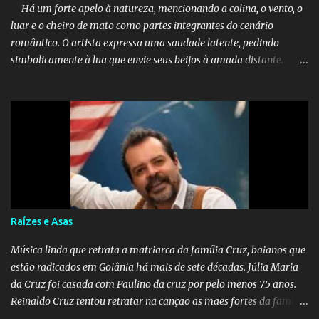
Há um forte apelo à natureza, mencionando a colina, o vento, o
luar e o cheiro de mato como partes integrantes do cenário
romântico. O artista expressa uma saudade latente, pedindo
simbolicamente à lua que envie seus beijos à amada distante. A
música sugere que, apesar da distância e da "estrada comprida",
quem carrega amor na vida sempre encontra o seu caminho e
destino. Reinaldo Cruz enfatiza que seu coração nasceu para ela e
que continuará esperando enquanto houver canções para entoar. A
obra conclui como uma promessa de fidelidade e esperança no
reencontro, unindo a tradição da viola com o sentimento universal
do amor. No geral, o vídeo apresenta uma narrativa lírica sobre a
persistência do afeto através do tempo e do espaço. YouTube
YouTube YouTube
Raízes e Asas
Música linda que retrata a matriarca da família Cruz, baianos que
estão radicados em Goiânia há mais de sete décadas. Júlia Maria
da Cruz foi casada com Paulino da cruz por pelo menos 75 anos.
Reinaldo Cruz tentou retratar na canção as mães fortes da família
Cruz. Desde as raízes até as asas que cultivamos para ganhar o