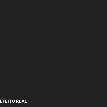
i
o
s
EFEITO REAL