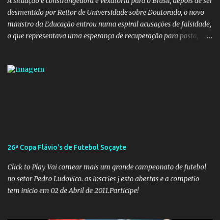
A situação é constrangedora e vexatória para o Brasil, depois de ser
desmentido por Reitor de Universidade sobre Doutorado, o novo
ministro da Educação entrou numa espiral acusações de falsidade,
o que representava uma esperança de recuperação para pasta,
passou a ser vista como algo muito preocupante. Como confiar em
alguém que mente sobre o próprio currículo? O ministério da
Educação é um dos mais importantes do governo, em um ano e
meio vai ter o seu terceiro ministro no comando, depois da
insensatez de Vélez e as loucuras ideológicas de Weintraub, parecia
que a ala influenciada por Olavo de Carvalho tinha perdido força
na gestão... Mas as mentiras de Carlos Alberto Decotelli podem
trazer mais problemas do que soluções a Educação brasileira,
afinal de contas como acreditar em algo proposto pelo novo
26ª Copa Flávio's de Futebol Soçayte
ministro sem imaginar que ele só esta querendo auferir vantagens
pessoais em uma pasta de tamanha envergadura e influência na
Click to Play Vai comear mais um grande campeonato de futebol
vida dos brasileiros. Evelin Azevedo escreveu brilhantemen...
no setor Pedro Ludovico. as inscries j esto abertas e a competio
tem inicio em 02 de Abril de 2011.Participe!