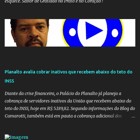
esquece. Sabor de Gratidão no Prato e no Coração !
Planalto avalia cobrar inativos que recebem abaixo do teto do
INSS
Diante da crise financeira, o Palácio do Planalto já planeja a
cobrança de servidores inativos da União que recebem abaixo do
teto do INSS, hoje em R$ 5.189,82. Segundo informações do Blog do
Camarotti, também está em pauta a cobrança adicional dos
inativos que recebem além do teto. Atualmente, os inativos da
União recolhem 11% sobre o que vai além do teto do INSS. A ideia é
aumentar o percentual de recolhimento para 14%. De acordo com