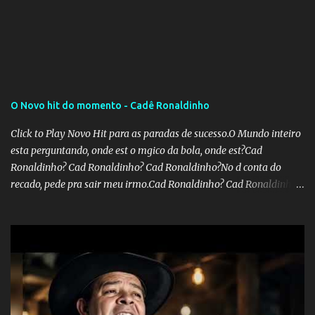
a publicação, a reforma da Previdência Social também está sendo
analisada pelos governadores, que querem subir a taxa de
recolhimento. Nesse caso, seriam atingidos os inativos da União e
dos estados. Atualmente, o teto do INSS é de R$ 5.189,82
O Novo hit do momento - Cadê Ronaldinho
Click to Play Novo Hit para as paradas de sucesso.O Mundo inteiro
esta perguntando, onde est o mgico da bola, onde est?Cad
Ronaldinho? Cad Ronaldinho? Cad Ronaldinho?No d conta do
recado, pede pra sair meu irmo.Cad Ronaldinho? Cad Ronaldinho?
Cad Ronaldinho?