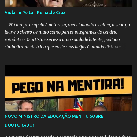
Viola no Peito - Reinaldo Cruz
Há um forte apelo à natureza, mencionando a colina, o vento, o
luar e o cheiro de mato como partes integrantes do cenário
romântico. O artista expressa uma saudade latente, pedindo
simbolicamente à lua que envie seus beijos à amada distante. A
música sugere que, apesar da distância e da "estrada comprida",
quem carrega amor na vida sempre encontra o seu caminho e
destino. Reinaldo Cruz enfatiza que seu coração nasceu para ela e
que continuará esperando enquanto houver canções para entoar. A
obra conclui como uma promessa de fidelidade e esperança no
reencontro, unindo a tradição da viola com o sentimento universal
do amor. No geral, o vídeo apresenta uma narrativa lírica sobre a
persistência do afeto através do tempo e do espaço. YouTube
YouTube YouTube
NOVO MINISTRO DA EDUCAÇÃO MENTIU SOBRE
DOUTORADO!