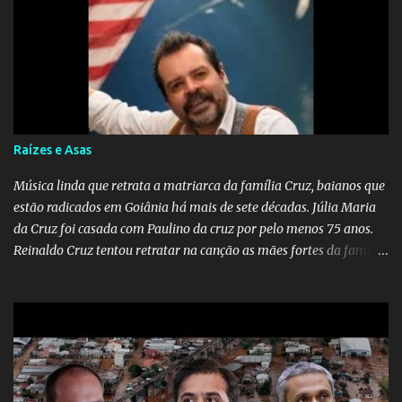
Raízes e Asas
Música linda que retrata a matriarca da família Cruz, baianos que
estão radicados em Goiânia há mais de sete décadas. Júlia Maria
da Cruz foi casada com Paulino da cruz por pelo menos 75 anos.
Reinaldo Cruz tentou retratar na canção as mães fortes da família
Cruz. Desde as raízes até as asas que cultivamos para ganhar o
mundo.