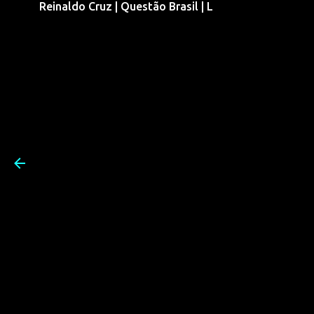
Reinaldo Cruz | Questão Brasil | L
Pular para o conteúdo prin
Reinaldo