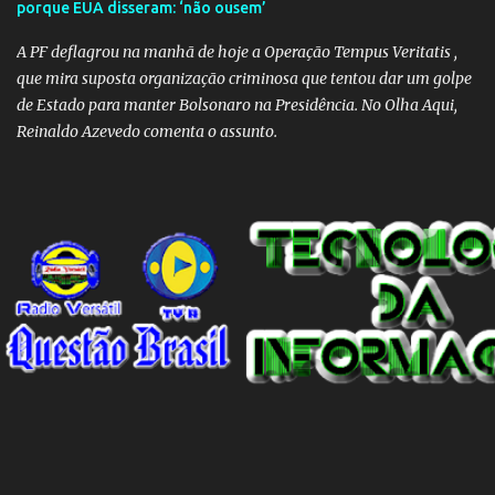
porque EUA disseram: ‘não ousem’
O Negacionismo Climático da Extrema Direita Essa disseminação
de fake news não é uma surpresa, pois faz parte de um padrão...
A PF deflagrou na manhã de hoje a Operação Tempus Veritatis ,
que mira suposta organização criminosa que tentou dar um golpe
de Estado para manter Bolsonaro na Presidência. No Olha Aqui,
Reinaldo Azevedo comenta o assunto.