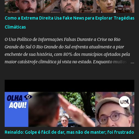
Como a Extrema Direita Usa Fake News para Explorar Tragédias
Climáticas
O Uso Político de Informações Falsas Durante a Crise no Rio
Grande do Sul O Rio Grande do Sul enfrenta atualmente a pior
enchente de sua história, com 80% dos municípios afetados pela
maior catástrofe climática já vista no estado. Enquanto muitos se
mobilizam para realizar resgates e doações, uma verdadeira
indústria de fake news tem atrapalhado o trabalho dos
voluntários e das forças governamentais, impactando diretamente
nas operações de salvamento. O receio é que notícias falsas, como
a de retenção de doações e o transporte de oxigênio, causem mais
apreensão na população já fragilizada por essa grave situação.
Tamanha é a seriedade do problema que o governo do estado
precisou criar uma força-tarefa para checar e desmentir as
desinformações, chegando ao ponto de o governo federal pedir
Reinaldo: Golpe é fácil de dar, mas não de manter; foi frustrado
uma investigação para identificar os autores dessas notícias falsas.