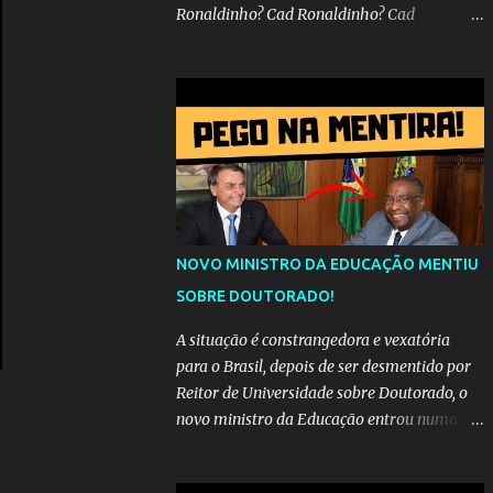
Ronaldinho? Cad Ronaldinho? Cad
Ronaldinho?No d conta do recado, pede pra
sair meu irmo.Cad Ronaldinho? Cad
Ronaldinho? Cad Ronaldinho?
NOVO MINISTRO DA EDUCAÇÃO MENTIU
SOBRE DOUTORADO!
A situação é constrangedora e vexatória
para o Brasil, depois de ser desmentido por
Reitor de Universidade sobre Doutorado, o
novo ministro da Educação entrou numa
espiral acusações de falsidade, o que
representava uma esperança de recuperação