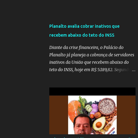
Planalto avalia cobrar inativos que
recebem abaixo do teto do INSS
Diante da crise financeira, o Palácio do
Planalto já planeja a cobrança de servidores
inativos da União que recebem abaixo do
teto do INSS, hoje em R$ 5.189,82. Segundo
informações do Blog do Camarotti, também
está em pauta a cobrança adicional dos
inativos que recebem além do teto.
Atualmente, os inativos da União recolhem
11% sobre o que vai além do teto do INSS. A
ideia é aumentar o percentual de
recolhimento para 14%. De acordo com a
publicação, a reforma da Previdência Social
também está sendo analisada pelos