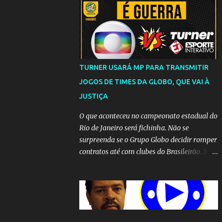
TURNER USARÁ MP PARA TRANSMITIR
JOGOS DE TIMES DA GLOBO, QUE VAI À
JUSTIÇA
O que aconteceu no campeonato estadual do
Rio de Janeiro será fichinha. Não se
surpreenda se o Grupo Globo decidir romper
contratos até com clubes do Brasileirão. Mas
até que a MP seja votada no Congresso, a
emissora vai lutar até o fim para manter o
seu monopólio.