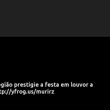
gião prestigie a festa em louvor a
p://yfrog.us/murirz