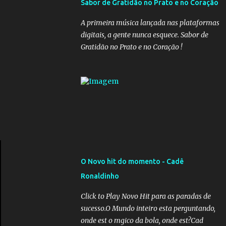
Sabor de Gratidão no Prato e no Coração
governadores, que querem subir a taxa de
recolhimento. Nesse caso, seriam atingidos
A primeira música lançada nas plataformas
os inativos da União e dos estados.
digitais, a gente nunca esquece. Sabor de
Atualmente, o teto do INSS é de R$ 5.189,82
Gratidão no Prato e no Coração !
O Novo hit do momento - Cadê
Ronaldinho
Click to Play Novo Hit para as paradas de
sucesso.O Mundo inteiro esta perguntando,
onde est o mgico da bola, onde est?Cad