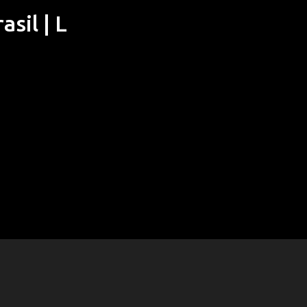
sil | L
Pular para o conteúdo principal