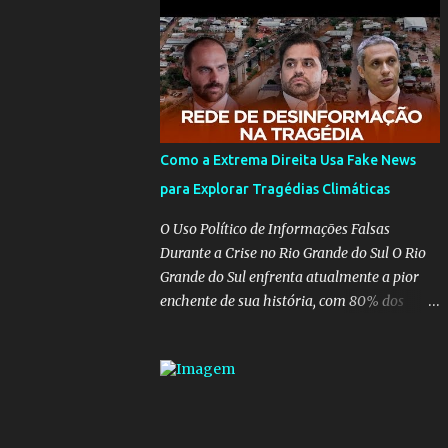
para pasta, passou a ser vista como algo
muito preocupante. Como confiar em
alguém que mente sobre o próprio
currículo? O ministério da Educação é um
dos mais importantes do governo, em um
ano e meio vai ter o seu terceiro ministro no
comando, depois da insensatez de Vélez e as
Como a Extrema Direita Usa Fake News
loucuras ideológicas de Weintraub, parecia
para Explorar Tragédias Climáticas
que a ala influenciada por Olavo de
Carvalho tinha perdido força na gestão...
O Uso Político de Informações Falsas
Mas as mentiras de Carlos Alberto Decotelli
Durante a Crise no Rio Grande do Sul O Rio
podem trazer mais problemas do que
Grande do Sul enfrenta atualmente a pior
soluções a Educação brasileira, afinal de
enchente de sua história, com 80% dos
contas como acreditar em algo proposto
municípios afetados pela maior catástrofe
pelo novo ministro sem imaginar que ele só
climática já vista no estado. Enquanto
esta querendo auferir vantagens pessoais
muitos se mobilizam para realizar resgates
em uma pasta de tamanha envergadura e
e doações, uma verdadeira indústria de fake
influência na vida dos brasileiros. Evelin
news tem atrapalhado o trabalho dos
Azevedo escreveu brilhantemen...
voluntários e das forças governamentais,