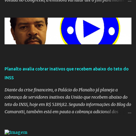
votada no Congresso, a emissora vai lutar até o fim para manter o
seu monopólio.
Planalto avalia cobrar inativos que recebem abaixo do teto do
INSS
Diante da crise financeira, o Palácio do Planalto já planeja a
cobrança de servidores inativos da União que recebem abaixo do
teto do INSS, hoje em R$ 5.189,82. Segundo informações do Blog do
Camarotti, também está em pauta a cobrança adicional dos
inativos que recebem além do teto. Atualmente, os inativos da
União recolhem 11% sobre o que vai além do teto do INSS. A ideia é
aumentar o percentual de recolhimento para 14%. De acordo com