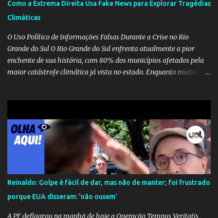
Como a Extrema Direita Usa Fake News para Explorar Tragédias
Climáticas
O Uso Político de Informações Falsas Durante a Crise no Rio
Grande do Sul O Rio Grande do Sul enfrenta atualmente a pior
enchente de sua história, com 80% dos municípios afetados pela
maior catástrofe climática já vista no estado. Enquanto muitos se
mobilizam para realizar resgates e doações, uma verdadeira
indústria de fake news tem atrapalhado o trabalho dos
voluntários e das forças governamentais, impactando diretamente
nas operações de salvamento. O receio é que notícias falsas, como
a de retenção de doações e o transporte de oxigênio, causem mais
apreensão na população já fragilizada por essa grave situação.
Tamanha é a seriedade do problema que o governo do estado
precisou criar uma força-tarefa para checar e desmentir as
desinformações, chegando ao ponto de o governo federal pedir
Reinaldo: Golpe é fácil de dar, mas não de manter; foi frustrado
uma investigação para identificar os autores dessas notícias falsas.
porque EUA disseram: ‘não ousem’
O Negacionismo Climático da Extrema Direita Essa disseminação
de fake news não é uma surpresa, pois faz parte de um padrão...
A PF deflagrou na manhã de hoje a Operação Tempus Veritatis ,