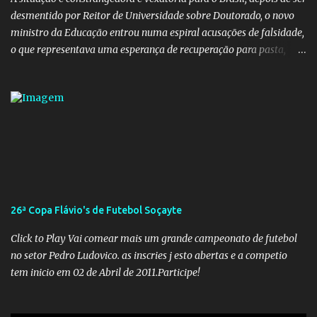
desmentido por Reitor de Universidade sobre Doutorado, o novo
ministro da Educação entrou numa espiral acusações de falsidade,
o que representava uma esperança de recuperação para pasta,
passou a ser vista como algo muito preocupante. Como confiar em
alguém que mente sobre o próprio currículo? O ministério da
Educação é um dos mais importantes do governo, em um ano e
meio vai ter o seu terceiro ministro no comando, depois da
insensatez de Vélez e as loucuras ideológicas de Weintraub, parecia
que a ala influenciada por Olavo de Carvalho tinha perdido força
na gestão... Mas as mentiras de Carlos Alberto Decotelli podem
trazer mais problemas do que soluções a Educação brasileira,
afinal de contas como acreditar em algo proposto pelo novo
26ª Copa Flávio's de Futebol Soçayte
ministro sem imaginar que ele só esta querendo auferir vantagens
pessoais em uma pasta de tamanha envergadura e influência na
Click to Play Vai comear mais um grande campeonato de futebol
vida dos brasileiros. Evelin Azevedo escreveu brilhantemen...
no setor Pedro Ludovico. as inscries j esto abertas e a competio
tem inicio em 02 de Abril de 2011.Participe!