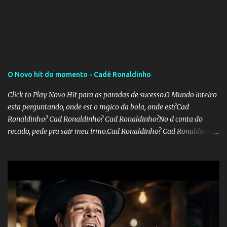
a publicação, a reforma da Previdência Social também está sendo
analisada pelos governadores, que querem subir a taxa de
recolhimento. Nesse caso, seriam atingidos os inativos da União e
dos estados. Atualmente, o teto do INSS é de R$ 5.189,82
O Novo hit do momento - Cadê Ronaldinho
Click to Play Novo Hit para as paradas de sucesso.O Mundo inteiro
esta perguntando, onde est o mgico da bola, onde est?Cad
Ronaldinho? Cad Ronaldinho? Cad Ronaldinho?No d conta do
recado, pede pra sair meu irmo.Cad Ronaldinho? Cad Ronaldinho?
Cad Ronaldinho?