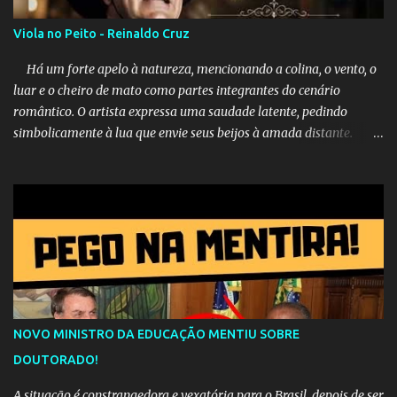
Viola no Peito - Reinaldo Cruz
Há um forte apelo à natureza, mencionando a colina, o vento, o
luar e o cheiro de mato como partes integrantes do cenário
romântico. O artista expressa uma saudade latente, pedindo
simbolicamente à lua que envie seus beijos à amada distante. A
música sugere que, apesar da distância e da "estrada comprida",
quem carrega amor na vida sempre encontra o seu caminho e
destino. Reinaldo Cruz enfatiza que seu coração nasceu para ela e
que continuará esperando enquanto houver canções para entoar. A
obra conclui como uma promessa de fidelidade e esperança no
reencontro, unindo a tradição da viola com o sentimento universal
do amor. No geral, o vídeo apresenta uma narrativa lírica sobre a
persistência do afeto através do tempo e do espaço. YouTube
YouTube YouTube
NOVO MINISTRO DA EDUCAÇÃO MENTIU SOBRE
DOUTORADO!
A situação é constrangedora e vexatória para o Brasil, depois de ser