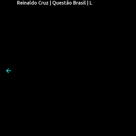
Reinaldo Cruz | Questão Brasil | L
Pular para o conteúdo prin
Reinaldo