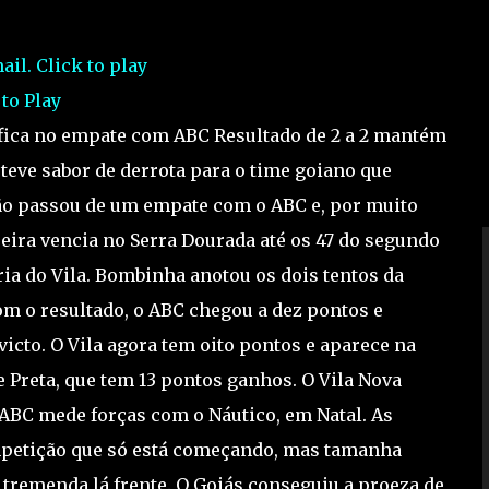
 to Play
fica no empate com ABC Resultado de 2 a 2 mantém
 teve sabor de derrota para o time goiano que
não passou de um empate com o ABC e, por muito
reira vencia no Serra Dourada até os 47 do segundo
ia do Vila. Bombinha anotou os dois tentos da
om o resultado, o ABC chegou a dez pontos e
icto. O Vila agora tem oito pontos e aparece na
e Preta, que tem 13 pontos ganhos. O Vila Nova
o ABC mede forças com o Náutico, em Natal. As
mpetição que só está começando, mas tamanha
 tremenda lá frente. O Goiás conseguiu a proeza de