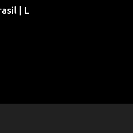
sil | L
Pular para o conteúdo principal