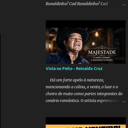
Ronaldinho? Cad Ronaldinho? Cad
Ronaldinho?No d conta do recado, pede pra
sair meu irmo.Cad Ronaldinho? Cad
Ronaldinho? Cad Ronaldinho?
Viola no Peito - Reinaldo Cruz
Há um forte apelo à natureza,
mencionando a colina, o vento, o luar e o
cheiro de mato como partes integrantes do
cenário romântico. O artista expressa uma
saudade latente, pedindo simbolicamente à
lua que envie seus beijos à amada distante.
A música sugere que, apesar da distância e