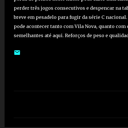
perder três jogos consecutivos e despencar na t
breve em pesadelo para fugir da série C nacional
pode acontecer tanto com Vila Nova, quanto com 
semelhantes até aqui. Reforços de peso e qualida
C
o
m
e