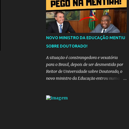
da "estrada comprida", quem carrega amor
na vida sempre encontra o seu caminho e
destino. Reinaldo Cruz enfatiza que seu
coração nasceu para ela e que continuará
esperando enquanto houver canções para
entoar. A obra conclui como uma promessa
NOVO MINISTRO DA EDUCAÇÃO MENTIU
de fidelidade e esperança no reencontro,
SOBRE DOUTORADO!
unindo a tradição da viola com o sentimento
universal do amor. No geral, o vídeo
A situação é constrangedora e vexatória
apresenta uma narrativa lírica sobre a
para o Brasil, depois de ser desmentido por
persistência do afeto através do tempo e do
Reitor de Universidade sobre Doutorado, o
espaço. YouTube YouTube YouTube
novo ministro da Educação entrou numa
espiral acusações de falsidade, o que
representava uma esperança de recuperação
para pasta, passou a ser vista como algo
muito preocupante. Como confiar em
alguém que mente sobre o próprio
currículo? O ministério da Educação é um
dos mais importantes do governo, em um