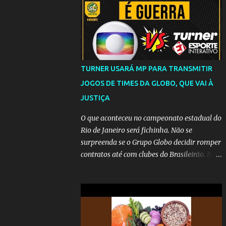
TURNER USARÁ MP PARA TRANSMITIR
JOGOS DE TIMES DA GLOBO, QUE VAI À
JUSTIÇA
O que aconteceu no campeonato estadual do
Rio de Janeiro será fichinha. Não se
surpreenda se o Grupo Globo decidir romper
contratos até com clubes do Brasileirão. Mas
até que a MP seja votada no Congresso, a
emissora vai lutar até o fim para manter o
seu monopólio.