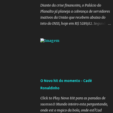
Diante da crise financeira, o Palácio do
Planalto já planeja a cobrança de servidores
inativos da União que recebem abaixo do
teto do INSS, hoje em R$ 5.189,82. Segundo
informações do Blog do Camarotti, também
está em pauta a cobrança adicional dos
inativos que recebem além do teto.
Atualmente, os inativos da União recolhem
11% sobre o que vai além do teto do INSS. A
ideia é aumentar o percentual de
recolhimento para 14%. De acordo com a
publicação, a reforma da Previdência Social
também está sendo analisada pelos
O Novo hit do momento - Cadê
governadores, que querem subir a taxa de
Ronaldinho
recolhimento. Nesse caso, seriam atingidos
os inativos da União e dos estados.
Click to Play Novo Hit para as paradas de
Atualmente, o teto do INSS é de R$ 5.189,82
sucesso.O Mundo inteiro esta perguntando,
onde est o mgico da bola, onde est?Cad