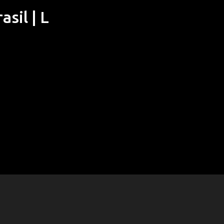
sil | L
Pular para o conteúdo principal