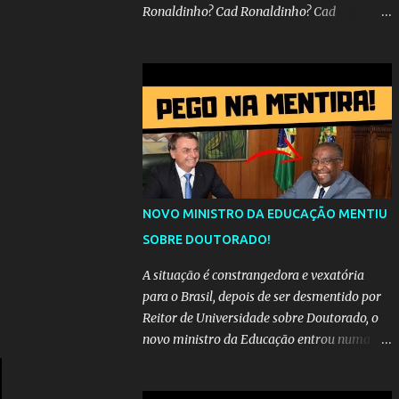
Ronaldinho? Cad Ronaldinho? Cad
Ronaldinho?No d conta do recado, pede pra
sair meu irmo.Cad Ronaldinho? Cad
Ronaldinho? Cad Ronaldinho?
NOVO MINISTRO DA EDUCAÇÃO MENTIU
SOBRE DOUTORADO!
A situação é constrangedora e vexatória
para o Brasil, depois de ser desmentido por
Reitor de Universidade sobre Doutorado, o
novo ministro da Educação entrou numa
espiral acusações de falsidade, o que
representava uma esperança de recuperação