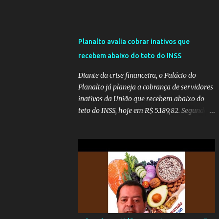
Planalto avalia cobrar inativos que
recebem abaixo do teto do INSS
Diante da crise financeira, o Palácio do
Planalto já planeja a cobrança de servidores
inativos da União que recebem abaixo do
teto do INSS, hoje em R$ 5.189,82. Segundo
informações do Blog do Camarotti, também
está em pauta a cobrança adicional dos
inativos que recebem além do teto.
Atualmente, os inativos da União recolhem
11% sobre o que vai além do teto do INSS. A
ideia é aumentar o percentual de
recolhimento para 14%. De acordo com a
publicação, a reforma da Previdência Social
também está sendo analisada pelos