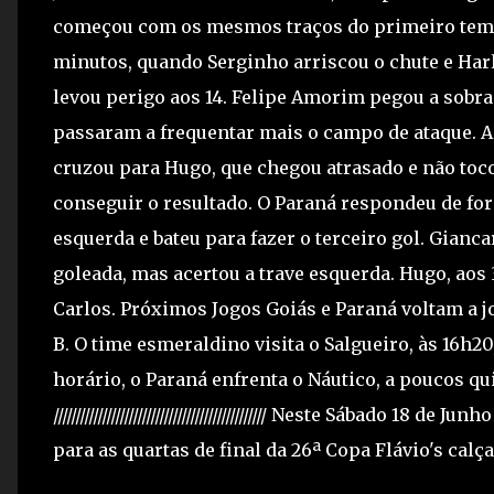
começou com os mesmos traços do primeiro temp
minutos, quando Serginho arriscou o chute e Harle
levou perigo aos 14. Felipe Amorim pegou a sobra 
passaram a frequentar mais o campo de ataque. A
cruzou para Hugo, que chegou atrasado e não toco
conseguir o resultado. O Paraná respondeu de fo
esquerda e bateu para fazer o terceiro gol. Gianc
goleada, mas acertou a trave esquerda. Hugo, aos 
Carlos. Próximos Jogos Goiás e Paraná voltam a j
B. O time esmeraldino visita o Salgueiro, às 16h
horário, o Paraná enfrenta o Náutico, a poucos qui
//////////////////////////////////////////////// Neste Sábado
para as quartas de final da 26ª Copa Flávio's calç