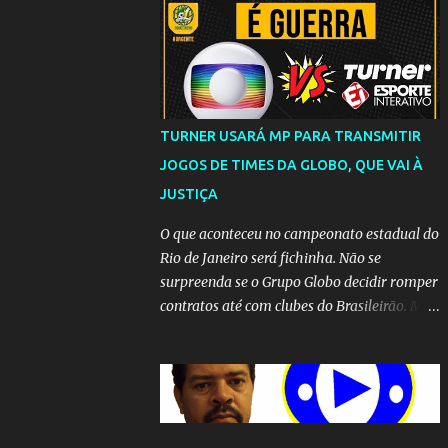
TURNER USARÁ MP PARA TRANSMITIR
JOGOS DE TIMES DA GLOBO, QUE VAI À
JUSTIÇA
O que aconteceu no campeonato estadual do
Rio de Janeiro será fichinha. Não se
surpreenda se o Grupo Globo decidir romper
contratos até com clubes do Brasileirão. Mas
até que a MP seja votada no Congresso, a
emissora vai lutar até o fim para manter o
seu monopólio.