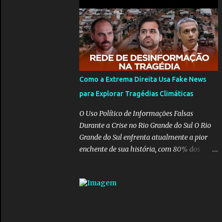
para pasta, passou a ser vista como algo
muito preocupante. Como confiar em
alguém que mente sobre o próprio
currículo? O ministério da Educação é um
dos mais importantes do governo, em um
ano e meio vai ter o seu terceiro ministro no
comando, depois da insensatez de Vélez e as
Como a Extrema Direita Usa Fake News
loucuras ideológicas de Weintraub, parecia
para Explorar Tragédias Climáticas
que a ala influenciada por Olavo de
Carvalho tinha perdido força na gestão...
O Uso Político de Informações Falsas
Mas as mentiras de Carlos Alberto Decotelli
Durante a Crise no Rio Grande do Sul O Rio
podem trazer mais problemas do que
Grande do Sul enfrenta atualmente a pior
soluções a Educação brasileira, afinal de
enchente de sua história, com 80% dos
contas como acreditar em algo proposto
municípios afetados pela maior catástrofe
pelo novo ministro sem imaginar que ele só
climática já vista no estado. Enquanto
esta querendo auferir vantagens pessoais
muitos se mobilizam para realizar resgates
em uma pasta de tamanha envergadura e
e doações, uma verdadeira indústria de fake
influência na vida dos brasileiros. Evelin
news tem atrapalhado o trabalho dos
Azevedo escreveu brilhantemen...
voluntários e das forças governamentais,