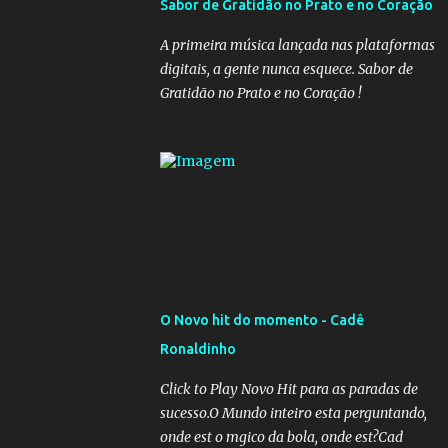
Sabor de Gratidão no Prato e no Coração
governadores, que querem subir a taxa de
recolhimento. Nesse caso, seriam atingidos
A primeira música lançada nas plataformas
os inativos da União e dos estados.
digitais, a gente nunca esquece. Sabor de
Atualmente, o teto do INSS é de R$ 5.189,82
Gratidão no Prato e no Coração !
O Novo hit do momento - Cadê
Ronaldinho
Click to Play Novo Hit para as paradas de
sucesso.O Mundo inteiro esta perguntando,
onde est o mgico da bola, onde est?Cad