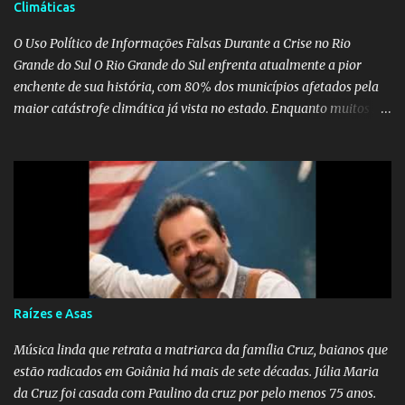
Climáticas
O Uso Político de Informações Falsas Durante a Crise no Rio
Grande do Sul O Rio Grande do Sul enfrenta atualmente a pior
enchente de sua história, com 80% dos municípios afetados pela
maior catástrofe climática já vista no estado. Enquanto muitos se
mobilizam para realizar resgates e doações, uma verdadeira
indústria de fake news tem atrapalhado o trabalho dos
voluntários e das forças governamentais, impactando diretamente
nas operações de salvamento. O receio é que notícias falsas, como
a de retenção de doações e o transporte de oxigênio, causem mais
apreensão na população já fragilizada por essa grave situação.
Tamanha é a seriedade do problema que o governo do estado
precisou criar uma força-tarefa para checar e desmentir as
desinformações, chegando ao ponto de o governo federal pedir
Raízes e Asas
uma investigação para identificar os autores dessas notícias falsas.
O Negacionismo Climático da Extrema Direita Essa disseminação
Música linda que retrata a matriarca da família Cruz, baianos que
de fake news não é uma surpresa, pois faz parte de um padrão...
estão radicados em Goiânia há mais de sete décadas. Júlia Maria
da Cruz foi casada com Paulino da cruz por pelo menos 75 anos.