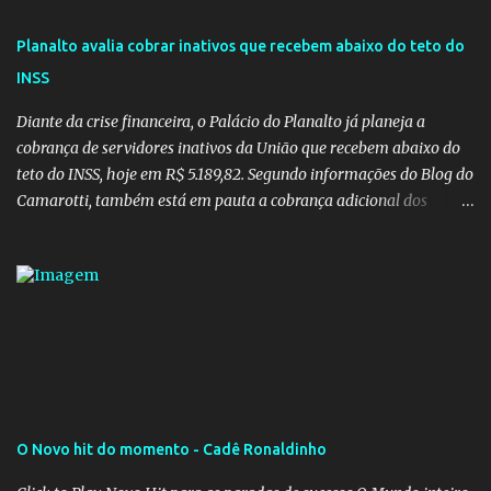
Planalto avalia cobrar inativos que recebem abaixo do teto do
INSS
Diante da crise financeira, o Palácio do Planalto já planeja a
cobrança de servidores inativos da União que recebem abaixo do
teto do INSS, hoje em R$ 5.189,82. Segundo informações do Blog do
Camarotti, também está em pauta a cobrança adicional dos
inativos que recebem além do teto. Atualmente, os inativos da
União recolhem 11% sobre o que vai além do teto do INSS. A ideia é
aumentar o percentual de recolhimento para 14%. De acordo com
a publicação, a reforma da Previdência Social também está sendo
analisada pelos governadores, que querem subir a taxa de
recolhimento. Nesse caso, seriam atingidos os inativos da União e
dos estados. Atualmente, o teto do INSS é de R$ 5.189,82
O Novo hit do momento - Cadê Ronaldinho