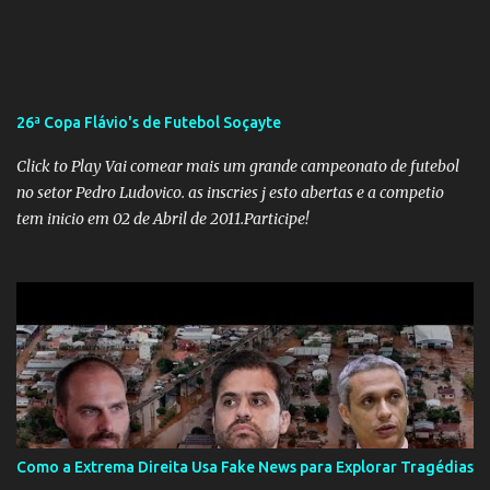
insensatez de Vélez e as loucuras ideológicas de Weintraub, parecia
que a ala influenciada por Olavo de Carvalho tinha perdido força
na gestão... Mas as mentiras de Carlos Alberto Decotelli podem
trazer mais problemas do que soluções a Educação brasileira,
afinal de contas como acreditar em algo proposto pelo novo
26ª Copa Flávio's de Futebol Soçayte
ministro sem imaginar que ele só esta querendo auferir vantagens
pessoais em uma pasta de tamanha envergadura e influência na
Click to Play Vai comear mais um grande campeonato de futebol
vida dos brasileiros. Evelin Azevedo escreveu brilhantemen...
no setor Pedro Ludovico. as inscries j esto abertas e a competio
tem inicio em 02 de Abril de 2011.Participe!
Como a Extrema Direita Usa Fake News para Explorar Tragédias