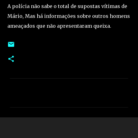
A polícia não sabe o total de supostas vítimas de
Mário, Mas há informações sobre outros homens
ameaçados que não apresentaram queixa.
C
o
m
e
n
t