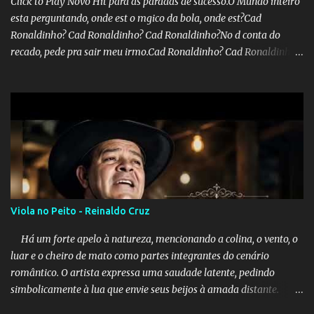
Click to Play Novo Hit para as paradas de sucesso.O Mundo inteiro
esta perguntando, onde est o mgico da bola, onde est?Cad
Ronaldinho? Cad Ronaldinho? Cad Ronaldinho?No d conta do
recado, pede pra sair meu irmo.Cad Ronaldinho? Cad Ronaldinho?
Cad Ronaldinho?
Viola no Peito - Reinaldo Cruz
Há um forte apelo à natureza, mencionando a colina, o vento, o
luar e o cheiro de mato como partes integrantes do cenário
romântico. O artista expressa uma saudade latente, pedindo
simbolicamente à lua que envie seus beijos à amada distante. A
música sugere que, apesar da distância e da "estrada comprida",