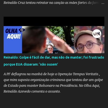
Reinaldo Cruz tentou retratar na canção as mães fortes da família
Cruz. Desde as raízes até as asas que cultivamos para ganhar o
mundo.
Reinaldo: Golpe é fácil de dar, mas não de manter; foi frustrado
porque EUA disseram: ‘não ousem’
A PF deflagrou na manhã de hoje a Operação Tempus Veritatis ,
que mira suposta organização criminosa que tentou dar um golpe
de Estado para manter Bolsonaro na Presidência. No Olha Aqui,
Reinaldo Azevedo comenta o assunto.