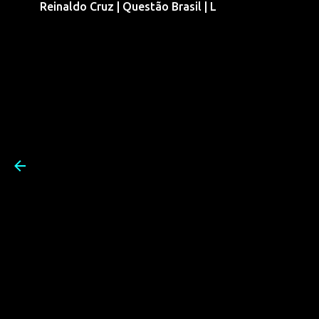
Reinaldo Cruz | Questão Brasil | L
Pular para o conteúdo prin
Reinaldo