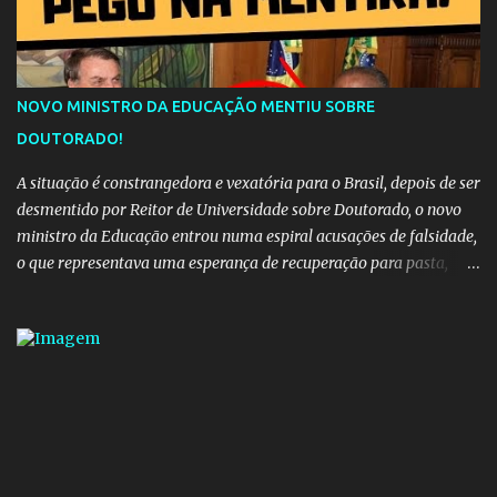
reencontro, unindo a tradição da viola com o sentimento universal
do amor. No geral, o vídeo apresenta uma narrativa lírica sobre a
persistência do afeto através do tempo e do espaço. YouTube
YouTube YouTube
NOVO MINISTRO DA EDUCAÇÃO MENTIU SOBRE
DOUTORADO!
A situação é constrangedora e vexatória para o Brasil, depois de ser
desmentido por Reitor de Universidade sobre Doutorado, o novo
ministro da Educação entrou numa espiral acusações de falsidade,
o que representava uma esperança de recuperação para pasta,
passou a ser vista como algo muito preocupante. Como confiar em
alguém que mente sobre o próprio currículo? O ministério da
Educação é um dos mais importantes do governo, em um ano e
meio vai ter o seu terceiro ministro no comando, depois da
insensatez de Vélez e as loucuras ideológicas de Weintraub, parecia
que a ala influenciada por Olavo de Carvalho tinha perdido força
na gestão... Mas as mentiras de Carlos Alberto Decotelli podem
trazer mais problemas do que soluções a Educação brasileira,