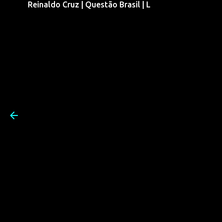
Reinaldo Cruz | Questão Brasil | L
Pular para o conteúdo prin
Reinaldo