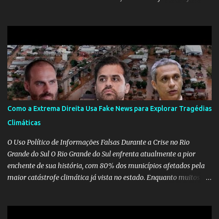
Cruz. Desde as raízes até as asas que cultivamos para ganhar o
mundo.
Como a Extrema Direita Usa Fake News para Explorar Tragédias
Climáticas
O Uso Político de Informações Falsas Durante a Crise no Rio
Grande do Sul O Rio Grande do Sul enfrenta atualmente a pior
enchente de sua história, com 80% dos municípios afetados pela
maior catástrofe climática já vista no estado. Enquanto muitos se
mobilizam para realizar resgates e doações, uma verdadeira
indústria de fake news tem atrapalhado o trabalho dos
voluntários e das forças governamentais, impactando diretamente