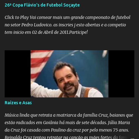
afinal de contas como acreditar em algo proposto pelo novo
26ª Copa Flávio's de Futebol Soçayte
ministro sem imaginar que ele só esta querendo auferir vantagens
pessoais em uma pasta de tamanha envergadura e influência na
Click to Play Vai comear mais um grande campeonato de futebol
vida dos brasileiros. Evelin Azevedo escreveu brilhantemen...
no setor Pedro Ludovico. as inscries j esto abertas e a competio
tem inicio em 02 de Abril de 2011.Participe!
Raízes e Asas
Música linda que retrata a matriarca da família Cruz, baianos que
estão radicados em Goiânia há mais de sete décadas. Júlia Maria
da Cruz foi casada com Paulino da cruz por pelo menos 75 anos.
Reinaldo Cruz tentou retratar na canção as mães fortes da família