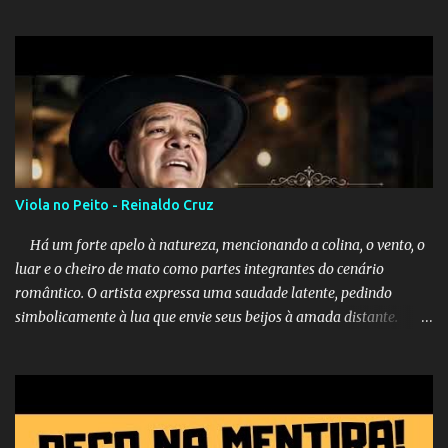
Cad Ronaldinho?
Viola no Peito - Reinaldo Cruz
Há um forte apelo à natureza, mencionando a colina, o vento, o
luar e o cheiro de mato como partes integrantes do cenário
romântico. O artista expressa uma saudade latente, pedindo
simbolicamente à lua que envie seus beijos à amada distante. A
música sugere que, apesar da distância e da "estrada comprida",
quem carrega amor na vida sempre encontra o seu caminho e
destino. Reinaldo Cruz enfatiza que seu coração nasceu para ela e
que continuará esperando enquanto houver canções para entoar. A
obra conclui como uma promessa de fidelidade e esperança no