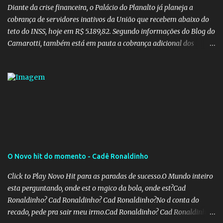
Diante da crise financeira, o Palácio do Planalto já planeja a
cobrança de servidores inativos da União que recebem abaixo do
teto do INSS, hoje em R$ 5.189,82. Segundo informações do Blog do
Camarotti, também está em pauta a cobrança adicional dos
inativos que recebem além do teto. Atualmente, os inativos da
União recolhem 11% sobre o que vai além do teto do INSS. A ideia é
aumentar o percentual de recolhimento para 14%. De acordo com
a publicação, a reforma da Previdência Social também está sendo
analisada pelos governadores, que querem subir a taxa de
recolhimento. Nesse caso, seriam atingidos os inativos da União e
dos estados. Atualmente, o teto do INSS é de R$ 5.189,82
O Novo hit do momento - Cadê Ronaldinho
Click to Play Novo Hit para as paradas de sucesso.O Mundo inteiro
esta perguntando, onde est o mgico da bola, onde est?Cad
Ronaldinho? Cad Ronaldinho? Cad Ronaldinho?No d conta do
recado, pede pra sair meu irmo.Cad Ronaldinho? Cad Ronaldinho?