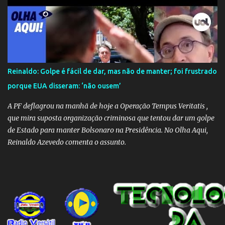
nas operações de salvamento. O receio é que notícias falsas, como
a de retenção de doações e o transporte de oxigênio, causem mais
apreensão na população já fragilizada por essa grave situação.
Tamanha é a seriedade do problema que o governo do estado
precisou criar uma força-tarefa para checar e desmentir as
desinformações, chegando ao ponto de o governo federal pedir
Reinaldo: Golpe é fácil de dar, mas não de manter; foi frustrado
uma investigação para identificar os autores dessas notícias falsas.
porque EUA disseram: ‘não ousem’
O Negacionismo Climático da Extrema Direita Essa disseminação
de fake news não é uma surpresa, pois faz parte de um padrão...
A PF deflagrou na manhã de hoje a Operação Tempus Veritatis ,
que mira suposta organização criminosa que tentou dar um golpe
de Estado para manter Bolsonaro na Presidência. No Olha Aqui,
Reinaldo Azevedo comenta o assunto.