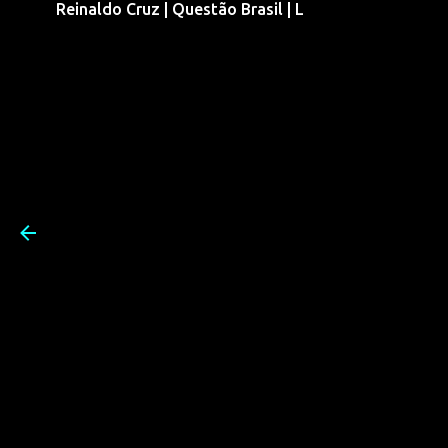
Reinaldo Cruz | Questão Brasil | L
Pular para o conteúdo prin
Reinaldo