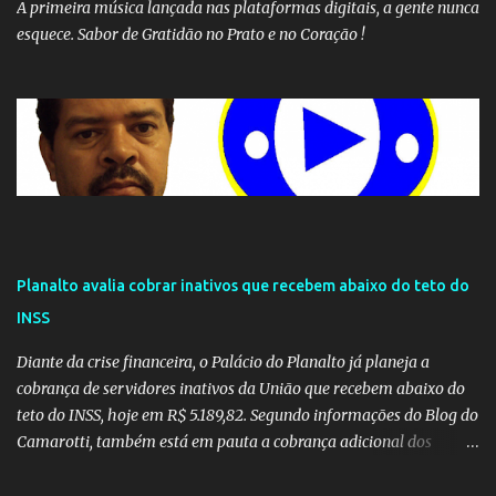
A primeira música lançada nas plataformas digitais, a gente nunca
esquece. Sabor de Gratidão no Prato e no Coração !
Planalto avalia cobrar inativos que recebem abaixo do teto do
INSS
Diante da crise financeira, o Palácio do Planalto já planeja a
cobrança de servidores inativos da União que recebem abaixo do
teto do INSS, hoje em R$ 5.189,82. Segundo informações do Blog do
Camarotti, também está em pauta a cobrança adicional dos
inativos que recebem além do teto. Atualmente, os inativos da
União recolhem 11% sobre o que vai além do teto do INSS. A ideia é