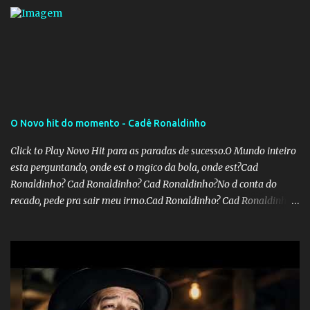
aumentar o percentual de recolhimento para 14%. De acordo com
a publicação, a reforma da Previdência Social também está sendo
analisada pelos governadores, que querem subir a taxa de
recolhimento. Nesse caso, seriam atingidos os inativos da União e
dos estados. Atualmente, o teto do INSS é de R$ 5.189,82
O Novo hit do momento - Cadê Ronaldinho
Click to Play Novo Hit para as paradas de sucesso.O Mundo inteiro
esta perguntando, onde est o mgico da bola, onde est?Cad
Ronaldinho? Cad Ronaldinho? Cad Ronaldinho?No d conta do
recado, pede pra sair meu irmo.Cad Ronaldinho? Cad Ronaldinho?
Cad Ronaldinho?