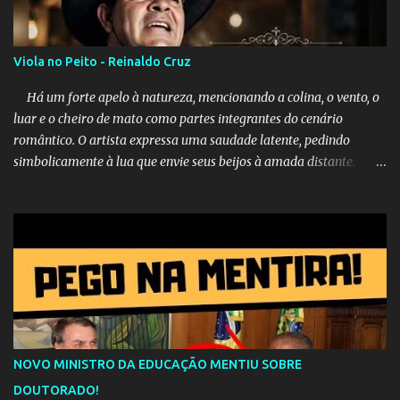
Viola no Peito - Reinaldo Cruz
Há um forte apelo à natureza, mencionando a colina, o vento, o
luar e o cheiro de mato como partes integrantes do cenário
romântico. O artista expressa uma saudade latente, pedindo
simbolicamente à lua que envie seus beijos à amada distante. A
música sugere que, apesar da distância e da "estrada comprida",
quem carrega amor na vida sempre encontra o seu caminho e
destino. Reinaldo Cruz enfatiza que seu coração nasceu para ela e
que continuará esperando enquanto houver canções para entoar. A
obra conclui como uma promessa de fidelidade e esperança no
reencontro, unindo a tradição da viola com o sentimento universal
do amor. No geral, o vídeo apresenta uma narrativa lírica sobre a
persistência do afeto através do tempo e do espaço. YouTube
YouTube YouTube
NOVO MINISTRO DA EDUCAÇÃO MENTIU SOBRE
DOUTORADO!