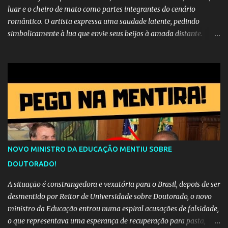
luar e o cheiro de mato como partes integrantes do cenário
romântico. O artista expressa uma saudade latente, pedindo
simbolicamente à lua que envie seus beijos à amada distante. A
música sugere que, apesar da distância e da "estrada comprida",
quem carrega amor na vida sempre encontra o seu caminho e
destino. Reinaldo Cruz enfatiza que seu coração nasceu para ela e
que continuará esperando enquanto houver canções para entoar. A
obra conclui como uma promessa de fidelidade e esperança no
reencontro, unindo a tradição da viola com o sentimento universal
do amor. No geral, o vídeo apresenta uma narrativa lírica sobre a
persistência do afeto através do tempo e do espaço. YouTube
YouTube YouTube
NOVO MINISTRO DA EDUCAÇÃO MENTIU SOBRE
DOUTORADO!
A situação é constrangedora e vexatória para o Brasil, depois de ser
desmentido por Reitor de Universidade sobre Doutorado, o novo
ministro da Educação entrou numa espiral acusações de falsidade,
o que representava uma esperança de recuperação para pasta,