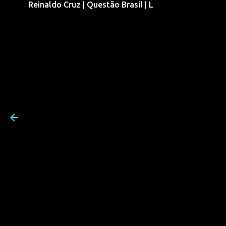
Reinaldo Cruz | Questão Brasil | L
Pular para o conteúdo prin
Reinaldo