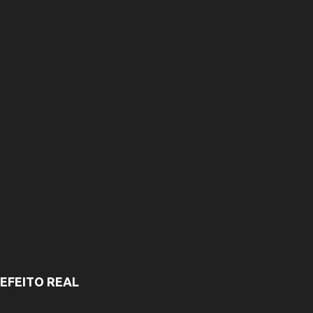
i
o
s
EFEITO REAL