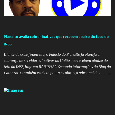
Planalto avalia cobrar inativos que recebem abaixo do teto do
INSS
Diante da crise financeira, o Palácio do Planalto já planeja a
cobrança de servidores inativos da União que recebem abaixo do
teto do INSS, hoje em R$ 5.189,82. Segundo informações do Blog do
Camarotti, também está em pauta a cobrança adicional dos
inativos que recebem além do teto. Atualmente, os inativos da
União recolhem 11% sobre o que vai além do teto do INSS. A ideia é
aumentar o percentual de recolhimento para 14%. De acordo com
a publicação, a reforma da Previdência Social também está sendo
analisada pelos governadores, que querem subir a taxa de
recolhimento. Nesse caso, seriam atingidos os inativos da União e