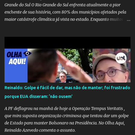
Grande do Sul O Rio Grande do Sul enfrenta atualmente a pior
enchente de sua história, com 80% dos municípios afetados pela
maior catástrofe climática já vista no estado. Enquanto muitos se
mobilizam para realizar resgates e doações, uma verdadeira
indústria de fake news tem atrapalhado o trabalho dos
voluntários e das forças governamentais, impactando diretamente
nas operações de salvamento. O receio é que notícias falsas, como
a de retenção de doações e o transporte de oxigênio, causem mais
apreensão na população já fragilizada por essa grave situação.
Tamanha é a seriedade do problema que o governo do estado
precisou criar uma força-tarefa para checar e desmentir as
desinformações, chegando ao ponto de o governo federal pedir
Reinaldo: Golpe é fácil de dar, mas não de manter; foi frustrado
uma investigação para identificar os autores dessas notícias falsas.
porque EUA disseram: ‘não ousem’
O Negacionismo Climático da Extrema Direita Essa disseminação
de fake news não é uma surpresa, pois faz parte de um padrão...
A PF deflagrou na manhã de hoje a Operação Tempus Veritatis ,
que mira suposta organização criminosa que tentou dar um golpe
de Estado para manter Bolsonaro na Presidência. No Olha Aqui,
Reinaldo Azevedo comenta o assunto.