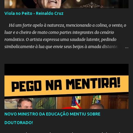
Viola no Peito - Reinaldo Cruz
Há um forte apelo à natureza, mencionando a colina, o vento, o
luar e o cheiro de mato como partes integrantes do cenário
romântico. O artista expressa uma saudade latente, pedindo
simbolicamente à lua que envie seus beijos à amada distante. A
música sugere que, apesar da distância e da "estrada comprida",
quem carrega amor na vida sempre encontra o seu caminho e
destino. Reinaldo Cruz enfatiza que seu coração nasceu para ela e
que continuará esperando enquanto houver canções para entoar. A
obra conclui como uma promessa de fidelidade e esperança no
reencontro, unindo a tradição da viola com o sentimento universal
do amor. No geral, o vídeo apresenta uma narrativa lírica sobre a
persistência do afeto através do tempo e do espaço. YouTube
YouTube YouTube
NOVO MINISTRO DA EDUCAÇÃO MENTIU SOBRE
DOUTORADO!