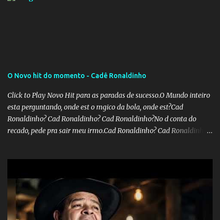
a publicação, a reforma da Previdência Social também está sendo
analisada pelos governadores, que querem subir a taxa de
recolhimento. Nesse caso, seriam atingidos os inativos da União e
dos estados. Atualmente, o teto do INSS é de R$ 5.189,82
O Novo hit do momento - Cadê Ronaldinho
Click to Play Novo Hit para as paradas de sucesso.O Mundo inteiro
esta perguntando, onde est o mgico da bola, onde est?Cad
Ronaldinho? Cad Ronaldinho? Cad Ronaldinho?No d conta do
recado, pede pra sair meu irmo.Cad Ronaldinho? Cad Ronaldinho?
Cad Ronaldinho?