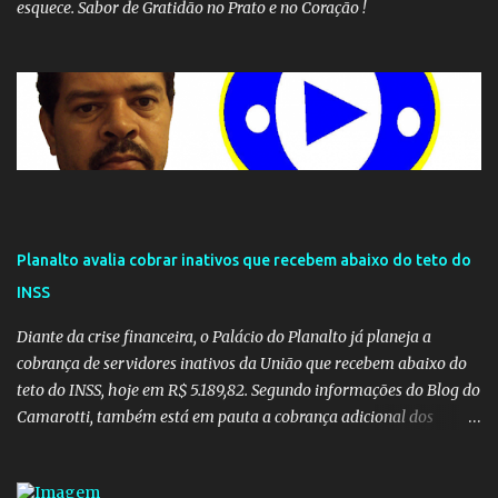
esquece. Sabor de Gratidão no Prato e no Coração !
Planalto avalia cobrar inativos que recebem abaixo do teto do
INSS
Diante da crise financeira, o Palácio do Planalto já planeja a
cobrança de servidores inativos da União que recebem abaixo do
teto do INSS, hoje em R$ 5.189,82. Segundo informações do Blog do
Camarotti, também está em pauta a cobrança adicional dos
inativos que recebem além do teto. Atualmente, os inativos da
União recolhem 11% sobre o que vai além do teto do INSS. A ideia é
aumentar o percentual de recolhimento para 14%. De acordo com