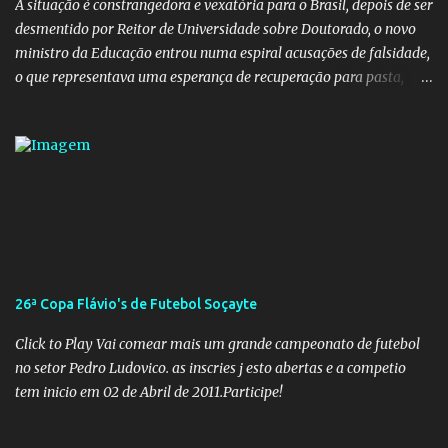
A situação é constrangedora e vexatória para o Brasil, depois de ser
desmentido por Reitor de Universidade sobre Doutorado, o novo
ministro da Educação entrou numa espiral acusações de falsidade,
o que representava uma esperança de recuperação para pasta,
passou a ser vista como algo muito preocupante. Como confiar em
alguém que mente sobre o próprio currículo? O ministério da
Educação é um dos mais importantes do governo, em um ano e
meio vai ter o seu terceiro ministro no comando, depois da
insensatez de Vélez e as loucuras ideológicas de Weintraub, parecia
que a ala influenciada por Olavo de Carvalho tinha perdido força
na gestão... Mas as mentiras de Carlos Alberto Decotelli podem
trazer mais problemas do que soluções a Educação brasileira,
afinal de contas como acreditar em algo proposto pelo novo
26ª Copa Flávio's de Futebol Soçayte
ministro sem imaginar que ele só esta querendo auferir vantagens
pessoais em uma pasta de tamanha envergadura e influência na
Click to Play Vai comear mais um grande campeonato de futebol
vida dos brasileiros. Evelin Azevedo escreveu brilhantemen...
no setor Pedro Ludovico. as inscries j esto abertas e a competio
tem inicio em 02 de Abril de 2011.Participe!