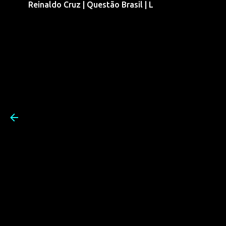
Reinaldo Cruz | Questão Brasil | L
Pular para o conteúdo prin
Reinaldo