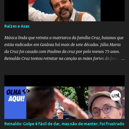
apreensão na população já fragilizada por essa grave situação.
Tamanha é a seriedade do problema que o governo do estado
precisou criar uma força-tarefa para checar e desmentir as
desinformações, chegando ao ponto de o governo federal pedir
Raízes e Asas
uma investigação para identificar os autores dessas notícias falsas.
O Negacionismo Climático da Extrema Direita Essa disseminação
Música linda que retrata a matriarca da família Cruz, baianos que
de fake news não é uma surpresa, pois faz parte de um padrão...
estão radicados em Goiânia há mais de sete décadas. Júlia Maria
da Cruz foi casada com Paulino da cruz por pelo menos 75 anos.
Reinaldo Cruz tentou retratar na canção as mães fortes da família
Cruz. Desde as raízes até as asas que cultivamos para ganhar o
mundo.
Reinaldo: Golpe é fácil de dar, mas não de manter; foi frustrado