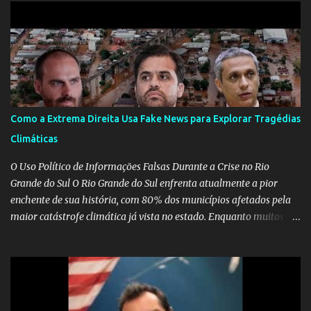
Como a Extrema Direita Usa Fake News para Explorar Tragédias
Climáticas
O Uso Político de Informações Falsas Durante a Crise no Rio
Grande do Sul O Rio Grande do Sul enfrenta atualmente a pior
enchente de sua história, com 80% dos municípios afetados pela
maior catástrofe climática já vista no estado. Enquanto muitos se
mobilizam para realizar resgates e doações, uma verdadeira
indústria de fake news tem atrapalhado o trabalho dos
voluntários e das forças governamentais, impactando diretamente
nas operações de salvamento. O receio é que notícias falsas, como
a de retenção de doações e o transporte de oxigênio, causem mais