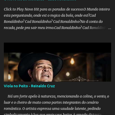
Click to Play Novo Hit para as paradas de sucesso.O Mundo inteiro
esta perguntando, onde est o mgico da bola, onde est?Cad
Ronaldinho? Cad Ronaldinho? Cad Ronaldinho?No d conta do
recado, pede pra sair meu irmo.Cad Ronaldinho? Cad Ronaldinho?
Cad Ronaldinho?
Viola no Peito - Reinaldo Cruz
Há um forte apelo à natureza, mencionando a colina, o vento, o
luar e o cheiro de mato como partes integrantes do cenário
romântico. O artista expressa uma saudade latente, pedindo
simbolicamente à lua que envie seus beijos à amada distante. A