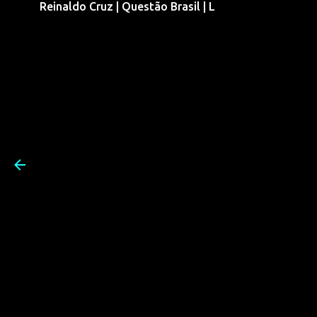
Reinaldo Cruz | Questão Brasil | L
Pular para o conteúdo prin
Reinaldo