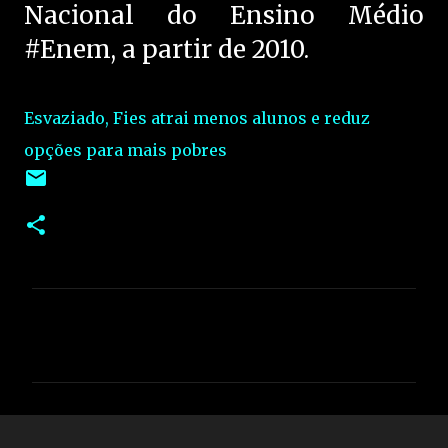
Nacional do Ensino Médio
#Enem, a partir de 2010.
Esvaziado, Fies atrai menos alunos e reduz
opções para mais pobres
C
o
m
e
n