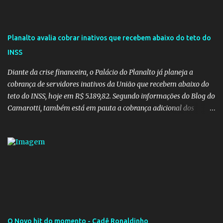
Planalto avalia cobrar inativos que recebem abaixo do teto do
INSS
Diante da crise financeira, o Palácio do Planalto já planeja a
cobrança de servidores inativos da União que recebem abaixo do
teto do INSS, hoje em R$ 5.189,82. Segundo informações do Blog do
Camarotti, também está em pauta a cobrança adicional dos
inativos que recebem além do teto. Atualmente, os inativos da
União recolhem 11% sobre o que vai além do teto do INSS. A ideia é
aumentar o percentual de recolhimento para 14%. De acordo com
a publicação, a reforma da Previdência Social também está sendo
analisada pelos governadores, que querem subir a taxa de
recolhimento. Nesse caso, seriam atingidos os inativos da União e
dos estados. Atualmente, o teto do INSS é de R$ 5.189,82
O Novo hit do momento - Cadê Ronaldinho