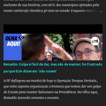
enchente de sua história, com 80% dos municípios afetados pela
maior catástrofe climática já vista no estado. Enquanto muitos se
mobilizam para realizar resgates e doações, uma verdadeira
indústria de fake news tem atrapalhado o trabalho dos
voluntários e das forças governamentais, impactando diretamente
nas operações de salvamento. O receio é que notícias falsas, como
a de retenção de doações e o transporte de oxigênio, causem mais
apreensão na população já fragilizada por essa grave situação.
Tamanha é a seriedade do problema que o governo do estado
precisou criar uma força-tarefa para checar e desmentir as
desinformações, chegando ao ponto de o governo federal pedir
Reinaldo: Golpe é fácil de dar, mas não de manter; foi frustrado
uma investigação para identificar os autores dessas notícias falsas.
porque EUA disseram: ‘não ousem’
O Negacionismo Climático da Extrema Direita Essa disseminação
de fake news não é uma surpresa, pois faz parte de um padrão...
A PF deflagrou na manhã de hoje a Operação Tempus Veritatis ,
que mira suposta organização criminosa que tentou dar um golpe
de Estado para manter Bolsonaro na Presidência. No Olha Aqui,
Reinaldo Azevedo comenta o assunto.