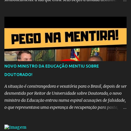
música sugere que, apesar da distância e da "estrada comprida",
quem carrega amor na vida sempre encontra o seu caminho e
destino. Reinaldo Cruz enfatiza que seu coração nasceu para ela e
que continuará esperando enquanto houver canções para entoar. A
obra conclui como uma promessa de fidelidade e esperança no
reencontro, unindo a tradição da viola com o sentimento universal
do amor. No geral, o vídeo apresenta uma narrativa lírica sobre a
persistência do afeto através do tempo e do espaço. YouTube
YouTube YouTube
NOVO MINISTRO DA EDUCAÇÃO MENTIU SOBRE
DOUTORADO!
A situação é constrangedora e vexatória para o Brasil, depois de ser
desmentido por Reitor de Universidade sobre Doutorado, o novo
ministro da Educação entrou numa espiral acusações de falsidade,
o que representava uma esperança de recuperação para pasta,
passou a ser vista como algo muito preocupante. Como confiar em
alguém que mente sobre o próprio currículo? O ministério da
Educação é um dos mais importantes do governo, em um ano e