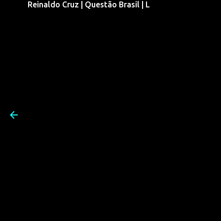
Reinaldo Cruz | Questão Brasil | L
Pular para o conteúdo prin
Reinaldo