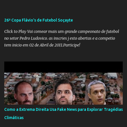
na gestão... Mas as mentiras de Carlos Alberto Decotelli podem
trazer mais problemas do que soluções a Educação brasileira,
afinal de contas como acreditar em algo proposto pelo novo
26ª Copa Flávio's de Futebol Soçayte
ministro sem imaginar que ele só esta querendo auferir vantagens
pessoais em uma pasta de tamanha envergadura e influência na
Click to Play Vai comear mais um grande campeonato de futebol
vida dos brasileiros. Evelin Azevedo escreveu brilhantemen...
no setor Pedro Ludovico. as inscries j esto abertas e a competio
tem inicio em 02 de Abril de 2011.Participe!
Como a Extrema Direita Usa Fake News para Explorar Tragédias
Climáticas