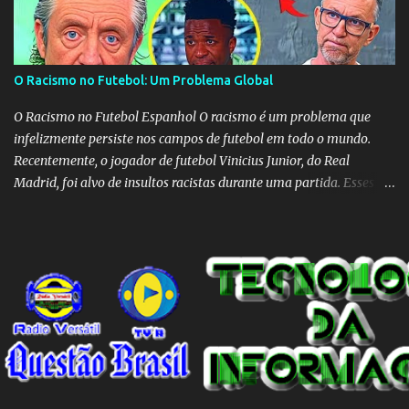
O Racismo no Futebol: Um Problema Global
O Racismo no Futebol Espanhol O racismo é um problema que
infelizmente persiste nos campos de futebol em todo o mundo.
Recentemente, o jogador de futebol Vinicius Junior, do Real
Madrid, foi alvo de insultos racistas durante uma partida. Esses
insultos não só afetam o jogador individualmente, mas também
destacam a presença contínua do racismo na sociedade como um
todo. Em um programa de televisão espanhol, comentaristas de
futebol brasileiros foram convidados a comentar sobre o incidente
envolvendo Vinicius Junior. Eles afirmaram que embora o racismo
seja um problema global, é importante reconhecer que a Espanha
não é um país racista em si. No entanto, existem indivíduos racistas
em todas as partes do mundo, incluindo a Espanha. É essencial
separar o comportamento desses indivíduos racistas da sociedade
espanhola como um todo. O racismo não deve ser visto como uma