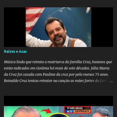
quem carrega amor na vida sempre encontra o seu caminho e
destino. Reinaldo Cruz enfatiza que seu coração nasceu para ela e
que continuará esperando enquanto houver canções para entoar. A
obra conclui como uma promessa de fidelidade e esperança no
reencontro, unindo a tradição da viola com o sentimento universal
do amor. No geral, o vídeo apresenta uma narrativa lírica sobre a
persistência do afeto através do tempo e do espaço. YouTube
YouTube YouTube
Raízes e Asas
Música linda que retrata a matriarca da família Cruz, baianos que
estão radicados em Goiânia há mais de sete décadas. Júlia Maria
da Cruz foi casada com Paulino da cruz por pelo menos 75 anos.
Reinaldo Cruz tentou retratar na canção as mães fortes da família
Cruz. Desde as raízes até as asas que cultivamos para ganhar o
mundo.