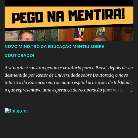
NOVO MINISTRO DA EDUCAÇÃO MENTIU SOBRE
DOUTORADO!
A situação é constrangedora e vexatória para o Brasil, depois de ser
desmentido por Reitor de Universidade sobre Doutorado, o novo
ministro da Educação entrou numa espiral acusações de falsidade,
o que representava uma esperança de recuperação para pasta,
passou a ser vista como algo muito preocupante. Como confiar em
alguém que mente sobre o próprio currículo? O ministério da
Educação é um dos mais importantes do governo, em um ano e
meio vai ter o seu terceiro ministro no comando, depois da
insensatez de Vélez e as loucuras ideológicas de Weintraub, parecia
que a ala influenciada por Olavo de Carvalho tinha perdido força