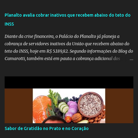
Planalto avalia cobrar inativos que recebem abaixo do teto do
INSS
Diante da crise financeira, o Palácio do Planalto já planeja a
cobrança de servidores inativos da União que recebem abaixo do
teto do INSS, hoje em R$ 5.189,82. Segundo informações do Blog do
Camarotti, também está em pauta a cobrança adicional dos
inativos que recebem além do teto. Atualmente, os inativos da
União recolhem 11% sobre o que vai além do teto do INSS. A ideia é
aumentar o percentual de recolhimento para 14%. De acordo com
a publicação, a reforma da Previdência Social também está sendo
analisada pelos governadores, que querem subir a taxa de
recolhimento. Nesse caso, seriam atingidos os inativos da União e
dos estados. Atualmente, o teto do INSS é de R$ 5.189,82
Sabor de Gratidão no Prato e no Coração