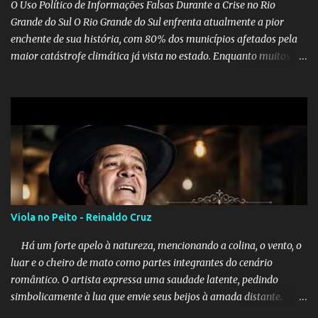
O Uso Político de Informações Falsas Durante a Crise no Rio
Grande do Sul O Rio Grande do Sul enfrenta atualmente a pior
enchente de sua história, com 80% dos municípios afetados pela
maior catástrofe climática já vista no estado. Enquanto muitos se
mobilizam para realizar resgates e doações, uma verdadeira
indústria de fake news tem atrapalhado o trabalho dos
voluntários e das forças governamentais, impactando diretamente
nas operações de salvamento. O receio é que notícias falsas, como
a de retenção de doações e o transporte de oxigênio, causem mais
apreensão na população já fragilizada por essa grave situação.
Tamanha é a seriedade do problema que o governo do estado
precisou criar uma força-tarefa para checar e desmentir as
desinformações, chegando ao ponto de o governo federal pedir
Viola no Peito - Reinaldo Cruz
uma investigação para identificar os autores dessas notícias falsas.
O Negacionismo Climático da Extrema Direita Essa disseminação
Há um forte apelo à natureza, mencionando a colina, o vento, o
de fake news não é uma surpresa, pois faz parte de um padrão...
luar e o cheiro de mato como partes integrantes do cenário
romântico. O artista expressa uma saudade latente, pedindo
simbolicamente à lua que envie seus beijos à amada distante. A
música sugere que, apesar da distância e da "estrada comprida",