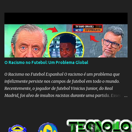
Cruz. Desde as raízes até as asas que cultivamos para ganhar o
mundo.
O Racismo no Futebol: Um Problema Global
O Racismo no Futebol Espanhol O racismo é um problema que
infelizmente persiste nos campos de futebol em todo o mundo.
Recentemente, o jogador de futebol Vinicius Junior, do Real
Madrid, foi alvo de insultos racistas durante uma partida. Esses
insultos não só afetam o jogador individualmente, mas também
destacam a presença contínua do racismo na sociedade como um
todo. Em um programa de televisão espanhol, comentaristas de
futebol brasileiros foram convidados a comentar sobre o incidente
envolvendo Vinicius Junior. Eles afirmaram que embora o racismo