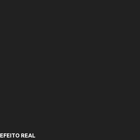
r
i
o
s
EFEITO REAL