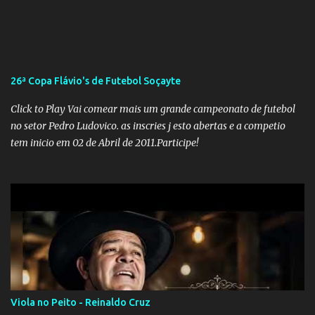
a de retenção de doações e o transporte de oxigênio, causem mais
apreensão na população já fragilizada por essa grave situação.
Tamanha é a seriedade do problema que o governo do estado
precisou criar uma força-tarefa para checar e desmentir as
desinformações, chegando ao ponto de o governo federal pedir
26ª Copa Flávio's de Futebol Soçayte
uma investigação para identificar os autores dessas notícias falsas.
O Negacionismo Climático da Extrema Direita Essa disseminação
Click to Play Vai comear mais um grande campeonato de futebol
de fake news não é uma surpresa, pois faz parte de um padrão...
no setor Pedro Ludovico. as inscries j esto abertas e a competio
tem inicio em 02 de Abril de 2011.Participe!
Viola no Peito - Reinaldo Cruz