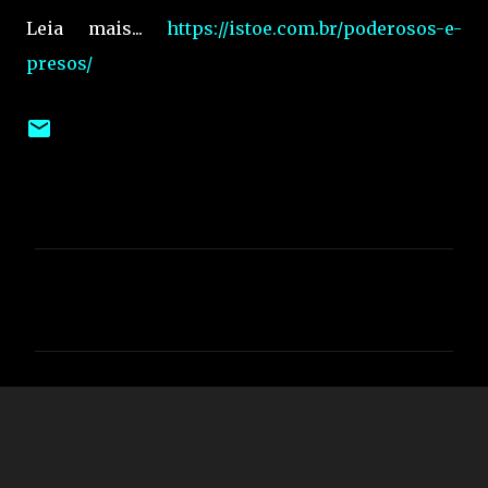
Leia mais...
https://istoe.com.br/poderosos-e-
presos/
C
o
m
e
n
t
á