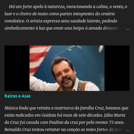
Há um forte apelo à natureza, mencionando a colina, o vento, o
luar e o cheiro de mato como partes integrantes do cenário
romântico. O artista expressa uma saudade latente, pedindo
simbolicamente à lua que envie seus beijos à amada distante. A
música sugere que, apesar da distância e da "estrada comprida",
quem carrega amor na vida sempre encontra o seu caminho e
destino. Reinaldo Cruz enfatiza que seu coração nasceu para ela e
que continuará esperando enquanto houver canções para entoar. A
obra conclui como uma promessa de fidelidade e esperança no
reencontro, unindo a tradição da viola com o sentimento universal
do amor. No geral, o vídeo apresenta uma narrativa lírica sobre a
persistência do afeto através do tempo e do espaço. YouTube
YouTube YouTube
Raízes e Asas
Música linda que retrata a matriarca da família Cruz, baianos que
estão radicados em Goiânia há mais de sete décadas. Júlia Maria
da Cruz foi casada com Paulino da cruz por pelo menos 75 anos.
Reinaldo Cruz tentou retratar na canção as mães fortes da família