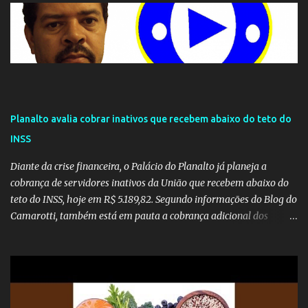
Planalto avalia cobrar inativos que recebem abaixo do teto do
INSS
Diante da crise financeira, o Palácio do Planalto já planeja a
cobrança de servidores inativos da União que recebem abaixo do
teto do INSS, hoje em R$ 5.189,82. Segundo informações do Blog do
Camarotti, também está em pauta a cobrança adicional dos
inativos que recebem além do teto. Atualmente, os inativos da
União recolhem 11% sobre o que vai além do teto do INSS. A ideia é
aumentar o percentual de recolhimento para 14%. De acordo com
a publicação, a reforma da Previdência Social também está sendo
analisada pelos governadores, que querem subir a taxa de