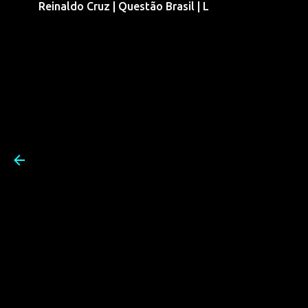
Reinaldo Cruz | Questão Brasil | L
Pular para o conteúdo prin
Reinaldo