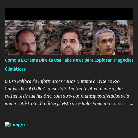
alguém que mente sobre o próprio currículo? O ministério da
Educação é um dos mais importantes do governo, em um ano e
meio vai ter o seu terceiro ministro no comando, depois da
insensatez de Vélez e as loucuras ideológicas de Weintraub, parecia
que a ala influenciada por Olavo de Carvalho tinha perdido força
na gestão... Mas as mentiras de Carlos Alberto Decotelli podem
trazer mais problemas do que soluções a Educação brasileira,
afinal de contas como acreditar em algo proposto pelo novo
Como a Extrema Direita Usa Fake News para Explorar Tragédias
ministro sem imaginar que ele só esta querendo auferir vantagens
Climáticas
pessoais em uma pasta de tamanha envergadura e influência na
vida dos brasileiros. Evelin Azevedo escreveu brilhantemen...
O Uso Político de Informações Falsas Durante a Crise no Rio
Grande do Sul O Rio Grande do Sul enfrenta atualmente a pior
enchente de sua história, com 80% dos municípios afetados pela
maior catástrofe climática já vista no estado. Enquanto muitos se
mobilizam para realizar resgates e doações, uma verdadeira
indústria de fake news tem atrapalhado o trabalho dos
voluntários e das forças governamentais, impactando diretamente
nas operações de salvamento. O receio é que notícias falsas, como