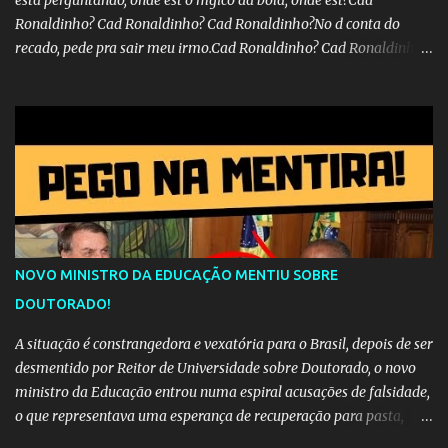
esta perguntando, onde est o mgico da bola, onde est?Cad
Ronaldinho? Cad Ronaldinho? Cad Ronaldinho?No d conta do
recado, pede pra sair meu irmo.Cad Ronaldinho? Cad Ronaldinho?
Cad Ronaldinho?
NOVO MINISTRO DA EDUCAÇÃO MENTIU SOBRE
DOUTORADO!
A situação é constrangedora e vexatória para o Brasil, depois de ser
desmentido por Reitor de Universidade sobre Doutorado, o novo
ministro da Educação entrou numa espiral acusações de falsidade,
o que representava uma esperança de recuperação para pasta,
passou a ser vista como algo muito preocupante. Como confiar em