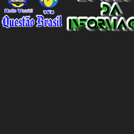
seja um problema global, é importante reconhecer que a Espanha
não é um país racista em si. No entanto, existem indivíduos racistas
em todas as partes do mundo, incluindo a Espanha. É essencial
separar o comportamento desses indivíduos racistas da sociedade
espanhola como um todo. O racismo não deve ser visto como uma
característica intrínseca do país, mas sim como um problema
individual que precisa ser enfrentado e eliminado. A...