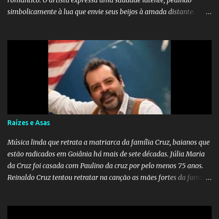
romântico. O artista expressa uma saudade latente, pedindo
simbolicamente à lua que envie seus beijos à amada distante. A
música sugere que, apesar da distância e da "estrada comprida",
quem carrega amor na vida sempre encontra o seu caminho e
destino. Reinaldo Cruz enfatiza que seu coração nasceu para ela e
que continuará esperando enquanto houver canções para entoar. A
obra conclui como uma promessa de fidelidade e esperança no
reencontro, unindo a tradição da viola com o sentimento universal
do amor. No geral, o vídeo apresenta uma narrativa lírica sobre a
persistência do afeto através do tempo e do espaço. YouTube
YouTube YouTube
Raízes e Asas
Música linda que retrata a matriarca da família Cruz, baianos que
estão radicados em Goiânia há mais de sete décadas. Júlia Maria
da Cruz foi casada com Paulino da cruz por pelo menos 75 anos.
Reinaldo Cruz tentou retratar na canção as mães fortes da família
Cruz. Desde as raízes até as asas que cultivamos para ganhar o
mundo.