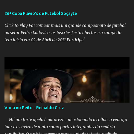
precisou criar uma força-tarefa para checar e desmentir as
desinformações, chegando ao ponto de o governo federal pedir
26ª Copa Flávio's de Futebol Soçayte
uma investigação para identificar os autores dessas notícias falsas.
O Negacionismo Climático da Extrema Direita Essa disseminação
Click to Play Vai comear mais um grande campeonato de futebol
de fake news não é uma surpresa, pois faz parte de um padrão...
no setor Pedro Ludovico. as inscries j esto abertas e a competio
tem inicio em 02 de Abril de 2011.Participe!
Viola no Peito - Reinaldo Cruz
Há um forte apelo à natureza, mencionando a colina, o vento, o
luar e o cheiro de mato como partes integrantes do cenário