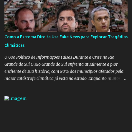
insensatez de Vélez e as loucuras ideológicas de Weintraub, parecia
que a ala influenciada por Olavo de Carvalho tinha perdido força
na gestão... Mas as mentiras de Carlos Alberto Decotelli podem
trazer mais problemas do que soluções a Educação brasileira,
afinal de contas como acreditar em algo proposto pelo novo
Como a Extrema Direita Usa Fake News para Explorar Tragédias
ministro sem imaginar que ele só esta querendo auferir vantagens
Climáticas
pessoais em uma pasta de tamanha envergadura e influência na
vida dos brasileiros. Evelin Azevedo escreveu brilhantemen...
O Uso Político de Informações Falsas Durante a Crise no Rio
Grande do Sul O Rio Grande do Sul enfrenta atualmente a pior
enchente de sua história, com 80% dos municípios afetados pela
maior catástrofe climática já vista no estado. Enquanto muitos se
mobilizam para realizar resgates e doações, uma verdadeira
indústria de fake news tem atrapalhado o trabalho dos
voluntários e das forças governamentais, impactando diretamente
nas operações de salvamento. O receio é que notícias falsas, como
a de retenção de doações e o transporte de oxigênio, causem mais
apreensão na população já fragilizada por essa grave situação.
Tamanha é a seriedade do problema que o governo do estado