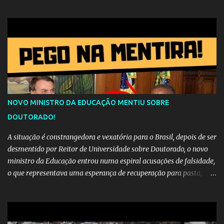
Cad Ronaldinho?
NOVO MINISTRO DA EDUCAÇÃO MENTIU SOBRE
DOUTORADO!
A situação é constrangedora e vexatória para o Brasil, depois de ser
desmentido por Reitor de Universidade sobre Doutorado, o novo
ministro da Educação entrou numa espiral acusações de falsidade,
o que representava uma esperança de recuperação para pasta,
passou a ser vista como algo muito preocupante. Como confiar em
alguém que mente sobre o próprio currículo? O ministério da
Educação é um dos mais importantes do governo, em um ano e
meio vai ter o seu terceiro ministro no comando, depois da