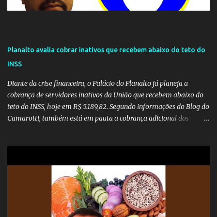
Planalto avalia cobrar inativos que recebem abaixo do teto do
INSS
Diante da crise financeira, o Palácio do Planalto já planeja a
cobrança de servidores inativos da União que recebem abaixo do
teto do INSS, hoje em R$ 5.189,82. Segundo informações do Blog do
Camarotti, também está em pauta a cobrança adicional dos
inativos que recebem além do teto. Atualmente, os inativos da
União recolhem 11% sobre o que vai além do teto do INSS. A ideia é
aumentar o percentual de recolhimento para 14%. De acordo com
a publicação, a reforma da Previdência Social também está sendo
analisada pelos governadores, que querem subir a taxa de
recolhimento. Nesse caso, seriam atingidos os inativos da União e
dos estados. Atualmente, o teto do INSS é de R$ 5.189,82