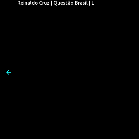
Reinaldo Cruz | Questão Brasil | L
Pular para o conteúdo prin
Reinaldo