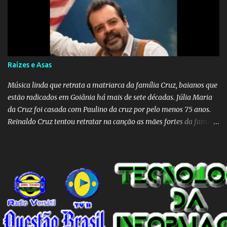
Raízes e Asas
Música linda que retrata a matriarca da família Cruz, baianos que
estão radicados em Goiânia há mais de sete décadas. Júlia Maria
da Cruz foi casada com Paulino da cruz por pelo menos 75 anos.
Reinaldo Cruz tentou retratar na canção as mães fortes da família
Cruz. Desde as raízes até as asas que cultivamos para ganhar o
mundo.