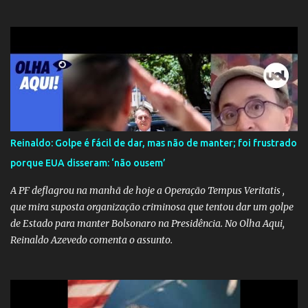
mobilizam para realizar resgates e doações, uma verdadeira
indústria de fake news tem atrapalhado o trabalho dos
voluntários e das forças governamentais, impactando diretamente
nas operações de salvamento. O receio é que notícias falsas, como
a de retenção de doações e o transporte de oxigênio, causem mais
apreensão na população já fragilizada por essa grave situação.
Tamanha é a seriedade do problema que o governo do estado
precisou criar uma força-tarefa para checar e desmentir as
desinformações, chegando ao ponto de o governo federal pedir
Reinaldo: Golpe é fácil de dar, mas não de manter; foi frustrado
uma investigação para identificar os autores dessas notícias falsas.
porque EUA disseram: ‘não ousem’
O Negacionismo Climático da Extrema Direita Essa disseminação
de fake news não é uma surpresa, pois faz parte de um padrão...
A PF deflagrou na manhã de hoje a Operação Tempus Veritatis ,
que mira suposta organização criminosa que tentou dar um golpe
de Estado para manter Bolsonaro na Presidência. No Olha Aqui,
Reinaldo Azevedo comenta o assunto.