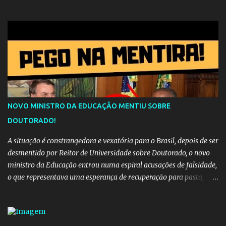
música sugere que, apesar da distância e da "estrada comprida",
quem carrega amor na vida sempre encontra o seu caminho e
destino. Reinaldo Cruz enfatiza que seu coração nasceu para ela e
que continuará esperando enquanto houver canções para entoar. A
obra conclui como uma promessa de fidelidade e esperança no
reencontro, unindo a tradição da viola com o sentimento universal
do amor. No geral, o vídeo apresenta uma narrativa lírica sobre a
persistência do afeto através do tempo e do espaço. YouTube
YouTube YouTube
NOVO MINISTRO DA EDUCAÇÃO MENTIU SOBRE
DOUTORADO!
A situação é constrangedora e vexatória para o Brasil, depois de ser
desmentido por Reitor de Universidade sobre Doutorado, o novo
ministro da Educação entrou numa espiral acusações de falsidade,
o que representava uma esperança de recuperação para pasta,
passou a ser vista como algo muito preocupante. Como confiar em
alguém que mente sobre o próprio currículo? O ministério da
Educação é um dos mais importantes do governo, em um ano e
meio vai ter o seu terceiro ministro no comando, depois da