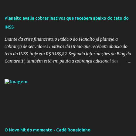
Planalto avalia cobrar inativos que recebem abaixo do teto do
INSS
Diante da crise financeira, o Palácio do Planalto já planeja a
cobrança de servidores inativos da União que recebem abaixo do
teto do INSS, hoje em R$ 5.189,82. Segundo informações do Blog do
Camarotti, também está em pauta a cobrança adicional dos
inativos que recebem além do teto. Atualmente, os inativos da
União recolhem 11% sobre o que vai além do teto do INSS. A ideia é
aumentar o percentual de recolhimento para 14%. De acordo com
a publicação, a reforma da Previdência Social também está sendo
analisada pelos governadores, que querem subir a taxa de
recolhimento. Nesse caso, seriam atingidos os inativos da União e
dos estados. Atualmente, o teto do INSS é de R$ 5.189,82
O Novo hit do momento - Cadê Ronaldinho