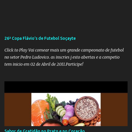
insensatez de Vélez e as loucuras ideológicas de Weintraub, parecia
que a ala influenciada por Olavo de Carvalho tinha perdido força
na gestão... Mas as mentiras de Carlos Alberto Decotelli podem
trazer mais problemas do que soluções a Educação brasileira,
afinal de contas como acreditar em algo proposto pelo novo
26ª Copa Flávio's de Futebol Soçayte
ministro sem imaginar que ele só esta querendo auferir vantagens
pessoais em uma pasta de tamanha envergadura e influência na
Click to Play Vai comear mais um grande campeonato de futebol
vida dos brasileiros. Evelin Azevedo escreveu brilhantemen...
no setor Pedro Ludovico. as inscries j esto abertas e a competio
tem inicio em 02 de Abril de 2011.Participe!
Sabor de Gratidão no Prato e no Coração