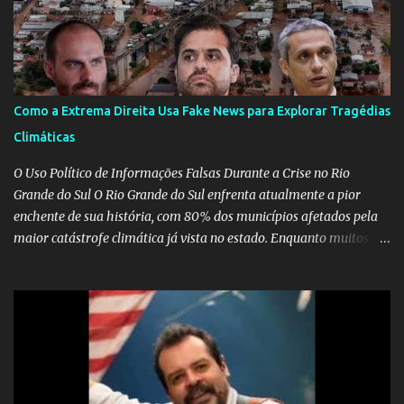
Como a Extrema Direita Usa Fake News para Explorar Tragédias
Climáticas
O Uso Político de Informações Falsas Durante a Crise no Rio
Grande do Sul O Rio Grande do Sul enfrenta atualmente a pior
enchente de sua história, com 80% dos municípios afetados pela
maior catástrofe climática já vista no estado. Enquanto muitos se
mobilizam para realizar resgates e doações, uma verdadeira
indústria de fake news tem atrapalhado o trabalho dos
voluntários e das forças governamentais, impactando diretamente
nas operações de salvamento. O receio é que notícias falsas, como
a de retenção de doações e o transporte de oxigênio, causem mais
apreensão na população já fragilizada por essa grave situação.
Tamanha é a seriedade do problema que o governo do estado