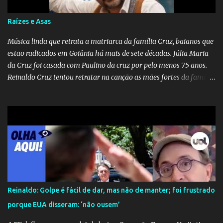
precisou criar uma força-tarefa para checar e desmentir as
desinformações, chegando ao ponto de o governo federal pedir
Raízes e Asas
uma investigação para identificar os autores dessas notícias falsas.
O Negacionismo Climático da Extrema Direita Essa disseminação
Música linda que retrata a matriarca da família Cruz, baianos que
de fake news não é uma surpresa, pois faz parte de um padrão...
estão radicados em Goiânia há mais de sete décadas. Júlia Maria
da Cruz foi casada com Paulino da cruz por pelo menos 75 anos.
Reinaldo Cruz tentou retratar na canção as mães fortes da família
Cruz. Desde as raízes até as asas que cultivamos para ganhar o
mundo.
Reinaldo: Golpe é fácil de dar, mas não de manter; foi frustrado
porque EUA disseram: ‘não ousem’