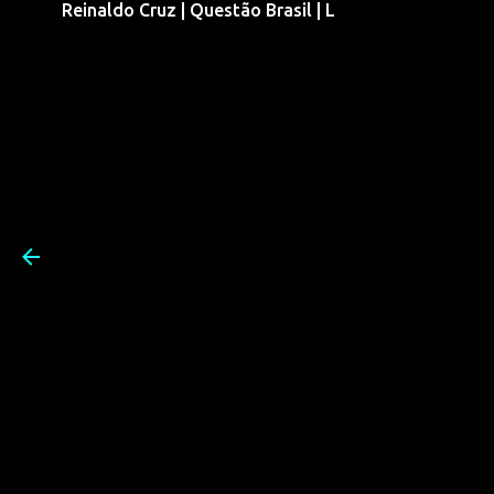
Reinaldo Cruz | Questão Brasil | L
Pular para o conteúdo prin
Reinaldo