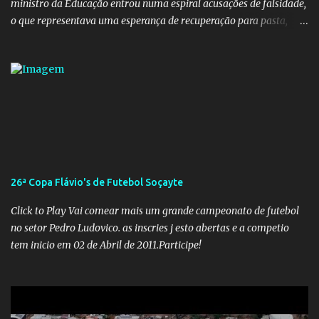
ministro da Educação entrou numa espiral acusações de falsidade,
o que representava uma esperança de recuperação para pasta,
passou a ser vista como algo muito preocupante. Como confiar em
alguém que mente sobre o próprio currículo? O ministério da
Educação é um dos mais importantes do governo, em um ano e
meio vai ter o seu terceiro ministro no comando, depois da
insensatez de Vélez e as loucuras ideológicas de Weintraub, parecia
que a ala influenciada por Olavo de Carvalho tinha perdido força
na gestão... Mas as mentiras de Carlos Alberto Decotelli podem
trazer mais problemas do que soluções a Educação brasileira,
afinal de contas como acreditar em algo proposto pelo novo
26ª Copa Flávio's de Futebol Soçayte
ministro sem imaginar que ele só esta querendo auferir vantagens
pessoais em uma pasta de tamanha envergadura e influência na
Click to Play Vai comear mais um grande campeonato de futebol
vida dos brasileiros. Evelin Azevedo escreveu brilhantemen...
no setor Pedro Ludovico. as inscries j esto abertas e a competio
tem inicio em 02 de Abril de 2011.Participe!