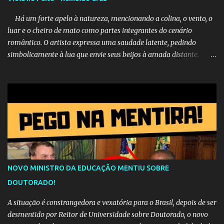
Há um forte apelo à natureza, mencionando a colina, o vento, o
luar e o cheiro de mato como partes integrantes do cenário
romântico. O artista expressa uma saudade latente, pedindo
simbolicamente à lua que envie seus beijos à amada distante. A
música sugere que, apesar da distância e da "estrada comprida",
quem carrega amor na vida sempre encontra o seu caminho e
destino. Reinaldo Cruz enfatiza que seu coração nasceu para ela e
que continuará esperando enquanto houver canções para entoar. A
obra conclui como uma promessa de fidelidade e esperança no
reencontro, unindo a tradição da viola com o sentimento universal
do amor. No geral, o vídeo apresenta uma narrativa lírica sobre a
persistência do afeto através do tempo e do espaço. YouTube
YouTube YouTube
NOVO MINISTRO DA EDUCAÇÃO MENTIU SOBRE
DOUTORADO!
A situação é constrangedora e vexatória para o Brasil, depois de ser
desmentido por Reitor de Universidade sobre Doutorado, o novo