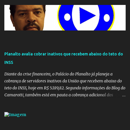
Planalto avalia cobrar inativos que recebem abaixo do teto do
INSS
Diante da crise financeira, o Palácio do Planalto já planeja a
cobrança de servidores inativos da União que recebem abaixo do
teto do INSS, hoje em R$ 5.189,82. Segundo informações do Blog do
Camarotti, também está em pauta a cobrança adicional dos
inativos que recebem além do teto. Atualmente, os inativos da
União recolhem 11% sobre o que vai além do teto do INSS. A ideia é
aumentar o percentual de recolhimento para 14%. De acordo com
a publicação, a reforma da Previdência Social também está sendo
analisada pelos governadores, que querem subir a taxa de