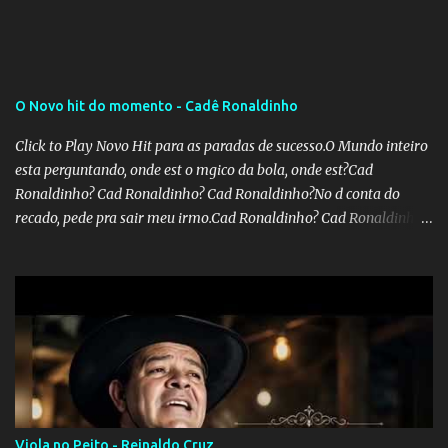
recolhimento. Nesse caso, seriam atingidos os inativos da União e
dos estados. Atualmente, o teto do INSS é de R$ 5.189,82
O Novo hit do momento - Cadê Ronaldinho
Click to Play Novo Hit para as paradas de sucesso.O Mundo inteiro
esta perguntando, onde est o mgico da bola, onde est?Cad
Ronaldinho? Cad Ronaldinho? Cad Ronaldinho?No d conta do
recado, pede pra sair meu irmo.Cad Ronaldinho? Cad Ronaldinho?
Cad Ronaldinho?
Viola no Peito - Reinaldo Cruz